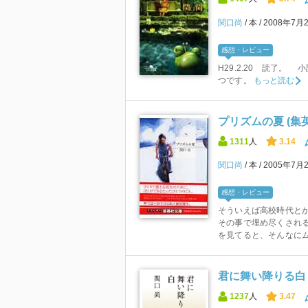
関口尚
本
2008年7月
感想・レビュー
H29.2.20 読了。
つです。
もっと読む
プリズムの夏 (集英
1311
人
3.14
関口尚
本
2005年7月
感想・レビュー
そういえば高校時代と
その事で埋め尽くされる
を見てると、そんなにム
君に舞い降りる白 
1237
人
3.47