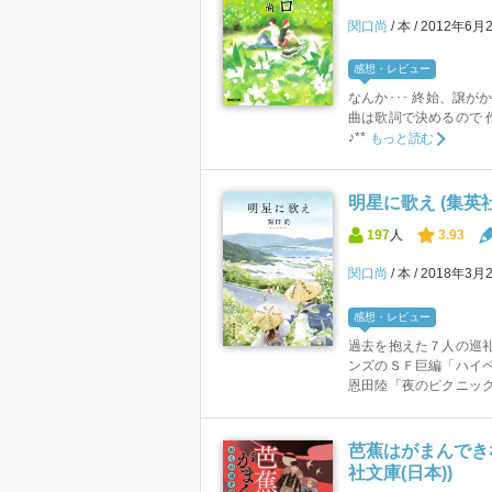
関口尚
本
2012年6月
感想・レビュー
なんか･･･ 終始、譲がか
曲は歌詞で決めるので 
♪**
もっと読む
明星に歌え (集英
197
人
3.93
関口尚
本
2018年3月
感想・レビュー
過去を抱えた７人の巡
ンズのＳＦ巨編「ハイ
恩田陸「夜のピクニック
芭蕉はがまんできな
社文庫(日本))