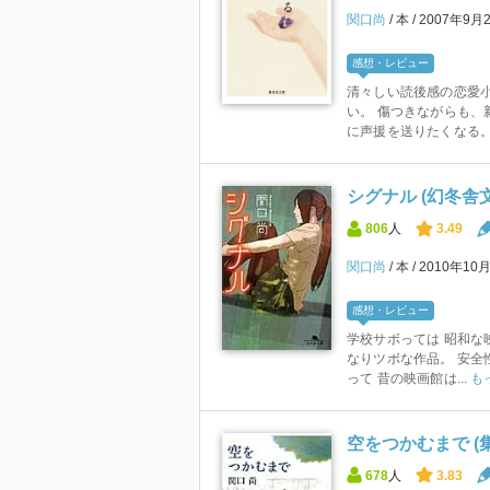
関口尚
本
2007年9月
感想・レビュー
清々しい読後感の恋愛小
い。 傷つきながらも、
に声援を送りたくなる。 
シグナル (幻冬舎
806
人
3.49
関口尚
本
2010年10
感想・レビュー
学校サボっては 昭和な
なりツボな作品。 安全
って 昔の映画館は...
も
空をつかむまで (集
678
人
3.83