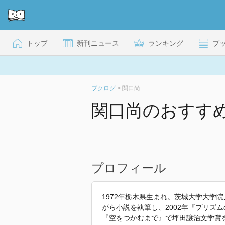
トップ
新刊ニュース
ランキング
ブ
ブクログ
>
関口尚
関口尚のおすす
プロフィール
1972年栃木県生まれ。茨城大学大学
がら小説を執筆し、2002年『プリズ
『空をつかむまで』で坪田譲治文学賞