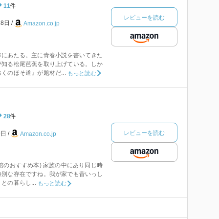
11
件
レビューを読む
18日
Amazon.co.jp
にあたる。主に青春小説を書いてきた
が知る松尾芭蕉を取り上げている。しか
くのほそ道』が題材だ...
もっと読む
28
件
レビューを読む
9日
Amazon.co.jp
館のおすすめ本) 家族の中にあり同じ時
特別な存在ですね。我が家でも昔いっし
の暮らし...
もっと読む