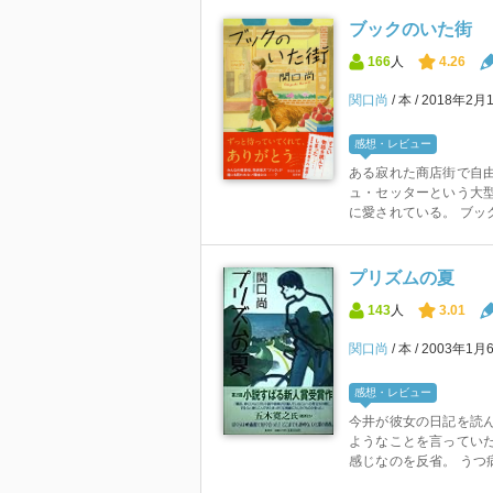
ブックのいた街
166
人
4.26
関口尚
本
2018年2月
感想・レビュー
ある寂れた商店街で自由
ュ・セッターという大
に愛されている。 ブック
プリズムの夏
143
人
3.01
関口尚
本
2003年1月
感想・レビュー
今井が彼女の日記を読
ようなことを言ってい
感じなのを反省。 うつ病