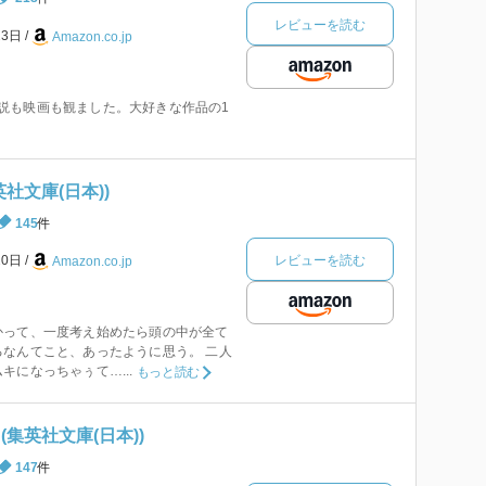
レビューを読む
23日
Amazon.co.jp
 小説も映画も観ました。大好きな作品の1
社文庫(日本))
145
件
レビューを読む
20日
Amazon.co.jp
かって、一度考え始めたら頭の中が全て
なんてこと、あったように思う。 二人
キになっちゃぅて…...
もっと読む
(集英社文庫(日本))
147
件