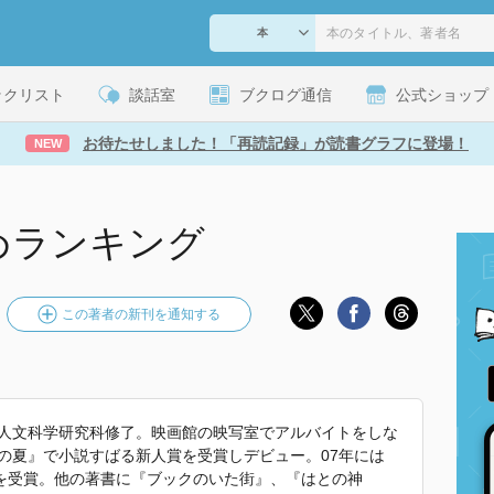
ックリスト
談話室
ブクログ通信
公式ショップ
お待たせしました！「再読記録」が読書グラフに登場！
NEW
めランキング
この著者の新刊を通知する
院人文科学研究科修了。映画館の映写室でアルバイトをしな
ムの夏』で小説すばる新人賞を受賞しデビュー。07年には
を受賞。他の著書に『ブックのいた街』、『はとの神