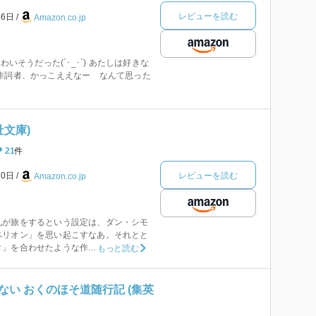
レビューを読む
26日
Amazon.co.jp
わいそうだった(´･_･`) あたしは好きな
作詞者、かっこええなー なんて思った
社文庫)
21
件
レビューを読む
20日
Amazon.co.jp
礼が旅をするという設定は、ダン・シモ
ペリオン」を思い起こすなあ。それとと
」を合わせたような作...
もっと読む
い おくのほそ道随行記 (集英