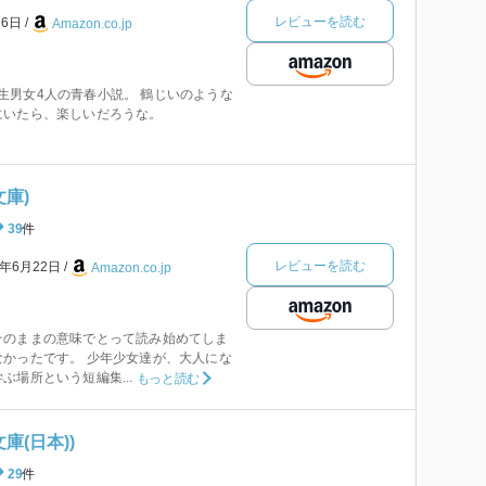
レビューを読む
26日
Amazon.co.jp
 中学生男女4人の青春小説。 鶴じいのような
にいたら、楽しいだろうな。
文庫)
39
件
レビューを読む
7年6月22日
Amazon.co.jp
そのままの意味でとって読み始めてしま
かったです。 少年少女達が、大人にな
ぶ場所という短編集...
もっと読む
庫(日本))
29
件