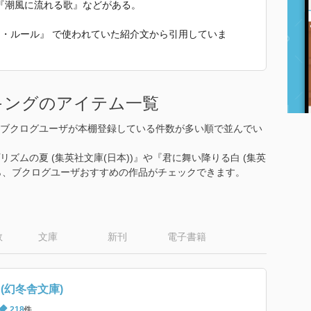
『潮風に流れる歌』などがある。
ーン・ルール』 で使われていた紹介文から引用していま
キングのアイテム一覧
ブクログユーザが本棚登録している件数が多い順で並んでい
リズムの夏 (集英社文庫(日本))』や『君に舞い降りる白 (集英
から、ブクログユーザおすすめの作品がチェックできます。
数
文庫
新刊
電子書籍
(幻冬舎文庫)
218
件