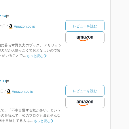
14
件
レビューを読む
15日
Amazon.co.jp
に暮らす野良犬のブック。 アリリッシ
型犬だが人懐っこくておとなしいので皆
がいることで...
もっと読む
33
件
レビューを読む
6日
Amazon.co.jp
んで、「不幸自慢する奴が多い」という
たのを読んで、私のブログも最近そんな
を自称してる人は...
もっと読む