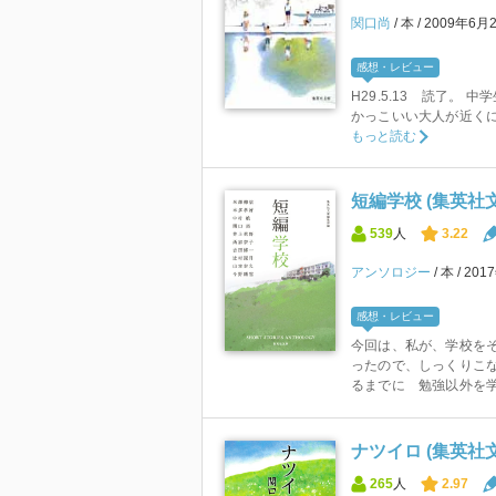
関口尚
本
2009年6月
感想・レビュー
H29.5.13 読了。
かっこいい大人が近く
もっと読む
短編学校 (集英社
539
人
3.22
アンソロジー
本
201
感想・レビュー
今回は、私が、学校を
ったので、しっくりこな
るまでに 勉強以外を学
ナツイロ (集英社文
265
人
2.97