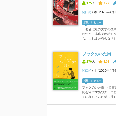
175
人
3.77
関口尚
本
2025年4月
感想・レビュー
著者は私の大学の後輩
のだが、本作では誰も
も、これまた有名な『お
ブックのいた街
170
人
4.08
関口尚
本
2015年4月
感想・レビュー
ブックのいた街 (図書
間を過ごす猫や犬って
ょに暮していた猫（彼）と