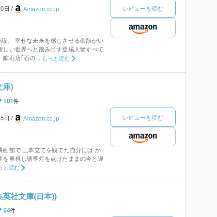
レビューを読む
20日
Amazon.co.jp
説。 幸せな未来を感じさせる余韻がい
新しい世界へと踏み出す登場人物すべて
鉱石店｢石の...
もっと読む
文庫)
101
件
レビューを読む
月5日
Amazon.co.jp
映画館で 三本立てを観てた自分には か
性を重視し誘導灯を点けたままの今と違
っと読む
英社文庫(日本))
64
件