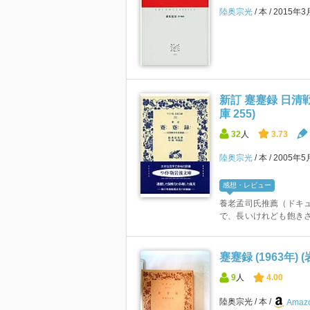
陸奥宗光
本
2015年3
新訂 蹇蹇録 日清
庫 255)
32
人
3.73
陸奥宗光
本
2005年5
感想・レビュー
養老孟司氏推薦（ドキ
で、長いけれども飽き
蹇蹇録 (1963年) 
9
人
4.00
陸奥宗光
本
Amazo