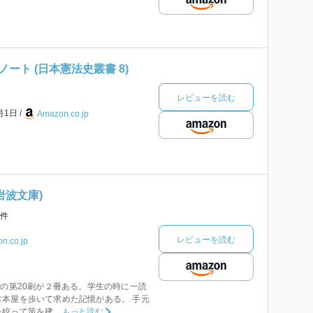
ート (日本憲法史叢書 8)
レビューを読む
4月1日
Amazon.co.jp
(岩波文庫)
件
レビューを読む
n.co.jp
月の第20刷が２冊ある。学生の時に一読
本屋を歩いて求めた記憶がある。 手元
って策を建...
もっと読む