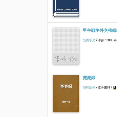
甲午戦争外交秘録(
陸奥宗光
洋書
2005
蹇蹇録
陸奥宗光
電子書籍