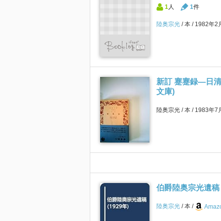
1
人
1
件
陸奥宗光
本
1982年
新訂 蹇蹇録―日清戦
文庫)
陸奥宗光
本
1983年7
伯爵陸奥宗光遺稿 (
陸奥宗光
本
Amazo