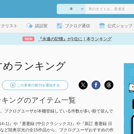
ックリスト
談話室
ブクログ通信
公式ショップ
『永遠の記憶』が1位に！本ランキング
NEW
すめランキング
この著者の新刊を通知する
ンキングのアイテム一覧
。ブクログユーザが本棚登録している件数が多い順で並んで
14-1)』や『蹇蹇録 (中公クラシックス)』や『新訂 蹇蹇録 日
)』など陸奥宗光の全15作品から、ブクログユーザおすすめの作