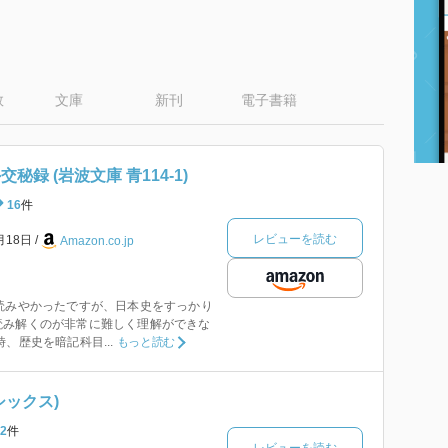
数
文庫
新刊
電子書籍
秘録 (岩波文庫 青114-1)
16
件
レビューを読む
月18日
Amazon.co.jp
読みやかったですが、日本史をすっかり
読み解くのが非常に難しく理解ができな
、歴史を暗記科目...
もっと読む
シックス)
2
件
レビューを読む