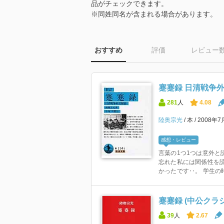
品がチェックできます。
※同姓同名が含まれる場合があります。
おすすめ
評価
レビュー
蹇蹇録 日清戦争外交
281
人
4.08
陸奥宗光
本
2008年7
感想・レビュー
言葉の1つ1つは意外と
忘れた私には関係性を
かったです‥。 学生の時
蹇蹇録 (中公クラ
39
人
2.67