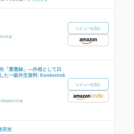
レビューを読む
n.co.jp
光「蹇蹇録」―外相として日
一級外交資料: Kenkenrok
レビューを読む
Amazon.co.jp
奥宗光