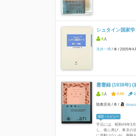
シュタイン国家学ノ
6
人
滝井一博
本
2005年
蹇蹇録 (1938年) 
3
人
5.00
1
陸奥宗光
本
Amazo
感想・レビュー
手元には、昭和49年3
し、後に再び、東京の古
に資料はないが、脳髄を絞