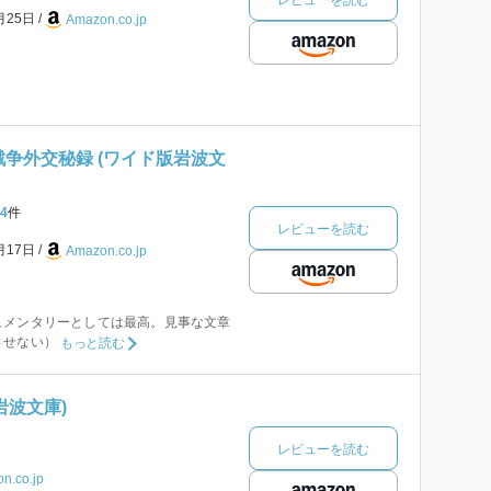
月25日
Amazon.co.jp
戦争外交秘録 (ワイド版岩波文
4
件
レビューを読む
月17日
Amazon.co.jp
ュメンタリーとしては最高。見事な文章
させない）
もっと読む
(岩波文庫)
レビューを読む
n.co.jp