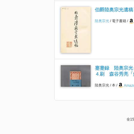
伯爵陸奥宗光遺稿
陸奥宗光
電子書籍
蹇蹇録 陸奥宗光
４刷 森谷秀亮「
陸奥宗光
本
Amazo
全1