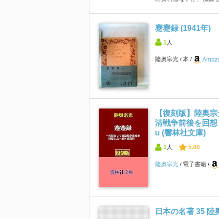
蹇蹇録 (1941年)
1
人
陸奥宗光
本
Amazo
【復刻版】陸奥宗
清戦争前後を回想した
u (響林社文庫)
1
人
5.00
陸奥宗光
電子書籍
日本の名著 35 陸