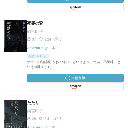
死霊の跫
雨宮町子
37
3.24
8
Amazon.co.jp・本
感想・レビュー
ホラーの短編集 うわ！怖い！というより、わあ、不気味…と
いう後味でした
たたり
雨宮町子
29
2.41
5
Amazon.co.jp・本