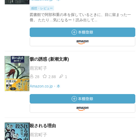
感想・レビュー
図書館で阿部和重の本を探しているときに、目に留まった一
冊。 たたり…気になるー！読み出して...
骸の誘惑 (新潮文庫)
雨宮町子
28
2.88
1
Amazon.co.jp・本
殺される理由
雨宮町子