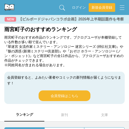
ログイン
新規会員登録
【ビルボードジャパンコラボ企画】2026年上半期話題作を考察
NEW
雨宮町子のおすすめランキング
雨宮町子のおすすめ作品のランキングです。ブクログユーザが本棚登録して
いる件数が多い順で並んでいます。
『翠迷宮 女流作家ミステリー・アンソロジー 迷宮シリーズ (祥伝社文庫)』や
『骸の誘惑 (新潮ミステリー倶楽部)』や『おぞけ ホラー・アンソロジー (ノ
ン・ポシェット)』など雨宮町子の全11作品から、ブクログユーザおすすめの
作品がチェックできます。
※同姓同名が含まれる場合があります。
会員登録すると、よみたい著者やコミックの新刊情報が届くようになりま
す！
会員登録はこちら
ランキング
新刊
文庫