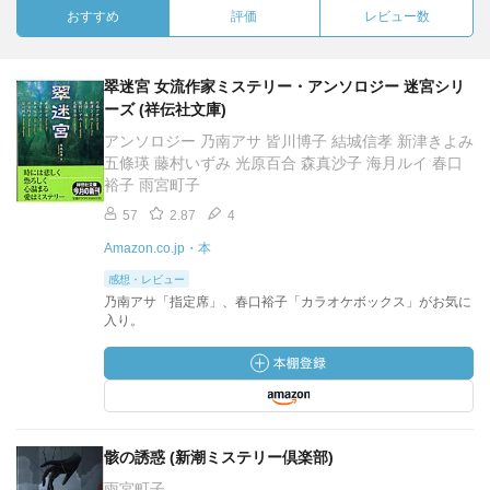
おすすめ
評価
レビュー数
翠迷宮 女流作家ミステリー・アンソロジー 迷宮シリ
ーズ (祥伝社文庫)
アンソロジー 乃南アサ 皆川博子 結城信孝 新津きよみ
五條瑛 藤村いずみ 光原百合 森真沙子 海月ルイ 春口
裕子 雨宮町子
57
2.87
4
Amazon.co.jp・本
感想・レビュー
乃南アサ「指定席」、春口裕子「カラオケボックス」がお気に
入り。
骸の誘惑 (新潮ミステリー倶楽部)
雨宮町子