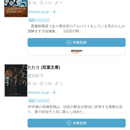
26
2.71
7
Amazon.co.jp・本
感想・レビュー
図書館職員であり興信所のアルバイトをしている亮介さんが
謎解きする短編集。 1話目の時...
たたり (双葉文庫)
雨宮町子
15
2.00
1
Amazon.co.jp・本
感想・レビュー
SF作家の高橋哲哉は、旧友の椎名が那須に所有する屋敷を借
り、妻の佐知子と共に暮らし始めた。...