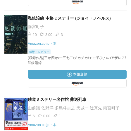
私鉄沿線 本格ミステリー (ジョイ・ノベルス)
雨宮町子
10
3.00
3
Amazon.co.jp・本
感想・レビュー
(収録作品)三か四か/一三七二/チカチカ/モモ子/六つのアザレア/
私鉄沿線
鉄道ミステリー名作館 葬送列車
山前譲 佐野洋 多島斗志之 天城一 辻真先 雨宮町子
6
0.00
1
Amazon.co.jp・本