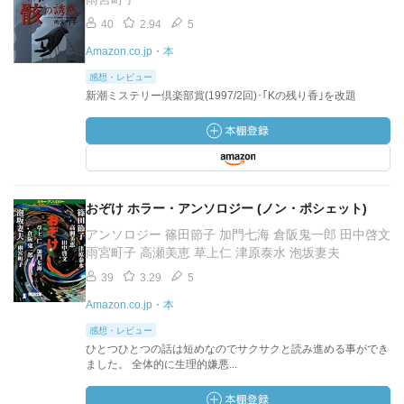
40
2.94
5
Amazon.co.jp・本
感想・レビュー
新潮ミステリー倶楽部賞(1997/2回)･｢Kの残り香｣を改題
おぞけ ホラー・アンソロジー (ノン・ポシェット)
アンソロジー 篠田節子 加門七海 倉阪鬼一郎 田中啓文
雨宮町子 高瀬美恵 草上仁 津原泰水 泡坂妻夫
39
3.29
5
Amazon.co.jp・本
感想・レビュー
ひとつひとつの話は短めなのでサクサクと読み進める事ができ
ました。 全体的に生理的嫌悪...