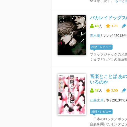
全３巻、読了。
もっと
バカレイドッグス(
48
人
3.71
青木優
マンガ
2018
感想・レビュー
ブラックジャックの兄
くまでどれだけの血反
音楽とことば あ
いるのか
47
人
3.55
江森丈晃
本
2013年
感想・レビュー
日本のロック／ポップ
台裏を聞いたインタビ