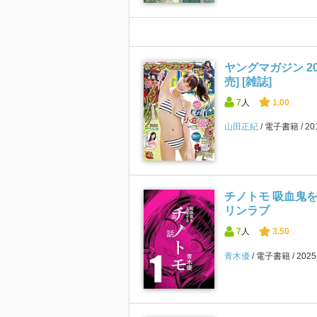
ヤングマガジン 201
売] [雑誌]
7
人
1.00
山田正紀
電子書籍
2
チノトモ 吸血鬼を
リンラブ
7
人
3.50
青木優
電子書籍
202