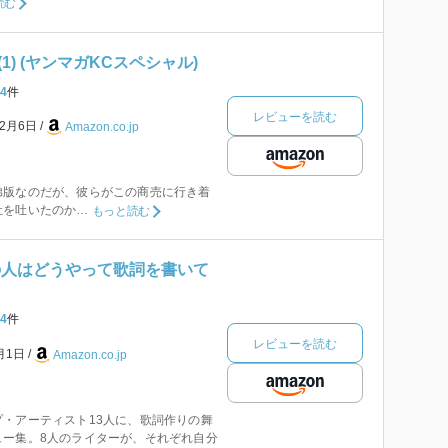
読む
1) (ヤンマガKCスペシャル)
4
件
レビューを読む
年2月6日
Amazon.co.jp
弟版なのだが、彼らがこの商売に行き着
吐を吐いたのか…
もっと読む
の人はどうやって歌詞を書いて
4
件
レビューを読む
6月1日
Amazon.co.jp
・アーティスト13人に、歌詞作りの舞
ュー集。8人のライターが、それぞれ自分