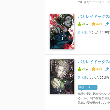
の好きなアーティストに
バカレイドッグス(
25
人
3.80
青木優
マンガ
2018
バカレイドッグス(
25
人
3.40
青木優
マンガ
2018
感想・レビュー
感情の揺り幅が少ない
る」が、闇の世界に在
兄弟の姿が描かれてい