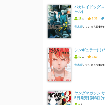
バカレイドッグス L
ャル)
18
人
3.33
青木優
マンガ
2019
シンギュラー(1) 
17
人
3.50
青木優
マンガ
2015
ヤングマガジン サード 
5日発売] [雑誌]
8
人