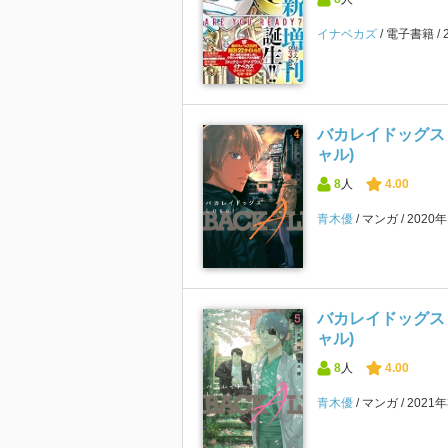
イナベカズ
電子書籍
バカレイドッグス L
ャル)
8
人
4.00
青木優
マンガ
2020
バカレイドッグス L
ャル)
8
人
4.00
青木優
マンガ
2021