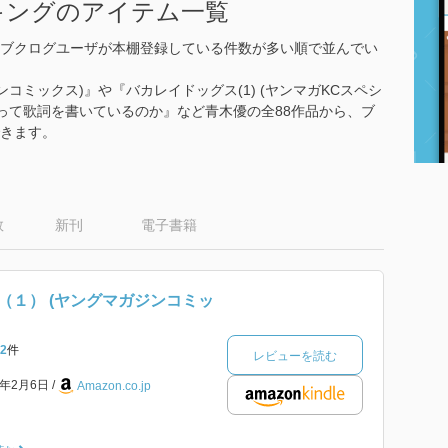
キングのアイテム一覧
ブクログユーザが本棚登録している件数が多い順で並んでい
コミックス)』や『バカレイドッグス(1) (ヤンマガKCスペシ
やって歌詞を書いているのか』など青木優の全88作品から、ブ
きます。
数
新刊
電子書籍
（１） (ヤングマガジンコミッ
2
件
レビューを読む
8年2月6日
Amazon.co.jp