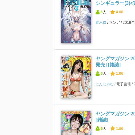
シンギュラー(3)<
6
人
4.00
青木優
マンガ
2016
ヤングマガジン 201
発売] [雑誌]
6
人
1.00
にんじゃむ
電子書籍
ヤングマガジン 201
[雑誌]
6
人
1.00