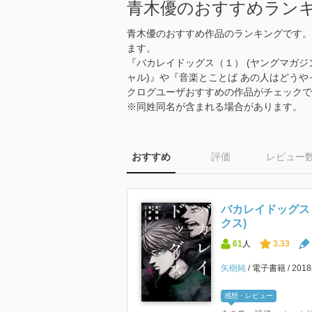
青木優のおすすめラン
青木優のおすすめ作品のランキングです。
ます。
『バカレイドッグス（１） (ヤングマガジン
ャル)』や『音楽とことば あの人はどう
クログユーザおすすめの作品がチェックで
※同姓同名が含まれる場合があります。
おすすめ
評価
レビュー
バカレイドッグス
クス)
61
人
3.33
矢樹純
電子書籍
201
感想・レビュー