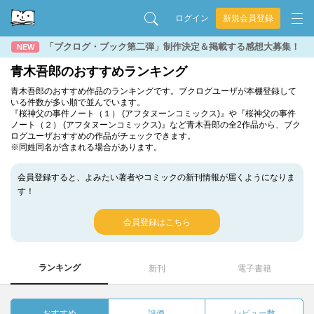
ログイン
新規会員登録
「ブクログ・ブック第二弾」制作決定＆掲載する感想大募集！
NEW
青木吾郎のおすすめランキング
青木吾郎のおすすめ作品のランキングです。ブクログユーザが本棚登録して
いる件数が多い順で並んでいます。
『桜神父の事件ノート（１） (アフタヌーンコミックス)』や『桜神父の事件
ノート（２） (アフタヌーンコミックス)』など青木吾郎の全2作品から、ブク
ログユーザおすすめの作品がチェックできます。
※同姓同名が含まれる場合があります。
会員登録すると、よみたい著者やコミックの新刊情報が届くようになりま
す！
会員登録はこちら
ランキング
新刊
電子書籍
おすすめ
評価
レビュー数