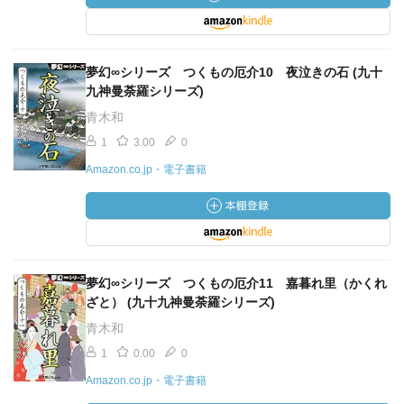
夢幻∞シリーズ つくもの厄介10 夜泣きの石 (九十
九神曼荼羅シリーズ)
青木和
1
3.00
0
Amazon.co.jp・電子書籍
夢幻∞シリーズ つくもの厄介11 嘉暮れ里（かくれ
ざと） (九十九神曼荼羅シリーズ)
青木和
1
0.00
0
Amazon.co.jp・電子書籍