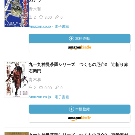
のアラ
青木和
2
3.00
0
Amazon.co.jp・電子書籍
九十九神曼荼羅シリーズ つくもの厄介2 辻斬り赤
右衛門
青木和
2
0.00
0
Amazon.co.jp・電子書籍