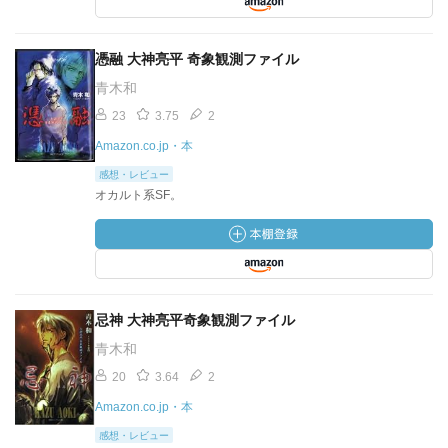
憑融 大神亮平 奇象観測ファイル
青木和
23
3.75
2
Amazon.co.jp・本
感想・レビュー
オカルト系SF。
忌神 大神亮平奇象観測ファイル
青木和
20
3.64
2
Amazon.co.jp・本
感想・レビュー