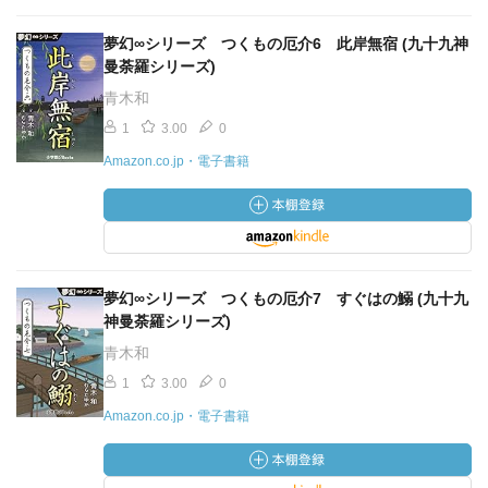
夢幻∞シリーズ つくもの厄介6 此岸無宿 (九十九神
曼荼羅シリーズ)
青木和
1
3.00
0
Amazon.co.jp・電子書籍
夢幻∞シリーズ つくもの厄介7 すぐはの鰯 (九十九
神曼荼羅シリーズ)
青木和
1
3.00
0
Amazon.co.jp・電子書籍