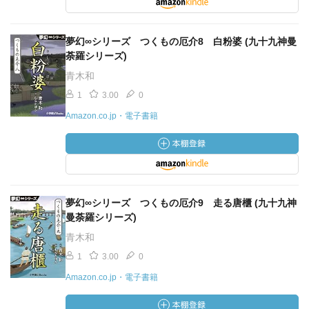
夢幻∞シリーズ つくもの厄介8 白粉婆 (九十九神曼
荼羅シリーズ)
青木和
1
3.00
0
Amazon.co.jp・電子書籍
夢幻∞シリーズ つくもの厄介9 走る唐櫃 (九十九神
曼荼羅シリーズ)
青木和
1
3.00
0
Amazon.co.jp・電子書籍