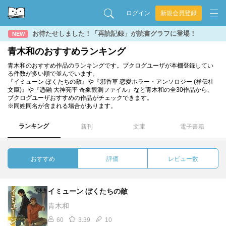
ログイン
新規会員登録
お待たせしました！「再読記録」が読書グラフに登場！
NEW
青木和のおすすめランキング
青木和のおすすめ作品のランキングです。ブクログユーザが本棚登録してい
る件数が多い順で並んでいます。
『イミューン ぼくたちの敵』や『邪香草 恋愛ホラー・アンソロジー (祥伝社
文庫)』や『憑融 大神亮平 奇象観測ファイル』など青木和の全30作品から、
ブクログユーザおすすめの作品がチェックできます。
※同姓同名が含まれる場合があります。
ランキング
新刊
文庫
電子書籍
おすすめ
評価
レビュー数
イミューン ぼくたちの敵
青木和
60
3.39
10