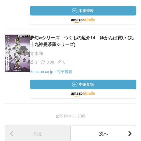
夢幻∞シリーズ つくもの厄介14 ゆかんば買い (九
十九神曼荼羅シリーズ)
青木和
1
0.00
0
Amazon.co.jp・電子書籍
全30件中 1 - 20件
戻る
次へ