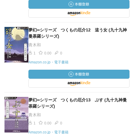
夢幻∞シリーズ つくもの厄介12 這う女 (九十九神
曼荼羅シリーズ)
青木和
1
0.00
0
Amazon.co.jp・電子書籍
夢幻∞シリーズ つくもの厄介13 ぶす (九十九神曼
荼羅シリーズ)
青木和
1
0.00
0
Amazon.co.jp・電子書籍