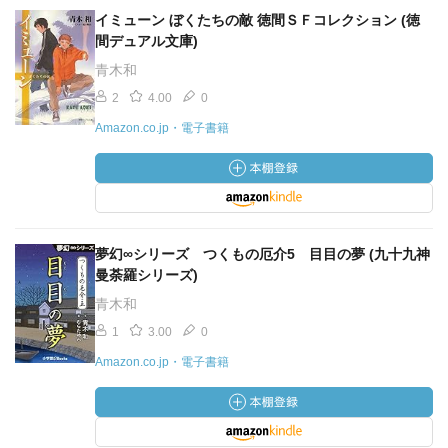
イミューン ぼくたちの敵 徳間ＳＦコレクション (徳
間デュアル文庫)
青木和
2
4.00
0
Amazon.co.jp・電子書籍
夢幻∞シリーズ つくもの厄介5 目目の夢 (九十九神
曼荼羅シリーズ)
青木和
1
3.00
0
Amazon.co.jp・電子書籍