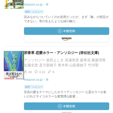
Amazon.co.jp・本
感想・レビュー
読みながらついていくのが必死だったが、まず「敵」の想定が
できない。苔の生えたような緑の敵だ...
邪香草 恋愛ホラー・アンソロジー (祥伝社文庫)
アンソロジー 柴田よしき 高瀬美恵 森青花 横森理香
近藤史恵 是方那穂子 青木和 山藍紫姫子 竹河聖
48
3.10
9
Amazon.co.jp・本
感想・レビュー
至高の愛をテーマにしたホラーアンソロジー 心霊ホラーが多
いけれどサイコホラーな復讐譚山藍紫...