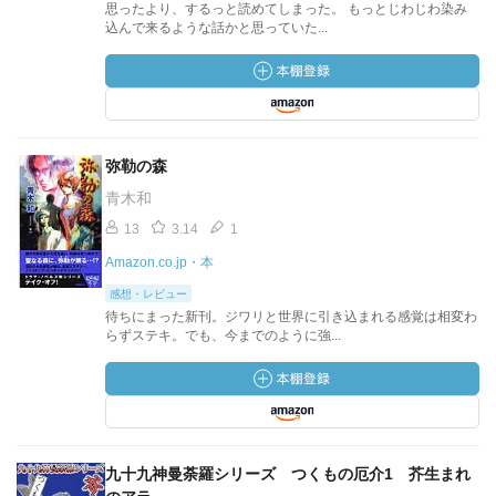
思ったより、するっと読めてしまった。 もっとじわじわ染み
込んで来るような話かと思っていた...
弥勒の森
青木和
13
3.14
1
Amazon.co.jp・本
感想・レビュー
待ちにまった新刊。ジワリと世界に引き込まれる感覚は相変わ
らずステキ。でも、今までのように強...
九十九神曼荼羅シリーズ つくもの厄介1 芥生まれ