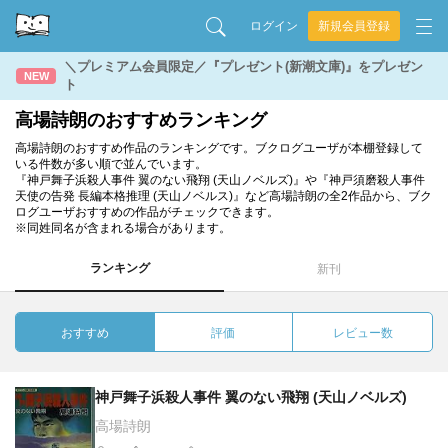
ログイン
新規会員登録
＼プレミアム会員限定／『プレゼント(新潮文庫)』をプレゼン
NEW
ト
高場詩朗のおすすめランキング
高場詩朗のおすすめ作品のランキングです。ブクログユーザが本棚登録して
いる件数が多い順で並んでいます。
『神戸舞子浜殺人事件 翼のない飛翔 (天山ノベルズ)』や『神戸須磨殺人事件
天使の告発 長編本格推理 (天山ノベルス)』など高場詩朗の全2作品から、ブク
ログユーザおすすめの作品がチェックできます。
※同姓同名が含まれる場合があります。
ランキング
新刊
おすすめ
評価
レビュー数
神戸舞子浜殺人事件 翼のない飛翔 (天山ノベルズ)
高場詩朗