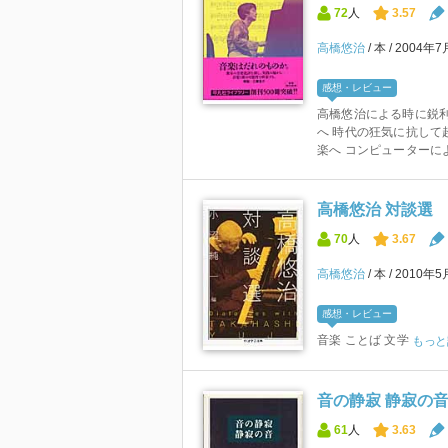
72
人
3.57
高橋悠治
本
2004年
感想・レビュー
高橋悠治による時に鋭利
へ 時代の狂気に抗して
楽へ コンピューターによ.
高橋悠治 対談選
70
人
3.67
高橋悠治
本
2010年
感想・レビュー
音楽 ことば 文学
もっと
音の静寂 静寂の
61
人
3.63