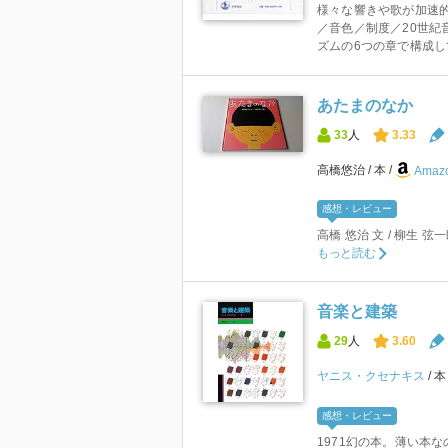
様々な響きや歌が加速的
／音色／制度／20世紀
ズムの6つの章で構成して
あたまのなか
33
人
3.33
高橋悠治
本
Amazo
感想・レビュー
高橋 悠治 文 / 柳生 弦
もっと読む
音楽と建築
29
人
3.60
ヤニス・クセナキス
感想・レビュー
1971幻の本。薄い本な