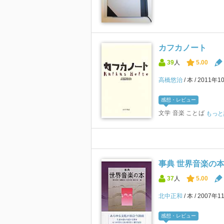
カフカノート
39
人
5.00
高橋悠治
本
2011年1
感想・レビュー
文学 音楽 ことば
もっと
事典 世界音楽の
37
人
5.00
北中正和
本
2007年1
感想・レビュー