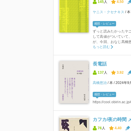
145
人
4.50
ヤニス・クセナキス
感想・レビュー
ずっと読みたかったヤ
して高値がついていて
が、今回、おなじ髙橋悠
もっと読む
長電話
137
人
3.92
高橋悠治
本
2024年9
感想・レビュー
https://cool.obirin.ac.
カフカ/夜の時間 
76
人
4.40