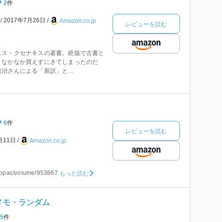
2
件
本
2017年7月26日
Amazon.co.jp
レビューを読む
ニス・クセナキスの著書。絶版で古書と
、なかなか買えずにきてしまったのだ
治さんによる「新訳」と...
6
件
レビューを読む
月11日
Amazon.co.jp
jp/opac/volume/953667
もっと読む
メモ・ランダム
5
件