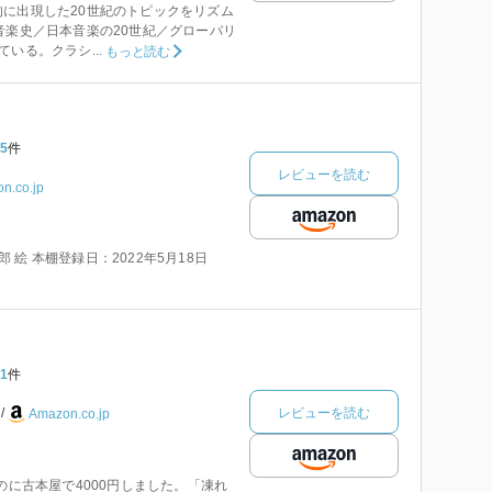
に出現した20世紀のトピックをリズム
音楽史／日本音楽の20世紀／グローバリ
いる。クラシ...
もっと読む
5
件
レビューを読む
n.co.jp
一郎 絵 本棚登録日：2022年5月18日
1
件
レビューを読む
本
Amazon.co.jp
のに古本屋で4000円しました。「凍れ