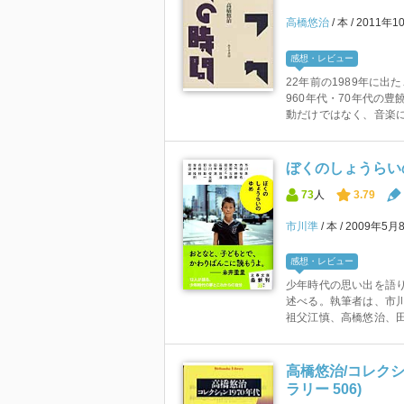
高橋悠治
本
2011年1
感想・レビュー
22年前の1989年に出
960年代・70年代の
動だけではなく、音楽にと
ぼくのしょうらいの
73
人
3.79
市川準
本
2009年5月
感想・レビュー
少年時代の思い出を語
述べる。執筆者は、市
祖父江慎、高橋悠治、田
高橋悠治/コレクシ
ラリー 506)