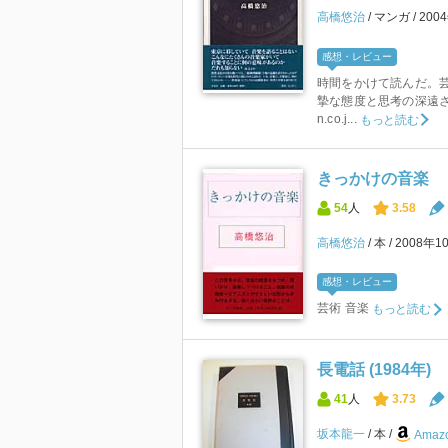
高橋悠治
マンガ
200
感想・レビュー
時間をかけて読んだ。芸
摯な態度と思考の深遠さに圧倒。
n.co.j...
もっと読む
きっかけの音楽
54
人
3.58
高橋悠治
本
2008年1
感想・レビュー
芸術 音楽
もっと読む
長電話 (1984年)
41
人
3.73
坂本龍一
本
Amazo