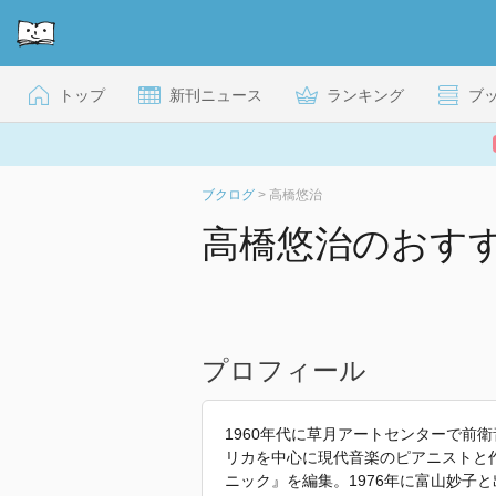
トップ
新刊ニュース
ランキング
ブ
ブクログ
>
高橋悠治
高橋悠治のおす
プロフィール
1960年代に草月アートセンターで前衛
リカを中心に現代音楽のピアニストと作
ニック』を編集。1976年に富山妙子