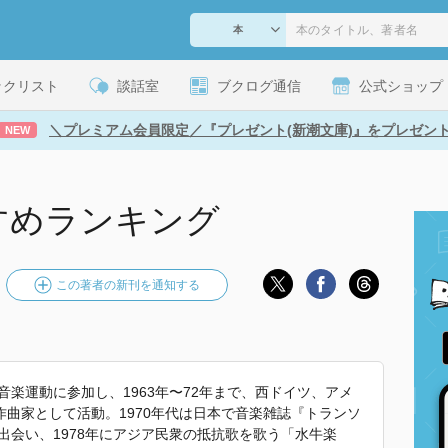
ックリスト
談話室
ブクログ通信
公式ショップ
＼プレミアム会員限定／『プレゼント(新潮文庫)』をプレゼン
NEW
すめランキング
この著者の新刊を通知する
音楽運動に参加し、1963年〜72年まで、西ドイツ、アメ
曲家として活動。1970年代は日本で音楽雑誌『トランソ
と出会い、1978年にアジア民衆の抵抗歌を歌う「水牛楽