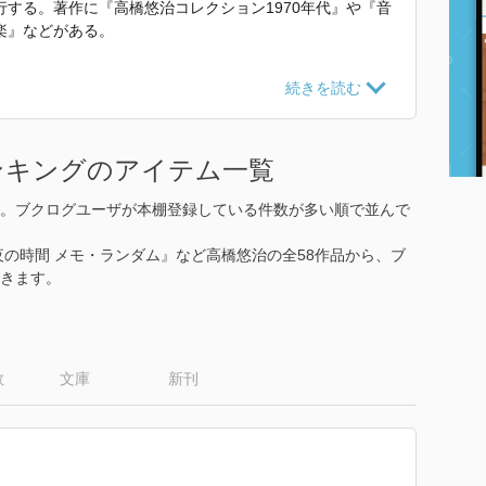
する。著作に『高橋悠治コレクション1970年代』や『音
楽』などがある。
の物語』 で使われていた紹介文から引用しています。」
ンキングのアイテム一覧
。ブクログユーザが本棚登録している件数が多い順で並んで
夜の時間 メモ・ランダム』など高橋悠治の全58作品から、ブ
きます。
数
文庫
新刊