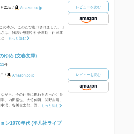
レビューを読む
0月21日
Amazon.co.jp
たこの本が、このたび復刊されました。 1
豊饒さは、雑誌や思想や社会運動・住民運
...
もっと読む
ゆめ (文春文庫)
11
件
レビューを読む
8日
Amazon.co.jp
りながら、今の仕事に携わるきっかけを
川準、内田裕也、大竹伸朗、関野吉晴、
中泯、谷川俊太郎、野...
もっと読む
ョン1970年代 (平凡社ライブ