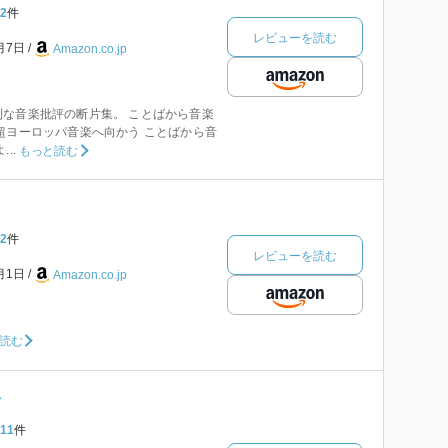
2
件
レビューを読む
7月7日
Amazon.co.jp
な音楽批評の断片集。 ことばから音楽
超ヨーロッパ音楽へ向かう ことばから音
..
もっと読む
2
件
レビューを読む
5月1日
Amazon.co.jp
読む
音
11
件