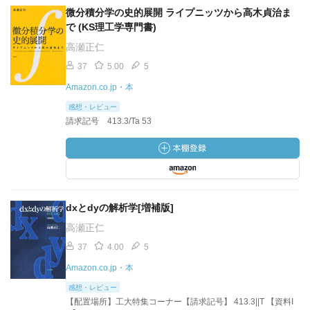
微分積分学の史的展開 ライプニッツから高木貞治ま
で (KS理工学専門書)
高瀬正仁
37
5.00
5
Amazon.co.jp・本
感想・レビュー
請求記号 413.3/Ta 53
dxとdyの解析学[増補版]
高瀬正仁
37
4.00
5
Amazon.co.jp・本
感想・レビュー
【配置場所】工大特集コーナー【請求記号】 413.3||T 【資料I