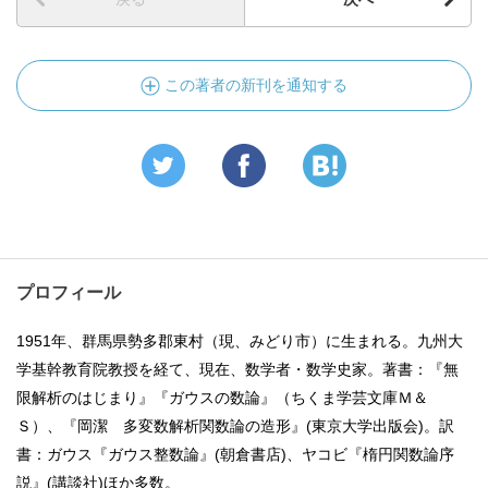
この著者の新刊を通知する
プロフィール
1951年、群馬県勢多郡東村（現、みどり市）に生まれる。九州大
学基幹教育院教授を経て、現在、数学者・数学史家。著書：『無
限解析のはじまり』『ガウスの数論』（ちくま学芸文庫Ｍ＆
Ｓ）、『岡潔 多変数解析関数論の造形』(東京大学出版会)。訳
書：ガウス『ガウス整数論』(朝倉書店)、ヤコビ『楕円関数論序
説』(講談社)ほか多数。