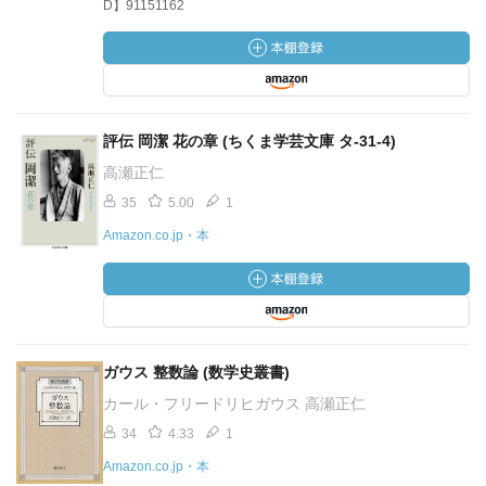
D】91151162
評伝 岡潔 花の章 (ちくま学芸文庫 タ-31-4)
高瀬正仁
35
5.00
1
Amazon.co.jp・本
ガウス 整数論 (数学史叢書)
カール・フリードリヒガウス 高瀬正仁
34
4.33
1
Amazon.co.jp・本