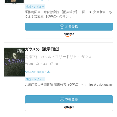
感想・レビュー
系推薦図書 総合教育院 【配架場所】 図・３F文庫新書 ち
くま学芸文庫 【OPACへのリン...
ガウスの《数学日記》
高瀬正仁 カルル・フリードリヒ・ガウス
38
2.33
10
Amazon.co.jp・本
感想・レビュー
九州産業大学図書館 蔵書検索（OPAC）へ↓ https://leaf.kyusan-
u....