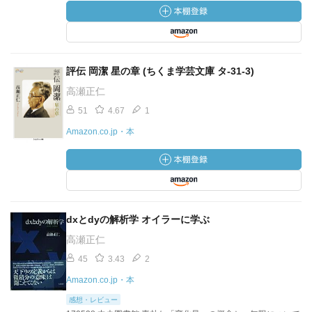
評伝 岡潔 星の章 (ちくま学芸文庫 タ-31-3)
高瀬正仁
51
4.67
1
Amazon.co.jp・本
dxとdyの解析学 オイラーに学ぶ
高瀬正仁
45
3.43
2
Amazon.co.jp・本
感想・レビュー