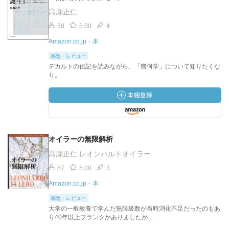
高瀬正仁
58
5.00
4
Amazon.co.jp・本
感想・レビュー
デカルトの伝記を読みながら、「幾何学」について知りたくな
り。
オイラーの無限解析
高瀬正仁 レオンハルトオイラー
57
5.00
3
Amazon.co.jp・本
感想・レビュー
大学の一般教養で学んだ無限級数が当時消化不足だったのもあ
り40年以上ブランクかありましたが...