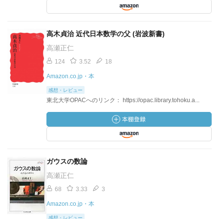
高木貞治 近代日本数学の父 (岩波新書)
高瀬正仁
124
3.52
18
Amazon.co.jp・本
感想・レビュー
東北大学OPACへのリンク： https://opac.library.tohoku.a...
ガウスの数論
高瀬正仁
68
3.33
3
Amazon.co.jp・本
感想・レビュー