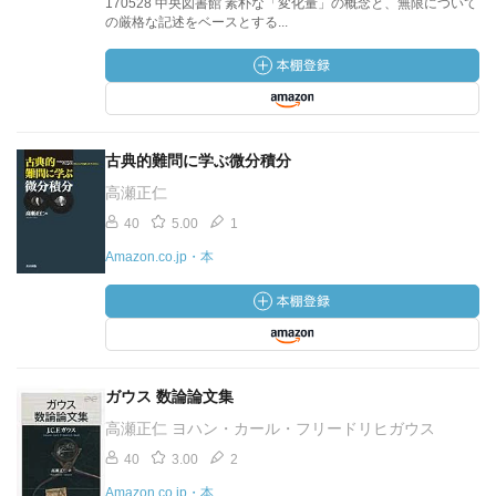
170528 中央図書館 素朴な「変化量」の概念と、無限について
の厳格な記述をベースとする...
古典的難問に学ぶ微分積分
高瀬正仁
40
5.00
1
Amazon.co.jp・本
ガウス 数論論文集
高瀬正仁 ヨハン・カール・フリードリヒガウス
40
3.00
2
Amazon.co.jp・本