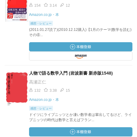
154
3.14
12
Amazon.co.jp・本
感想・レビュー
(2011.01.27読了)(2010.12.12購入)【1月のテーマ(数学を読む)
その④...
人物で語る数学入門 (岩波新書 新赤版1548)
高瀬正仁
132
3.38
15
Amazon.co.jp・本
感想・レビュー
ドイツにライプニッツとか凄い数学者は輩出してるけど、ライ
プニッツの時代は数学と言えばフラン...