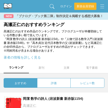
ログイン
新規会員登録
「ブクログ・ブック第二弾」制作決定＆掲載する感想大募集！
NEW
高瀬正仁のおすすめランキング
高瀬正仁のおすすめ作品のランキングです。ブクログユーザが本棚登録して
いる件数が多い順で並んでいます。
『岡潔 数学の詩人 (岩波新書 新赤版1154)』や『人物で語る数学入門 (岩波新
書 新赤版1548)』や『高木貞治 近代日本数学の父 (岩波新書)』など高瀬正仁
の全65作品から、ブクログユーザおすすめの作品がチェックできます。
※同姓同名が含まれる場合があります。
著者の情報を詳しく見る
ランキング
新刊
文庫
電子書籍
おすすめ
評価
レビュー数
岡潔 数学の詩人 (岩波新書 新赤版1154)
高瀬正仁