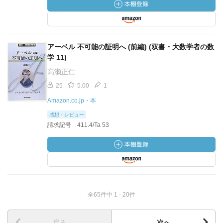
アーベル 不可能の証明へ (前編) (双書・大数学者の数
学 11)
高瀬正仁
25
5.00
1
Amazon.co.jp・本
感想・レビュー
請求記号 411.4/Ta 53
全65件中 1 - 20件
戻る
次へ