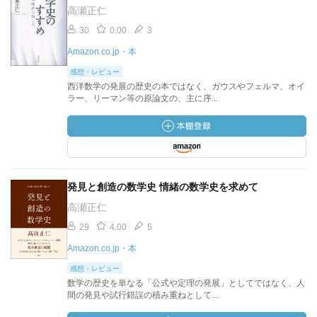
高瀬正仁
30
0.00
3
Amazon.co.jp・本
感想・レビュー
西洋数学の発展の歴史の本ではなく、ガウスやフェルマ、オイ
ラー、リーマン等の原論文の、主に序...
発見と創造の数学史 情緒の数学史を求めて
高瀬正仁
29
4.00
5
Amazon.co.jp・本
感想・レビュー
数学の歴史を単なる「公式や定理の発展」としてではなく、人
間の発見や試行錯誤の積み重ねとして...