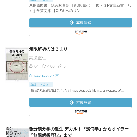
系推薦図書 総合教育院 【配架場所】 図・３F文庫新書 ち
くま学芸文庫 【OPACへのリン...
無限解析のはじまり
高瀬正仁
64
4.00
5
Amazon.co.jp・本
感想・レビュー
↓貸出状況確認はこちら↓ https://opac2.lib.nara-wu.ac.jp/...
微分積分学の誕生 デカルト『幾何学』からオイラー
『無限解析序説』まで