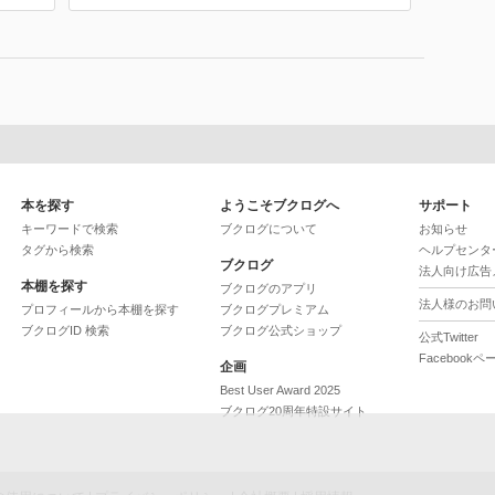
本を探す
ようこそブクログへ
サポート
キーワードで検索
ブクログについて
お知らせ
タグから検索
ヘルプセンタ
ブクログ
法人向け広告
本棚を探す
ブクログのアプリ
法人様のお問
プロフィールから本棚を探す
ブクログプレミアム
ブクログID 検索
ブクログ公式ショップ
公式Twitter
Facebookペ
企画
Best User Award 2025
ブクログ20周年特設サイト