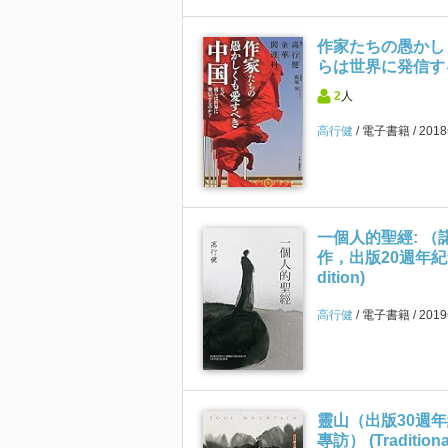
作家たちの愚かし
らは世界に発信する
2
人
高行健
電子書籍
201
一個人的聖經: 
作，出版20週年紀念版） 
dition)
高行健
電子書籍
201
靈山（出版30週
專訪） (Traditional