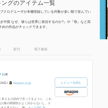
キングのアイテム一覧
ブクログユーザが本棚登録している件数が多い順で並んでい
き中国 なぜ、彼らは世界に発信するのか?』や『母』など高
すめの作品がチェックできます。
数
新刊
電子書籍
21
件
レビューを読む
月24日
Amazon.co.jp
 本人も小説内で言ってるように、これ
場人物の関係性がよく分からないし、ス
り見えない。 創...
もっと読む