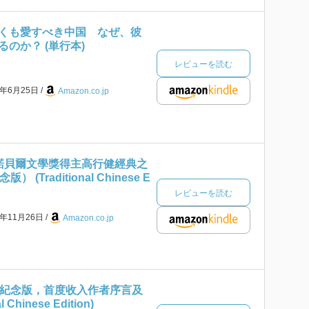
くも愛すべき中国 なぜ、彼
のか？ (単行本)
レビューを読む
8年6月25日
Amazon.co.jp
（諾貝爾文學獎得主高行健經典之
(Traditional Chinese E
レビューを読む
9年11月26日
Amazon.co.jp
年紀念版，首度收入作者序言及
 Chinese Edition)