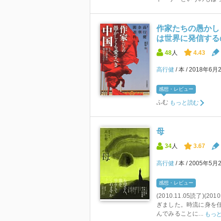
作家たちの愚かし
は世界に発信する
48
人
4.43
高行健
本
2018年6月
感想・レビュー
ふむ
もっと読む
母
34
人
3.67
高行健
本
2005年5月
感想・レビュー
(2010.11.05読了)(
ぎました。時流に身を
んでみることに...
もっ