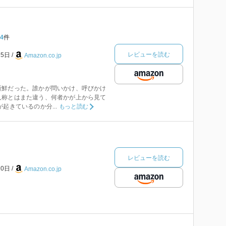
4
件
レビューを読む
月5日
Amazon.co.jp
新鮮だった。誰かが問いかけ、呼びかけ
人称とはまた違う、何者かが上から見て
起きているのか分...
もっと読む
レビューを読む
10日
Amazon.co.jp