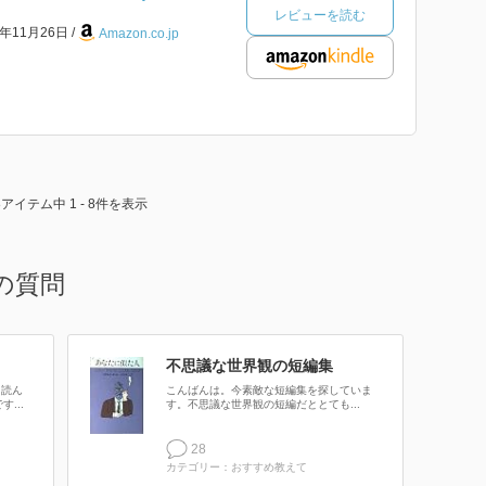
レビューを読む
0年11月26日
Amazon.co.jp
8アイテム中 1 - 8件を表示
の質問
不思議な世界観の短編集
て読ん
こんばんは。今素敵な短編集を探していま
...
す。不思議な世界観の短編だととても...
28
カテゴリー：おすすめ教えて