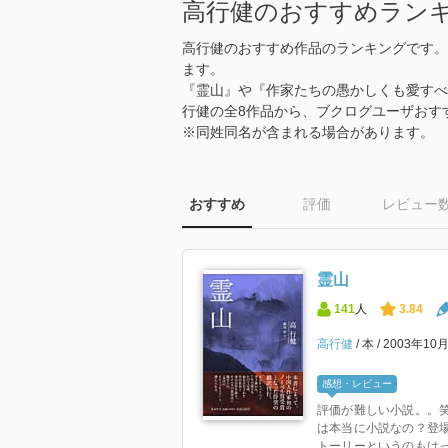
高行健のおすすめラン
高行健のおすすめ作品のランキングです。
ます。
『霊山』や『作家たちの愚かしくも愛すべ
行健の全8作品から、ブクログユーザおす
※同姓同名が含まれる場合があります。
おすすめ
評価
レビュー
霊山
141
人
3.84
高行健
本
2003年10
感想・レビュー
評価が難しい小説。。笑
は本当に小説なの？登
トーリーというのもはっき