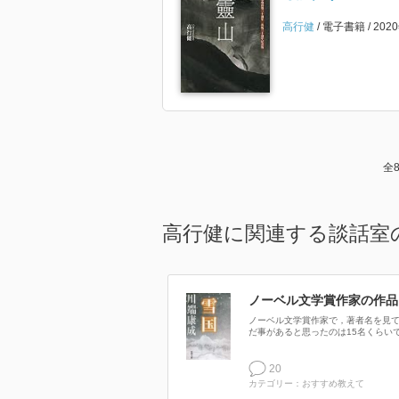
高行健
電子書籍
202
全
高行健に関連する談話室
ノーベル文学賞作家の作品
ノーベル文学賞作家で，著者名を見
だ事があると思ったのは15名くらいです
20
カテゴリー：おすすめ教えて