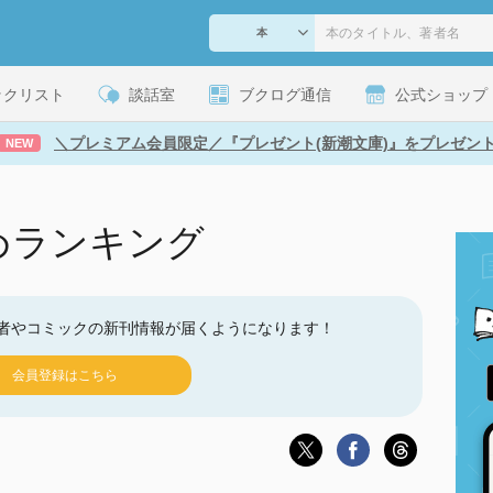
ックリスト
談話室
ブクログ通信
公式ショップ
＼プレミアム会員限定／『プレゼント(新潮文庫)』をプレゼン
NEW
めランキング
者やコミックの新刊情報が届くようになります！
会員登録はこちら