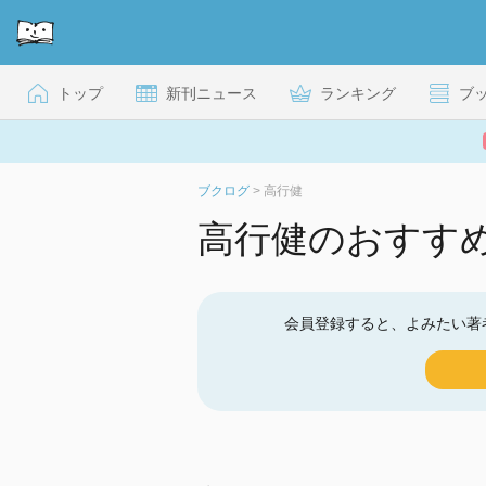
トップ
新刊ニュース
ランキング
ブ
ブクログ
>
高行健
高行健のおすす
会員登録すると、よみたい著