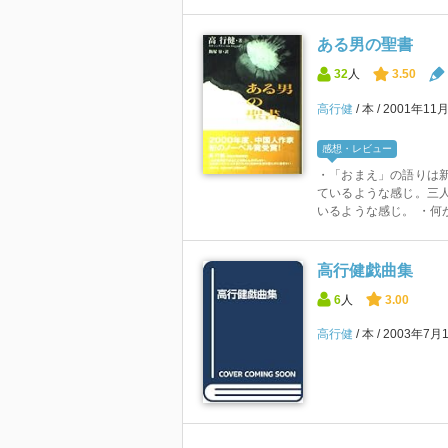
ある男の聖書
32
人
3.50
高行健
本
2001年11
感想・レビュー
・「おまえ」の語りは
ているような感じ。三
いるような感じ。 ・何が
高行健戯曲集
6
人
3.00
高行健
本
2003年7月