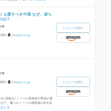
くも愛すべき中国 なぜ、彼ら
のか?
5
件
レビューを読む
21日
Amazon.co.jp
5
件
レビューを読む
26日
Amazon.co.jp
2010.10.28借入) ノーベル賞発表の季節が過
任せて、幾つかノーベル賞関連の本を読
と読む