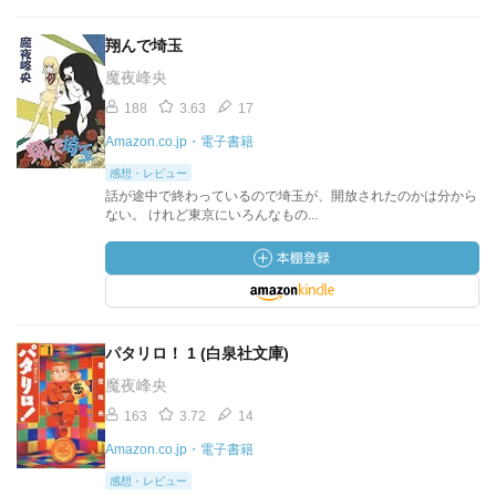
翔んで埼玉
魔夜峰央
188
3.63
17
Amazon.co.jp・電子書籍
感想・レビュー
話が途中で終わっているので埼玉が、開放されたのかは分から
ない。 けれど東京にいろんなもの...
パタリロ！ 1 (白泉社文庫)
魔夜峰央
163
3.72
14
Amazon.co.jp・電子書籍
感想・レビュー