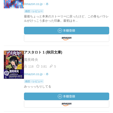
Amazon.co.jp・本
感想・レビュー
最後ちょっと本来のストーリーに戻ったけど、この巻もパラレ
ルがけっこう多かった印象。最初はキ...
アスタロト 1 (秋田文庫)
魔夜峰央
118
3.81
5
Amazon.co.jp・本
感想・レビュー
みっっっちりしてる