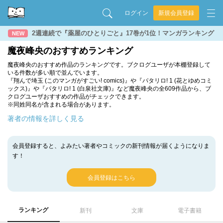
ログイン
新規会員登録
2週連続で『薬屋のひとりごと』17巻が1位！マンガランキング
NEW
魔夜峰央のおすすめランキング
魔夜峰央のおすすめ作品のランキングです。ブクログユーザが本棚登録して
いる件数が多い順で並んでいます。
『翔んで埼玉 (このマンガがすごい! comics)』や『パタリロ! 1 (花とゆめコミ
ックス)』や『パタリロ! 1 (白泉社文庫)』など魔夜峰央の全609作品から、ブ
クログユーザおすすめの作品がチェックできます。
※同姓同名が含まれる場合があります。
著者の情報を詳しく見る
会員登録すると、よみたい著者やコミックの新刊情報が届くようになりま
す！
会員登録はこちら
ランキング
新刊
文庫
電子書籍