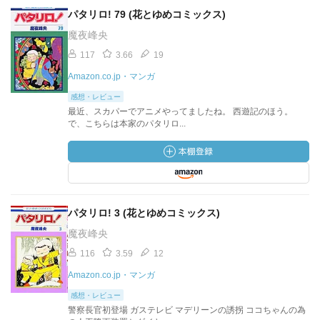
パタリロ! 79 (花とゆめコミックス)
魔夜峰央
117
3.66
19
Amazon.co.jp・マンガ
感想・レビュー
最近、スカパーでアニメやってましたね。 西遊記のほう。
で、こちらは本家のパタリロ...
パタリロ! 3 (花とゆめコミックス)
魔夜峰央
116
3.59
12
Amazon.co.jp・マンガ
感想・レビュー
警察長官初登場 ガステレビ マデリーンの誘拐 ココちゃんの為