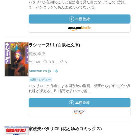
パタリロが初期のころと全然違う見た目になってるのに対し
て、バンコランてあんま変わってないね...
ラシャーヌ! 1 (白泉社文庫)
魔夜峰央
148
3.81
6
Amazon.co.jp・本
感想・レビュー
パタリロ！の作者による同系統の漫画。相変わらずギャグの切
れ味が冴える。BL描写が多いので苦...
家政夫パタリロ! (花とゆめコミックス)