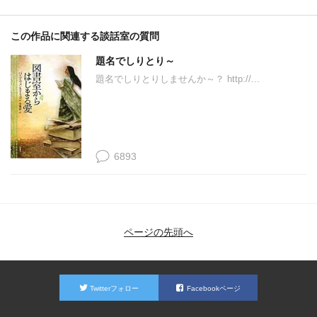
この作品に関連する談話室の質問
題名でしりとり～
題名でしりとりしませんか～？ http://...
6893
ページの先頭へ
Twitterフォロー
Facebookページ