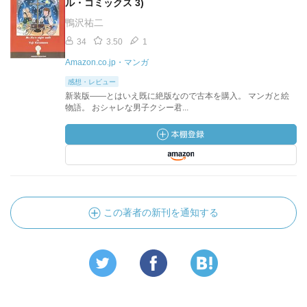
ル・コミックス 3)
鴨沢祐二
34
3.50
1
Amazon.co.jp・マンガ
感想・レビュー
新装版――とはいえ既に絶版なので古本を購入。 マンガと絵
物語。 おシャレな男子クシー君...
この著者の新刊を通知する