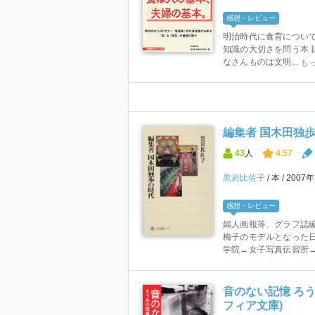
感想・レビュー
明治時代に食育につい
知識の大切さを問う本 目次
なさんものは文明...
も
編集者 国木田独歩の
43
人
4.57
黒岩比佐子
本
2007
感想・レビュー
婦人画報等、グラフ誌編
梅子のモデルとなった
学院→女子写真伝習所→
音のない記憶 ろう
フィア文庫)