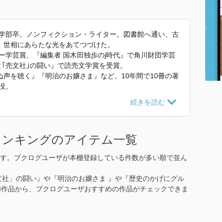
文学部卒。ノンフィクション・ライター。図書館へ通い、古
、世相にあらたな光をあてつづけた。
リー学芸賞、『編集者 国木田独歩のj時代』で角川財団学芸
と｢売文社｣の闘い』で読売文学賞を受賞。
声を聴く』『明治のお嬢さま』など。10年間で10冊の著
没。
 日本饗宴外交史』 で使われていた紹介文から引用していま
ランキングのアイテム一覧
す。ブクログユーザが本棚登録している件数が多い順で並ん
文社」の闘い』や『明治のお嬢さま 』や『歴史のかげにグル
23作品から、ブクログユーザおすすめの作品がチェックできま