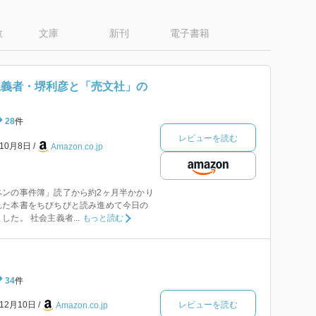
数
文庫
新刊
電子書籍
主義者・堺利彦と「売文社」の
28
件
レビューを読む
年10月8日
Amazon.co.jp
ペンの事件簿」読了から約2ヶ月半かかり
れた本書をちびちびと読み進めて今日の
た。 社会主義者...
もっと読む
34
件
レビューを読む
年12月10日
Amazon.co.jp