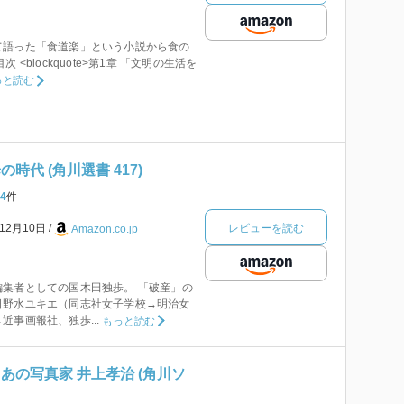
て語った「食道楽」という小説から食の
 <blockquote>第1章 「文明の生活を
っと読む
時代 (角川選書 417)
4
件
レビューを読む
年12月10日
Amazon.co.jp
集者としての国木田独歩。 「破産」の
日野水ユキエ（同志社女子学校→明治女
近事画報社、独歩...
もっと読む
あの写真家 井上孝治 (角川ソ