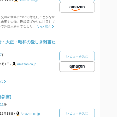
Amazon.co.jp
外交時の食事について考えたことがなか
出来事や人物、経緯等ばかりに注目して
で外国人をもてなした...
もっと読む
明治・大正・昭和の愛しき雑書た
7
件
レビューを読む
年6月1日
Amazon.co.jp
読む
春新書)
11
件
レビューを読む
年12月18日
Amazon.co.jp