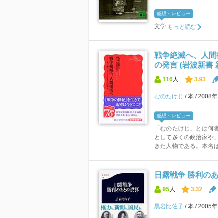
感想・レビュー
文学
もっと読む
戦争絶滅へ、人間
の発言 (岩波新書 新
116
人
3.93
むのたけじ
本
2008
感想・レビュー
「むのたけじ」とは何
として多くの政治家や
きた人物である。本名は
日露戦争 勝利のあ
95
人
3.32
黒岩比佐子
本
2005