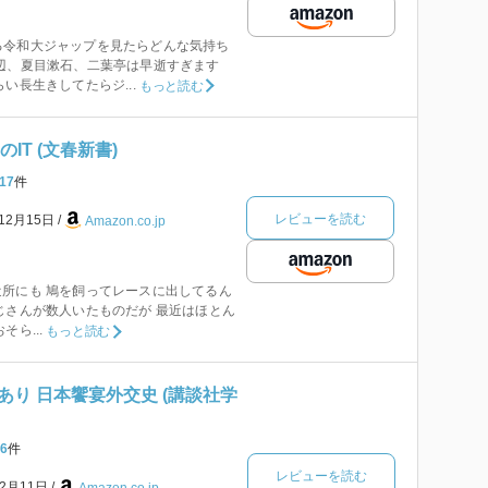
る令和大ジャップを見たらどんな気持ち
辺、夏目漱石、二葉亭は早逝すぎます
い長生きしてたらジ...
もっと読む
IT (文春新書)
17
件
レビューを読む
年12月15日
Amazon.co.jp
所にも 鳩を飼ってレースに出してるん
じさんが数人いたものだが 最近はほとん
ら...
もっと読む
り 日本饗宴外交史 (講談社学
6
件
レビューを読む
年2月11日