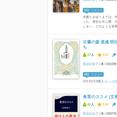
感想・レビュー
本書と出会うまでは、
った。歴史を学ぶ際、
しまい、どのような食事
古書の森 逍遙 
ち
47
人
3.67
黒岩比佐子
本
2010
感想・レビュー
2023/1/24購入
もっと
食育のススメ (文
46
人
3.60
黒岩比佐子
本
2007