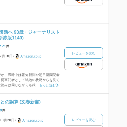
復活へ 93歳・ジャーナリスト
赤版1140)
21
件
レビューを読む
年7月18日
Amazon.co.jp
者か。戦時中は報知新聞や朝日新聞記者
、従軍記者として戦地の状況からを見て
読みは同じながらも武...
もっと読む
との誤算 (文春新書)
9
件
レビューを読む
年10月20日
Amazon.co.jp