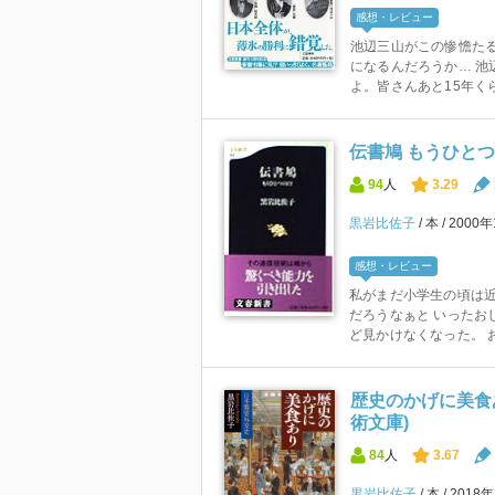
感想・レビュー
池辺三山がこの惨憺た
になるんだろうか… 池
よ。皆さんあと15年くら
伝書鳩 もうひとつの
94
人
3.29
黒岩比佐子
本
2000
感想・レビュー
私がまだ小学生の頃は近
だろうなぁと いったお
ど見かけなくなった。 おそ
歴史のかげに美食あ
術文庫)
84
人
3.67
黒岩比佐子
本
2018