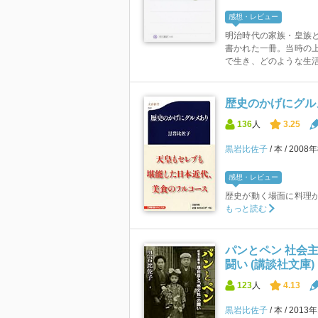
感想・レビュー
明治時代の家族・皇族
書かれた一冊。当時の
で生き、どのような生活
歴史のかげにグルメ
136
人
3.25
黒岩比佐子
本
2008
感想・レビュー
歴史が動く場面に料理
もっと読む
パンとペン 社会
闘い (講談社文庫)
123
人
4.13
黒岩比佐子
本
2013