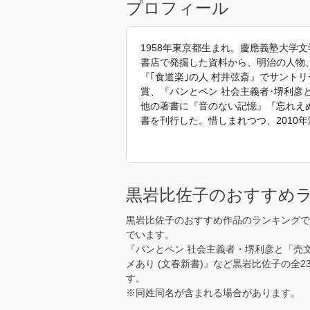
プロフィール
1958年東京都生まれ。慶應義塾大学
書店で発掘した資料から、明治の人物
『｢食道楽｣の人 村井弦斎』でサント
賞、『パンとペン 社会主義者･堺利彦
他の著書に『音のない記憶』『忘れえぬ
書を刊行した。惜しまれつつ、2010年
「2018年 『歴史のかげに美食あり
す。」
黒岩比佐子のおすすめ
黒岩比佐子のおすすめ作品のランキングで
でいます。
『パンとペン 社会主義者・堺利彦と「売
メあり (文春新書)』など黒岩比佐子の全
す。
※同姓同名が含まれる場合があります。