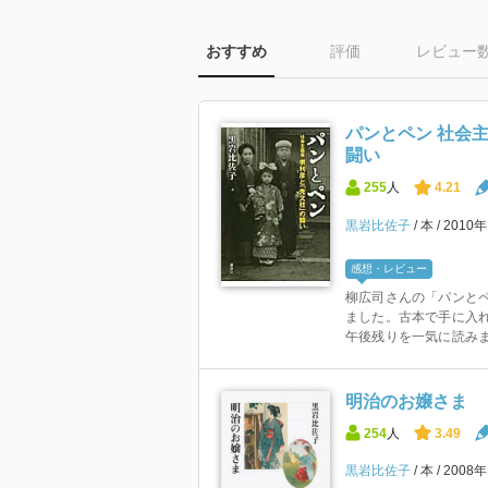
おすすめ
評価
レビュー
パンとペン 社会
闘い
255
人
4.21
黒岩比佐子
本
2010
感想・レビュー
柳広司さんの「パンと
ました。古本で手に入
午後残りを一気に読みまし
明治のお嬢さま
254
人
3.49
黒岩比佐子
本
2008