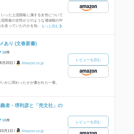
といった上流階級に属する女性について
上流階級の女性がどのような価値観の中
を送っていたのかを知...
もっと読む
あり (文春新書)
18
件
レビューを読む
年8月20日
Amazon.co.jp
がいかに関わったかが書かれた一冊。
主義者・堺利彦と「売文社」の
10
件
レビューを読む
年10月1日
Amazon.co.jp