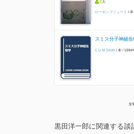
1
人
ローゼンブリュート
スミス分子神経生
C.U.M.Smith
本
199
全
黒田洋一郎に関連する談