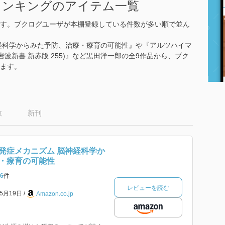
ランキングのアイテム一覧
す。ブクログユーザが本棚登録している件数が多い順で並ん
経科学からみた予防、治療・療育の可能性』や『アルツハイマ
(岩波新書 新赤版 255)』など黒田洋一郎の全9作品から、ブク
ます。
数
新刊
発症メカニズム 脳神経科学か
・療育の可能性
6
件
レビューを読む
年5月19日
Amazon.co.jp