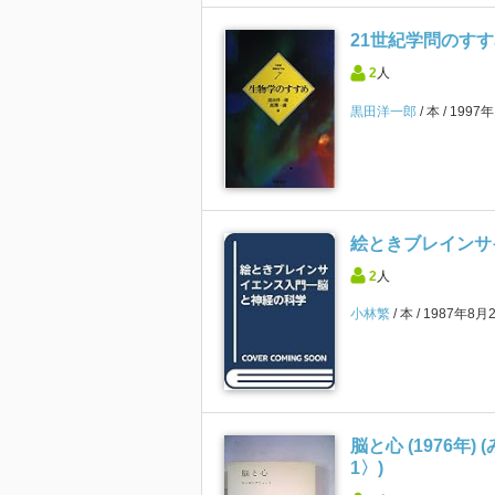
21世紀学問のすす
2
人
黒田洋一郎
本
1997
絵ときブレインサ
2
人
小林繁
本
1987年8月
脳と心 (1976年
1〉)