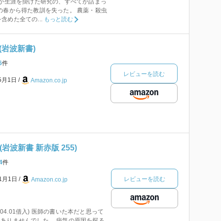
生が生涯を掛けた研究の、すべてが詰まっ
の春から得た教訓を失った。 農薬・殺虫
めた全ての...
もっと読む
(岩波新書)
6
件
レビューを読む
年5月1日
Amazon.co.jp
岩波新書 新赤版 255)
4
件
レビューを読む
年1月1日
Amazon.co.jp
2015.04.01借入) 医師の書いた本だと思って
ありませんでした。 病気の原因を探る