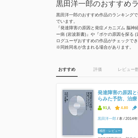
黒田洋一郎のおすすめ
黒田洋一郎のおすすめ作品のランキングで
でいます。
『発達障害の原因と発症メカニズム 脳神
ー病 (岩波新書)』や『ボケの原因を探る 
ログユーザおすすめの作品がチェックでき
※同姓同名が含まれる場合があります。
おすすめ
評価
レビュー
発達障害の原因と
らみた予防、治療
91
人
4.80
黒田洋一郎
本
2014
感想・レビュー