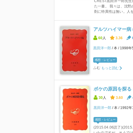
CREST黒田洋一郎先
た一書。 我々は、沈黙
剤に特異性は無い。人を含
アルツハイマー病 
60
人
3.36
黒田洋一郎
本
1998
感想・レビュー
ふむ
もっと読む
ボケの原因を探る (
30
人
3.60
黒田洋一郎
本
1992
感想・レビュー
(2015.04.06読了)(
いたのですが、そうでは