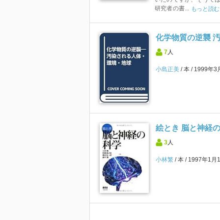
研究者の書...
もっと読む
化学物質の逆襲 
7
人
小島正美
本
1999年3
絵とき 脳と神経
3
人
小林繁
本
1997年1月