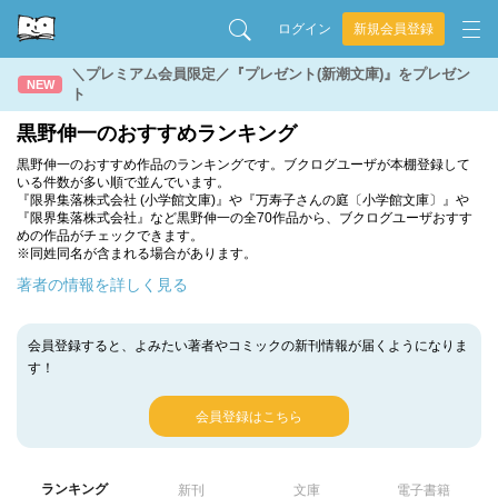
ログイン
新規会員登録
＼プレミアム会員限定／『プレゼント(新潮文庫)』をプレゼン
NEW
ト
黒野伸一のおすすめランキング
黒野伸一のおすすめ作品のランキングです。ブクログユーザが本棚登録して
いる件数が多い順で並んでいます。
『限界集落株式会社 (小学館文庫)』や『万寿子さんの庭〔小学館文庫〕』や
『限界集落株式会社』など黒野伸一の全70作品から、ブクログユーザおすす
めの作品がチェックできます。
※同姓同名が含まれる場合があります。
著者の情報を詳しく見る
会員登録すると、よみたい著者やコミックの新刊情報が届くようになりま
す！
会員登録はこちら
ランキング
新刊
文庫
電子書籍