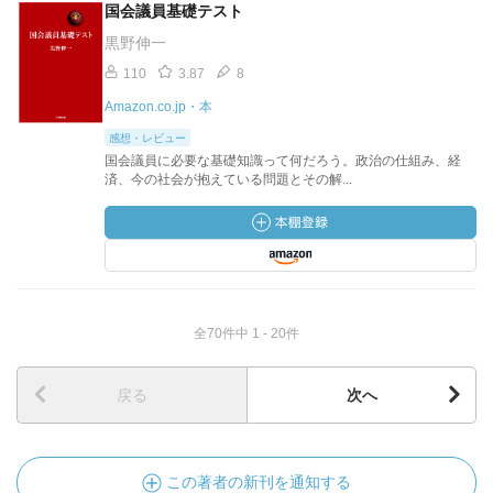
国会議員基礎テスト
黒野伸一
110
3.87
8
Amazon.co.jp・本
感想・レビュー
国会議員に必要な基礎知識って何だろう。政治の仕組み、経
済、今の社会が抱えている問題とその解...
全70件中 1 - 20件
戻る
次へ
この著者の新刊を通知する