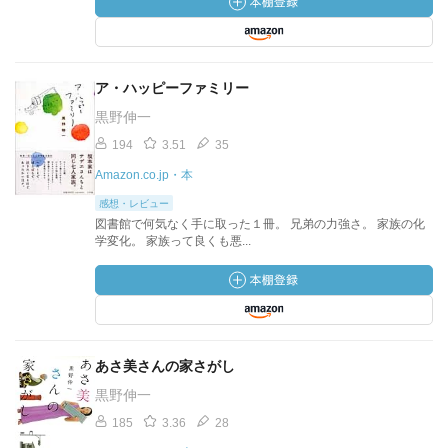
ア・ハッピーファミリー
黒野伸一
194
3.51
35
Amazon.co.jp・本
感想・レビュー
図書館で何気なく手に取った１冊。 兄弟の力強さ。 家族の化
学変化。 家族って良くも悪...
あさ美さんの家さがし
黒野伸一
185
3.36
28