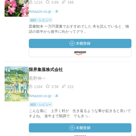
1210
3.69
166
Amazon.co.jp・本
感想・レビュー
図書館本 一万円選書でおすすめでした 本を読んでいると、物
語の前半から後半に向かってグラ...
限界集落株式会社
黒野伸一
1164
3.58
222
Amazon.co.jp・本
感想・レビュー
こんな風に 上手く村が 生き返るような事が起きると良いで
すよね。 途中まで順調で でもきっ...