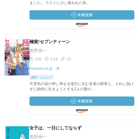
ました。 ラストに少し救われた気...
極貧!セブンティーン
黒野伸一
150
3.29
33
Amazon.co.jp・本
感想・レビュー
不景気の波が押し寄せる地方に住む若者の限界と、それに負け
ずに純粋に生きようとする2人の愛の...
女子は、一日にしてならず
黒野伸一