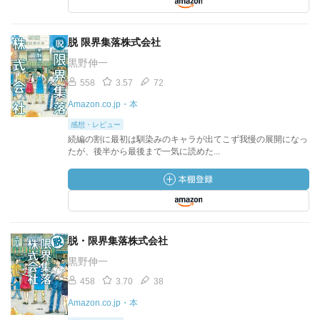
脱 限界集落株式会社
黒野伸一
558
3.57
72
Amazon.co.jp・本
感想・レビュー
続編の割に最初は馴染みのキャラが出てこず我慢の展開になっ
たが、後半から最後まで一気に読めた...
脱・限界集落株式会社
黒野伸一
458
3.70
38
Amazon.co.jp・本