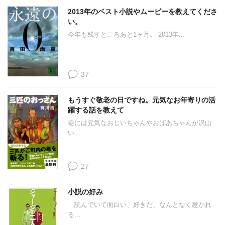
2013年のベスト小説やムービーを教えてくださ
い。
今年も残すところあと1ヶ月。 2013年...
37
もうすぐ敬老の日ですね。元気なお年寄りの活
躍する話を教えて
巷には元気なおじいちゃんやおばあちゃんが沢山
い...
27
小説の好み
読んでいて面白い、好きだ、なんとなく惹かれ
る...