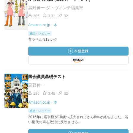
黒野伸一 ダ・ヴィンチ編集部
205
3.31
32
Amazon.co.jp・本
感想・レビュー
背ラベル:913.6-ク
国会議員基礎テスト
黒野伸一
196
3.48
32
Amazon.co.jp・本
感想・レビュー
2016年に選挙権が18歳へ拡大されてから8年が経ちました。若
い世代の声を政治に反映させる...