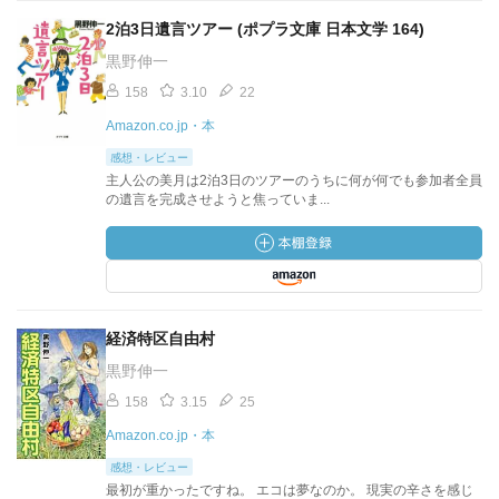
2泊3日遺言ツアー (ポプラ文庫 日本文学 164)
黒野伸一
158
3.10
22
Amazon.co.jp・本
感想・レビュー
主人公の美月は2泊3日のツアーのうちに何が何でも参加者全員
の遺言を完成させようと焦っていま...
経済特区自由村
黒野伸一
158
3.15
25
Amazon.co.jp・本
感想・レビュー
最初が重かったですね。 エコは夢なのか。 現実の辛さを感じ