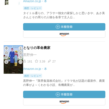
Amazon.co.jp・本
感想・レビュー
タイトル通りの、アラサー独女の家探しかと思いきや、あさ美
さんとその周りの人物を各章で主人公...
となりの革命農家
黒野伸一
181
3.39
27
Amazon.co.jp・本
感想・レビュー
黒野伸一『限界集落株式会社』ドラマ化が話題の最新作、農業
の事がよ～くわかる小説、有機農業が...