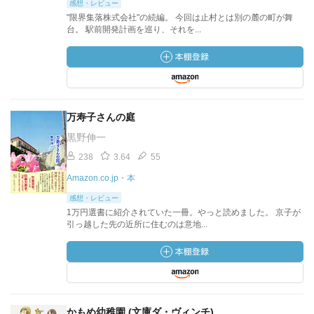
感想・レビュー
"限界集落株式会社"の続編。 今回は止村とは別の麓の町が舞
台。 駅前開発計画を巡り、それを...
万寿子さんの庭
黒野伸一
238
3.64
55
Amazon.co.jp・本
感想・レビュー
1万円選書に紹介されていた一冊。やっと読めました。 京子が
引っ越した先の近所に住むのは意地...
かもめ幼稚園 (文庫ダ・ヴィンチ)