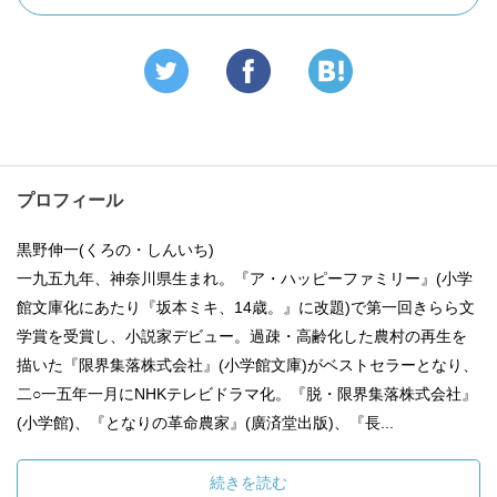
プロフィール
黒野伸一(くろの・しんいち)
一九五九年、神奈川県生まれ。『ア・ハッピーファミリー』(小学
館文庫化にあたり『坂本ミキ、14歳。』に改題)で第一回きらら文
学賞を受賞し、小説家デビュー。過疎・高齢化した農村の再生を
描いた『限界集落株式会社』(小学館文庫)がベストセラーとなり、
二○一五年一月にNHKテレビドラマ化。『脱・限界集落株式会社』
(小学館)、『となりの革命農家』(廣済堂出版)、『長...
続きを読む