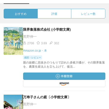
おすすめ
評価
レビュー数
限界集落株式会社 (小学館文庫)
黒野伸一
2708
3.69
302
Amazon.co.jp・本
感想・レビュー
親の故郷に息抜きのつもりで訪れた多岐川優が、その限界集落
を、農業生産法人を立ち上げて、復活...
万寿子さんの庭〔小学館文庫〕
黒野伸一