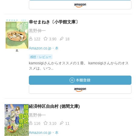
幸せまねき〔小学館文庫〕
黒野伸一
122
3.90
18
Amazon.co.jp・本
感想・レビュー
kamosigiさんからオススメの１冊。 kamosigiさんからのオス
スメは、いつ...
経済特区自由村 (徳間文庫)
黒野伸一
116
3.10
11
Amazon.co.jp・本