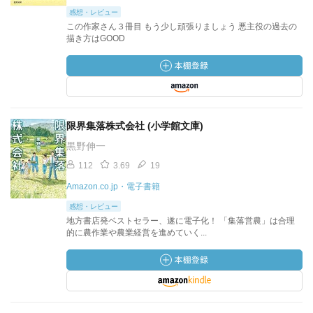
感想・レビュー
この作家さん３冊目 もう少し頑張りましょう 悪主役の過去の
描き方はGOOD
限界集落株式会社 (小学館文庫)
黒野伸一
112
3.69
19
Amazon.co.jp・電子書籍
感想・レビュー
地方書店発ベストセラー、遂に電子化！ 「集落営農」は合理
的に農作業や農業経営を進めていく...