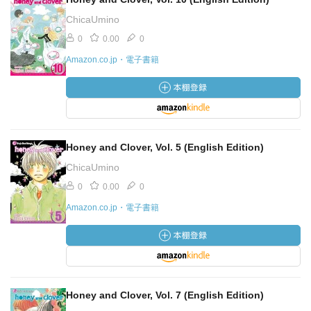
ChicaUmino
0
0.00
0
Amazon.co.jp・電子書籍
Honey and Clover, Vol. 5 (English Edition)
ChicaUmino
0
0.00
0
Amazon.co.jp・電子書籍
Honey and Clover, Vol. 7 (English Edition)