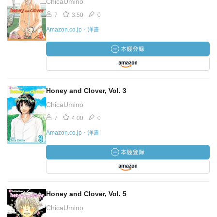
ChicaUmino
7
3.50
0
Amazon.co.jp・洋書
Honey and Clover, Vol. 3
ChicaUmino
7
4.00
0
Amazon.co.jp・洋書
Honey and Clover, Vol. 5
ChicaUmino