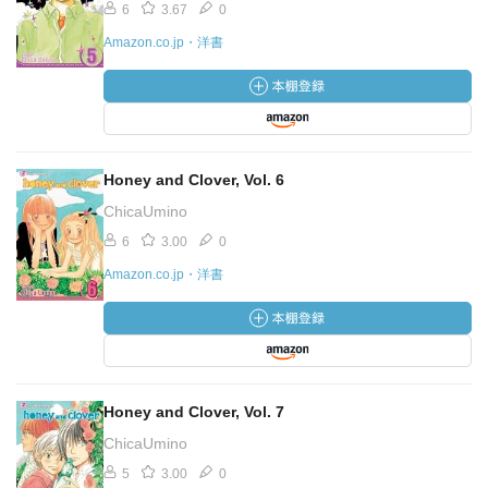
6
3.67
0
Amazon.co.jp・洋書
Honey and Clover, Vol. 6
ChicaUmino
6
3.00
0
Amazon.co.jp・洋書
Honey and Clover, Vol. 7
ChicaUmino
5
3.00
0