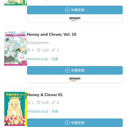
Honey and Clover, Vol. 10
ChicaUmino
4
4.00
0
Amazon.co.jp・洋書
Honey & Clover 01
1
0.00
0
Amazon.co.jp・洋書