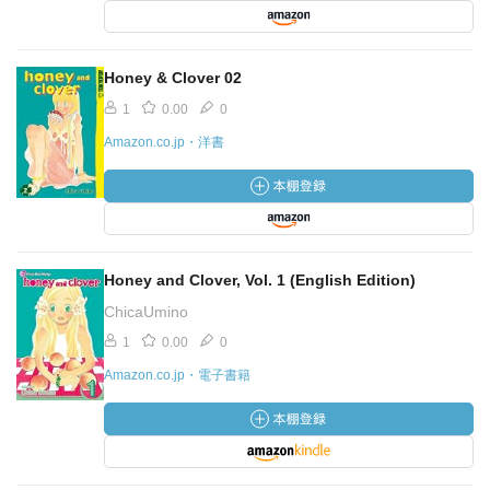
Honey & Clover 02
1
0.00
0
Amazon.co.jp・洋書
Honey and Clover, Vol. 1 (English Edition)
ChicaUmino
1
0.00
0
Amazon.co.jp・電子書籍