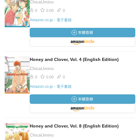
ChicaUmino
0
0.00
0
Amazon.co.jp・電子書籍
Honey and Clover, Vol. 4 (English Edition)
ChicaUmino
0
0.00
0
Amazon.co.jp・電子書籍
Honey and Clover, Vol. 8 (English Edition)
ChicaUmino