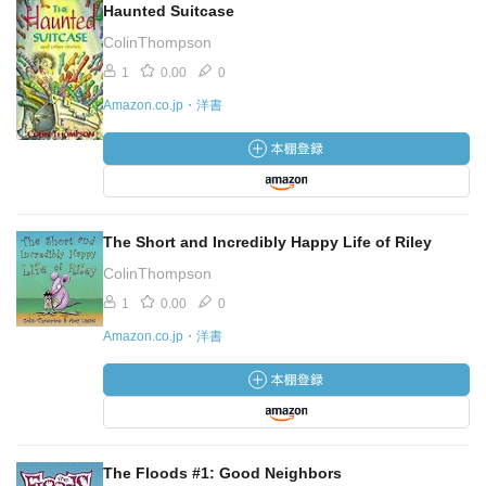
Haunted Suitcase
ColinThompson
1
0.00
0
Amazon.co.jp・洋書
The Short and Incredibly Happy Life of Riley
ColinThompson
1
0.00
0
Amazon.co.jp・洋書
The Floods #1: Good Neighbors