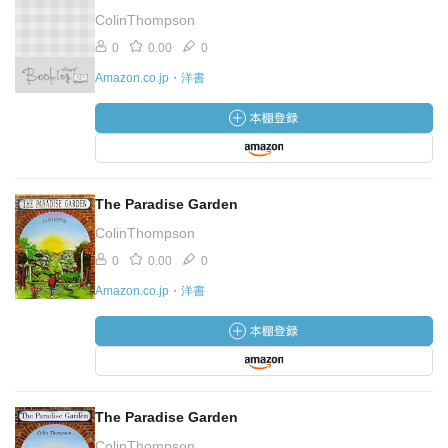
ColinThompson
0
0.00
0
Amazon.co.jp・洋書
The Paradise Garden
ColinThompson
0
0.00
0
Amazon.co.jp・洋書
The Paradise Garden
ColinThompson