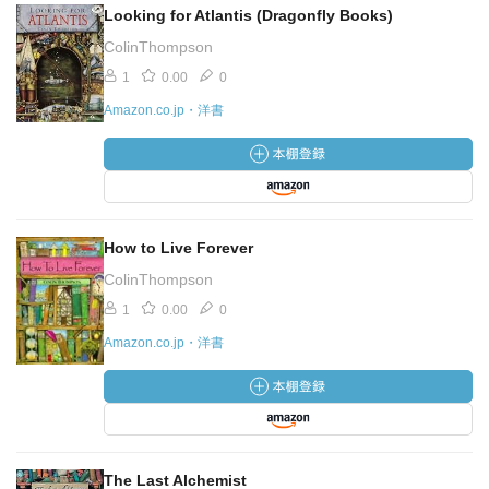
Looking for Atlantis (Dragonfly Books)
ColinThompson
1
0.00
0
Amazon.co.jp・洋書
How to Live Forever
ColinThompson
1
0.00
0
Amazon.co.jp・洋書
The Last Alchemist