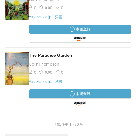
0
0.00
0
Amazon.co.jp・洋書
The Paradise Garden
ColinThompson
0
0.00
0
Amazon.co.jp・洋書
全91件中 1 - 20件