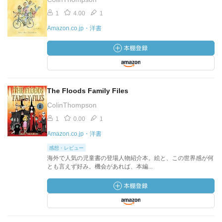
1
4.00
1
Amazon.co.jp・洋書
The Floods Family Files
ColinThompson
1
0.00
1
Amazon.co.jp・洋書
感想・レビュー
海外で人気の児童書の登場人物紹介本。絵と、この世界感が何
とも言えず好み。機会があれば、本編...