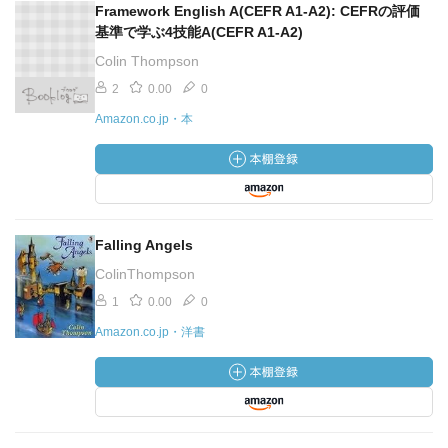
Framework English A(CEFR A1-A2): CEFRの評価
基準で学ぶ4技能A(CEFR A1-A2)
Colin Thompson
2
0.00
0
Amazon.co.jp・本
Falling Angels
ColinThompson
1
0.00
0
Amazon.co.jp・洋書