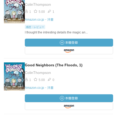
ColinThompson
1
5.00
1
Amazon.co.jp・洋書
感想・レビュー
I thought the intresting details the magic an...
Good Neighbors (The Floods, 1)
ColinThompson
1
5.00
0
Amazon.co.jp・洋書