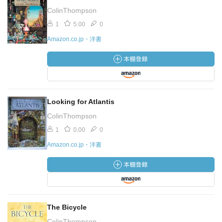
ColinThompson
1
5.00
0
Amazon.co.jp・洋書
Looking for Atlantis
ColinThompson
1
0.00
0
Amazon.co.jp・洋書
The Bicycle
ColinThompson