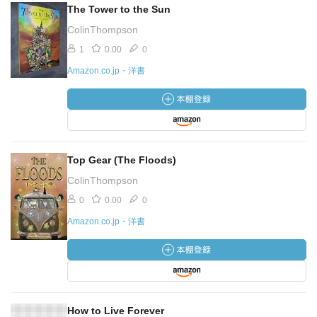
The Tower to the Sun
ColinThompson
1
0.00
0
Amazon.co.jp・洋書
Top Gear (The Floods)
ColinThompson
0
0.00
0
Amazon.co.jp・洋書
How to Live Forever