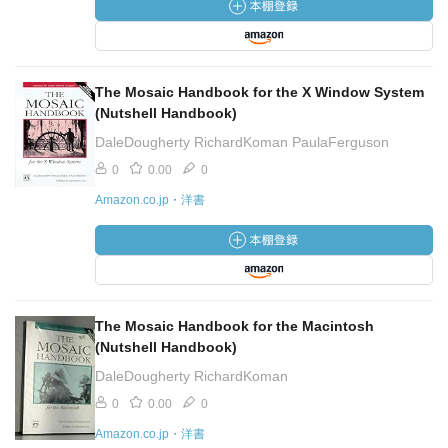
The Mosaic Handbook for the X Window System
(Nutshell Handbook)
DaleDougherty RichardKoman PaulaFerguson
0
0.00
0
Amazon.co.jp・洋書
The Mosaic Handbook for the Macintosh
(Nutshell Handbook)
DaleDougherty RichardKoman
0
0.00
0
Amazon.co.jp・洋書