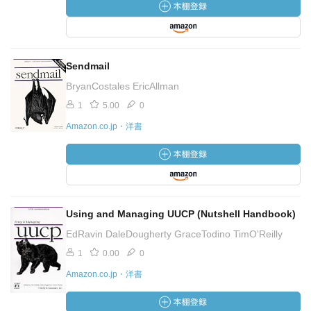
Sendmail
BryanCostales EricAllman
1
5.00
0
Amazon.co.jp・洋書
Using and Managing UUCP (Nutshell Handbook)
EdRavin DaleDougherty GraceTodino TimO'Reilly
1
0.00
0
Amazon.co.jp・洋書