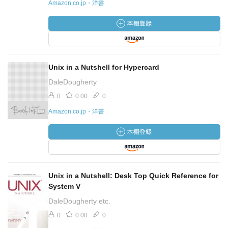
Amazon.co.jp・洋書
Unix in a Nutshell for Hypercard
DaleDougherty
0
0.00
0
Amazon.co.jp・洋書
Unix in a Nutshell: Desk Top Quick Reference for
System V
DaleDougherty etc.
0
0.00
0