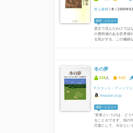
村上春樹
本
1999年9
感想・レビュー
原文で読んだわけでは
の透明感のある世界感
る気がする。この繊細
冬の夢
234
人
3.62
F.スコット・フィッツ
Amazon.co.jp
感想・レビュー
“若者というのは、ど
ることができず、頭の
尺度にして、今日という