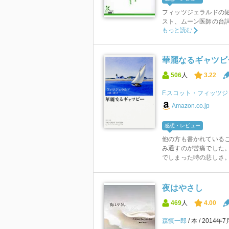
フィッツジェラルドの
スト、ムーン医師の台
もっと読む
華麗なるギャツビー
506
人
3.22
F.スコット・フィッツ
Amazon.co.jp
感想・レビュー
他の方も書かれている
み通すのが苦痛でした。
でしまった時の悲しさ。
夜はやさし
469
人
4.00
森慎一郎
本
2014年7