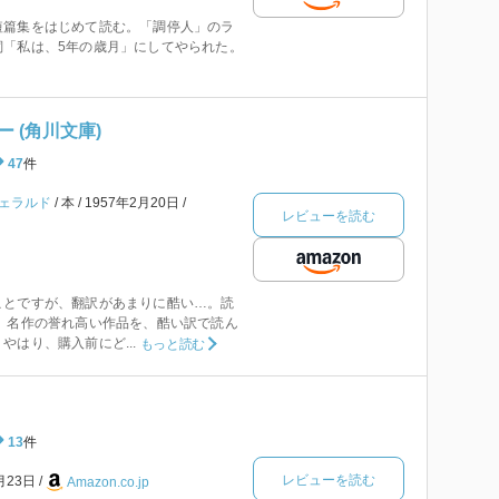
短篇集をはじめて読む。「調停人」のラ
詞「私は、5年の歳月」にしてやられた。
 (角川文庫)
47
件
ジェラルド
本
1957年2月20日
レビューを読む
ことですが、翻訳があまりに酷い…。読
 名作の誉れ高い作品を、酷い訳で読ん
やはり、購入前にど...
もっと読む
13
件
レビューを読む
月23日
Amazon.co.jp