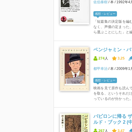
佐伯泰樹
本
1992年4
感想・レビュー
「短篇集の決定版を編
なく、声価の定まった
ら選ぶことにした」と編
ベンジャミン・バ
274
人
3.25
都甲幸治
本
2009年1
感想・レビュー
映画を見て原作も読ん
を取る、というそれだ
っているのが分かった。
バビロンに帰る 
ルド・ブック 2 (
267
人
3.47