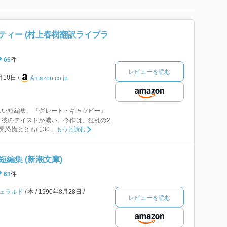
ティー (村上春樹翻訳ライブラ
65
件
レビューを読む
月10日
Amazon.co.jp
しい短編集。『グレート・ギャツビー』
り彼のテイストが濃い。今作は、狂乱の2
恐慌とともに30...
もっと読む
編集 (新潮文庫)
63
件
ジェラルド
本
1990年8月28日
レビューを読む