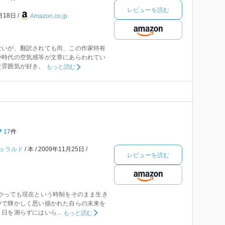
レビューを読む
月18日
Amazon.co.jp
ないが、翻訳されても尚、この作家特有
や時代の空気感等が文章にあらわれてい
な雰囲気が好き。
もっと読む
17
件
ジェラルド
本
2009年11月25日
レビューを読む
うやっても現在という時制をそのまま生き
中で輝かしく思い描かれた自らの未来を
日を測らずにはいら...
もっと読む