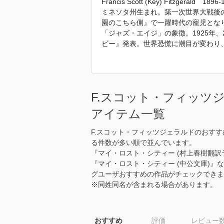
Francis Scott (Key) Fitzgerald 1896-
ミネソタ州生まれ。第一次世界大戦後
園のこちら側』で一躍時代の寵児となり
「ジャズ・エイジ」の象徴。1925年
ビー』発表。世界恐慌に潮目が変わり
綻。短篇執筆、ハリウッドのシナリオ
「2016年 『パット・ホビー物語』
F.スコット・フィッツ
アイテム一覧
F.スコット・フィッツジェラルドのおす
る件数が多い順で並んでいます。
『マイ・ロスト・シティー (村上春樹翻訳
『マイ・ロスト・シティー (中公文庫)』
グユーザおすすめの作品がチェックできま
※同姓同名が含まれる場合があります。
おすすめ
評価
レビュー