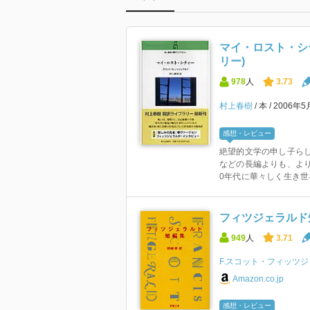
マイ・ロスト・シ
リー)
978
人
3.73
村上春樹
本
2006年5
感想・レビュー
絶望的文学の申し子ら
などの長編よりも、よ
0年代に華々しく生き世界
フィツジェラルド短
949
人
3.71
F.スコット・フィッツ
Amazon.co.jp
感想・レビュー