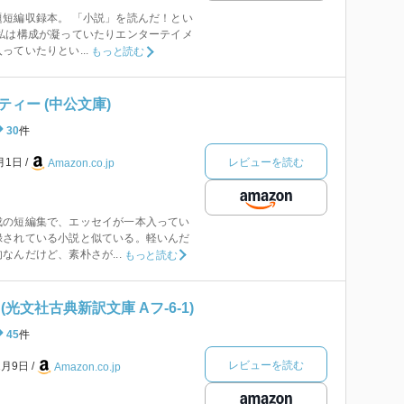
短編収録本。 「小説」を読んだ！とい
私は構成が凝っていたりエンターテイメ
ていたりとい...
もっと読む
ィー (中公文庫)
30
件
レビューを読む
1月1日
Amazon.co.jp
の短編集で、エッセイが一本入ってい
録されている小説と似ている。軽いんだ
なんだけど、素朴さが...
もっと読む
光文社古典新訳文庫 Aフ-6-1)
45
件
レビューを読む
2月9日
Amazon.co.jp