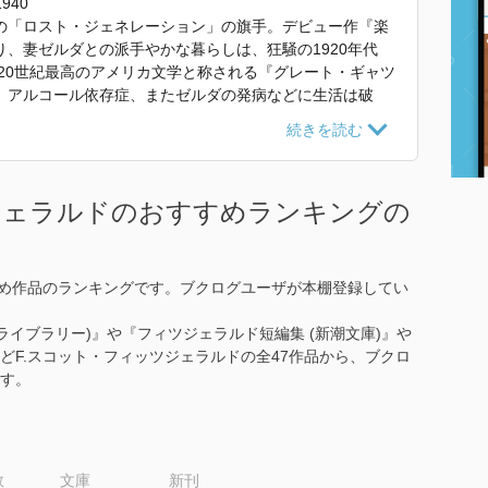
1940
の「ロスト・ジェネレーション」の旗手。デビュー作『楽
、妻ゼルダとの派手やかな暮らしは、狂騒の1920年代
、20世紀最高のアメリカ文学と称される『グレート・ギャツ
、アルコール依存症、またゼルダの発病などに生活は破
書きで糊口を凌ぐも、44歳心臓発作で急逝。
 で使われていた紹介文から引用しています。」
ジェラルドのおすすめランキングの
すめ作品のランキングです。ブクログユーザが本棚登録してい
ライブラリー)』や『フィツジェラルド短編集 (新潮文庫)』や
などF.スコット・フィッツジェラルドの全47作品から、ブクロ
す。
数
文庫
新刊