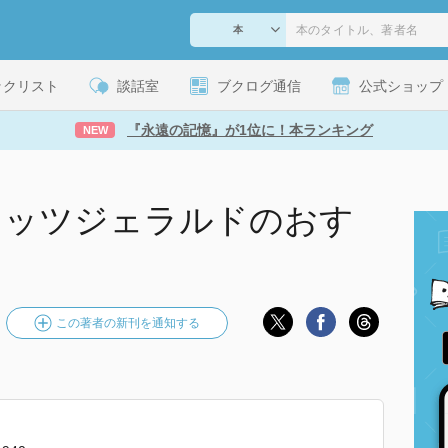
ックリスト
談話室
ブクログ通信
公式ショップ
『永遠の記憶』が1位に！本ランキング
NEW
ィッツジェラルドのおす
この著者の新刊を通知する