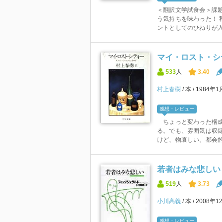
＜翻訳文学試食会＞課題
う気持ちを味わった！ 
ントとしてのひねりが入っ
マイ・ロスト・シテ
533
人
3.40
村上春樹
本
1984年
感想・レビュー
ちょっと変わった構成
る。でも、雰囲気は収
けど、物哀しい。都会的
若者はみな悲しい (
519
人
3.73
小川高義
本
2008年1
感想・レビュー