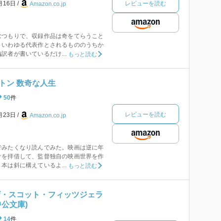
レビューを読む
月16日
Amazon.co.jp
むつもりで、収録作品は奇をてらうこと
、いわゆる代表作とされるもののうちか
訳者が書いているだけ...
もっと読む
トン 数奇な人生
50
件
レビューを読む
月23日
Amazon.co.jp
でみたくなり読んでみた。映画は逆に年
けを拝借して、監督独自の映画世界を作
本は斜に構えているよ...
もっと読む
ザ・スコット・フィッツジェラ
中公文庫)
14
件