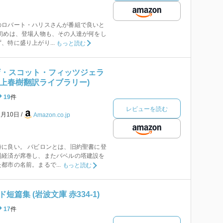
のロバート・ハリスさんが番組で良いと
初めは、登場人物も、その人達が何をし
、特に盛り上がり...
もっと読む
ザ・スコット・フィッツジェラ
村上春樹翻訳ライブラリー)
19
件
レビューを読む
1月10日
Amazon.co.jp
に良い。 バビロンとは、旧約聖書に登
場経済が席巻し、またバベルの塔建設を
都市の名前。まるで...
もっと読む
篇集 (岩波文庫 赤334-1)
17
件