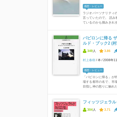
感想・レビュー
ラジオパーソナリティ
言っていたので。 読み
ているのかも掴みきれず
バビロンに帰る 
ルド・ブック2 (
349
人
3.86
村上春樹
本
2008年1
感想・レビュー
「バビロンに帰る」が特
場する都市の名で、市
目指し神の怒りに触れた
フィッツジェラルド短
304
人
3.71