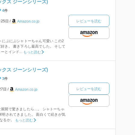
ミックス ジーンシリーズ)
4
件
レビューを読む
月25日
Amazon.co.jp
 にぶにぶシャトーちゃん可愛い この2
好き。 書き下ろし最高でした。 そして
とインド...
もっと読む
ミックス ジーンシリーズ)
3
件
レビューを読む
27日
Amazon.co.jp
展開で驚きましたら…。 シャトーちゃ
解明されてきました。 面白くて続きが気
なるか。
もっと読む