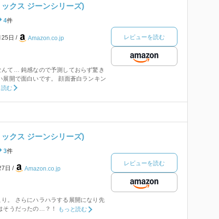
コミックス ジーンシリーズ)
4
件
レビューを読む
月25日
Amazon.co.jp
んて… 鈍感なので予測しておらず驚き
い展開で面白いです。 顔面蒼白ランキン
と読む
コミックス ジーンシリーズ)
3
件
レビューを読む
27日
Amazon.co.jp
り。 さらにハラハラする展開になり先
はそうだったの…？！
もっと読む