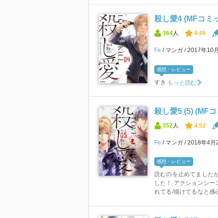
殺し愛4 (MFコ
364
人
4.46
Fe
マンガ
2017年10
感想・レビュー
すき
もっと読む
殺し愛5 (5) (
352
人
4.52
Fe
マンガ
2018年4月
感想・レビュー
読むのを止めてました
した！ アクションシー
れてる/描けてるなと感心