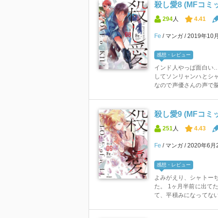
殺し愛8 (MFコ
294
人
4.41
Fe
マンガ
2019年10
感想・レビュー
インド人やっぱ面白い…
してソンリャンハとシャ
なので声優さんの声で脳
殺し愛9 (MFコ
251
人
4.43
Fe
マンガ
2020年6月
感想・レビュー
よみがえり、シャトーち
た。 1ヶ月半前に出て
て、平積みになってない