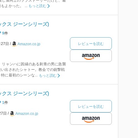
殺し屋同士のラブストーリーだけど、最
よかった。 ...
もっと読む
ミックス ジーンシリーズ)
9
件
レビューを読む
月27日
Amazon.co.jp
 リャンハに因縁のある刺青の男に急襲
救い出されたシャトー。教会での銃撃戦
特に最初のシーンな...
もっと読む
ミックス ジーンシリーズ)
1
件
レビューを読む
27日
Amazon.co.jp