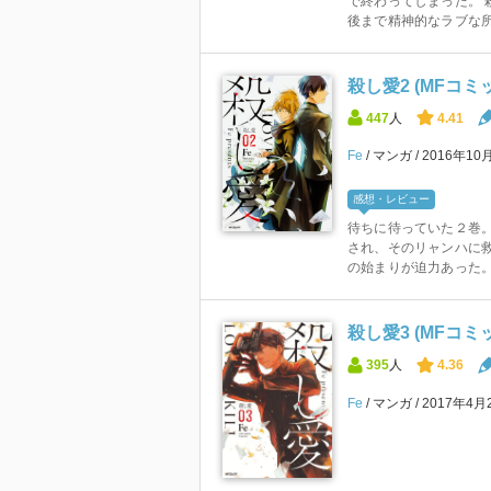
で終わってしまった。 
後まで精神的なラブな所も
殺し愛2 (MFコ
447
人
4.41
Fe
マンガ
2016年10
感想・レビュー
待ちに待っていた２巻。
され、そのリャンハに
の始まりが迫力あった。
殺し愛3 (MFコ
395
人
4.36
Fe
マンガ
2017年4月