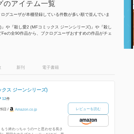
グのアイテム一覧
クログユーザが本棚登録している件数が多い順で並んでいま
)』や『殺し愛2 (MFコミックス ジーンシリーズ)』や『殺し
などFeの全90作品から、ブクログユーザおすすめの作品がチェ
数
新刊
電子書籍
ミックス ジーンシリーズ)
12
件
レビューを読む
26日
Amazon.co.jp
、もう終わっちゃうのーと思わせる長さ