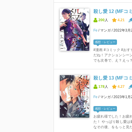
殺し愛 12 (MF
200
人
4.21
Fe
マンガ
2022年3月
感想・レビュー
#漫画 #コミック #お
だね！アクションシー
でも次巻で、え？えっ
殺し愛 13 (MF
178
人
4.27
Fe
マンガ
2023年1月
感想・レビュー
お疲れ様でした！お疲
た！ やっぱり殺し愛は
なその後、をもっと見