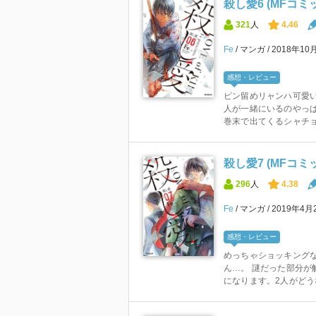
殺し愛6 (MFコ
321
人
4.46
Fe
マンガ
2018年10
感想・レビュー
ピン留めリャンハ可愛い
人が一緒にいるのやっぱ
巻末で出てくるシャチョー
殺し愛7 (MFコ
296
人
4.38
Fe
マンガ
2019年4月
感想・レビュー
めっちゃショッキングな
ん…。 謎だった部分が
になります。2人がどう