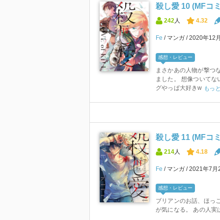
殺し愛 10 (MF
242
人
4.32
Fe
マンガ
2020年12
感想・レビュー
まさかあの人物が撃つな
ました。 想像ついてな
グやっぱ大好きw
もっ
殺し愛 11 (MF
214
人
4.18
Fe
マンガ
2021年7月
感想・レビュー
ブリアンのお話、ほっこ
が気になる。 あの人実