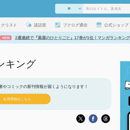
ックリスト
談話室
ブクログ通信
公式ショップ
2週連続で『薬屋のひとりごと』17巻が1位！マンガランキング
NEW
ンキング
者やコミックの新刊情報が届くようになります！
会員登録はこちら