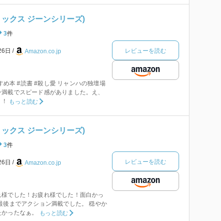
コミックス ジーンシリーズ)
3
件
レビューを読む
26日
Amazon.co.jp
すすめ本 #読書 #殺し愛 リャンハの独壇場
ン満載でスピード感がありました。え、
？！
もっと読む
コミックス ジーンシリーズ)
3
件
レビューを読む
26日
Amazon.co.jp
れ様でした！お疲れ様でした！面白かっ
最後までアクション満載でした。 穏やか
たかったなぁ。
もっと読む