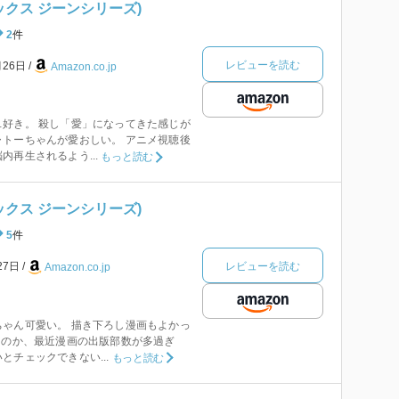
ミックス ジーンシリーズ)
2
件
レビューを読む
月26日
Amazon.co.jp
好き。 殺し「愛」になってきた感じが
トーちゃんが愛おしい。 アニメ視聴後
内再生されるよう...
もっと読む
ミックス ジーンシリーズ)
5
件
レビューを読む
27日
Amazon.co.jp
ゃん可愛い。 描き下ろし漫画もよかっ
たのか、最近漫画の出版部数が多過ぎ
とチェックできない...
もっと読む