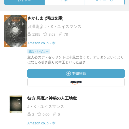
さかしま (河出文庫)
澁澤龍彦 J・K・ユイスマンス
1295
3.63
78
Amazon.co.jp・本
感想・レビュー
主人公のデ・ゼッサントは今風に言うと、デカダンというより
はむしろ引き蘢りの帝王といった趣き...
彼方 悪魔と神秘の人工地獄
J・K・ユイスマンス
2
0.00
0
Amazon.co.jp・本