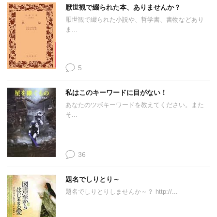
厭世観で綴られた本、ありませんか？
厭世観で綴られた小説や、哲学書、書物などあり
ま...
5
私はこのキーワードに目がない！
あなたのツボキーワードを教えてください。また
そ...
36
題名でしりとり～
題名でしりとりしませんか～？ http://...