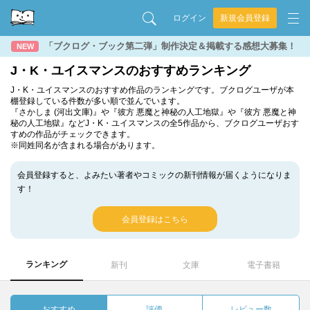
ログイン
新規会員登録
「ブクログ・ブック第二弾」制作決定＆掲載する感想大募集！
NEW
J・K・ユイスマンスのおすすめランキング
J・K・ユイスマンスのおすすめ作品のランキングです。ブクログユーザが本
棚登録している件数が多い順で並んでいます。
『さかしま (河出文庫)』や『彼方 悪魔と神秘の人工地獄』や『彼方 悪魔と神
秘の人工地獄』などJ・K・ユイスマンスの全5作品から、ブクログユーザおす
すめの作品がチェックできます。
※同姓同名が含まれる場合があります。
会員登録すると、よみたい著者やコミックの新刊情報が届くようになりま
す！
会員登録はこちら
ランキング
新刊
文庫
電子書籍
おすすめ
評価
レビュー数