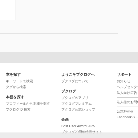
本を探す
ようこそブクログへ
サポート
キーワードで検索
ブクログについて
お知らせ
タグから検索
ヘルプセンタ
ブクログ
法人向け広告
本棚を探す
ブクログのアプリ
法人様のお問
プロフィールから本棚を探す
ブクログプレミアム
ブクログID 検索
ブクログ公式ショップ
公式Twitter
Facebookペ
企画
Best User Award 2025
ブクログ20周年特設サイト