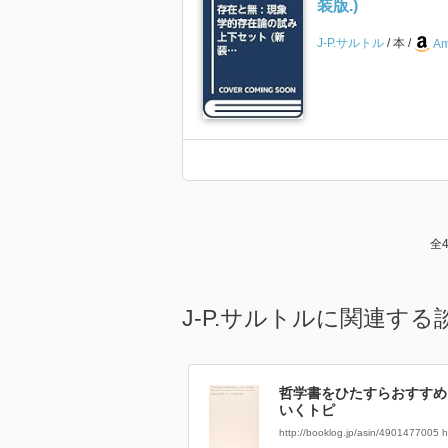
装版.)
J-P.サルトル
本
Am
全
J-P.サルトルに関連す
哲学書をひたすらおすすめ
いくトピ
http://booklog.jp/asin/4901477005 ht