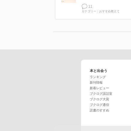
11
カテゴリー：おすすめ教えて
本と出会う
ランキング
新刊情報
新着レビュー
ブクログ談話室
ブクログ大賞
ブクログ通信
読書のすすめ