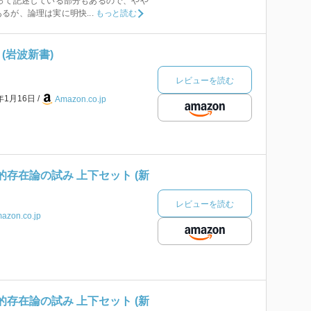
って記述している部分もあるので、やや
るが、論理は実に明快...
もっと読む
) (岩波新書)
レビューを読む
6年1月16日
Amazon.co.jp
学的存在論の試み 上下セット (新
レビューを読む
azon.co.jp
学的存在論の試み 上下セット (新