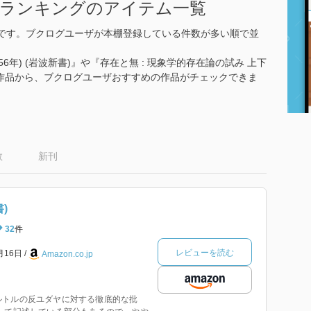
すめランキングのアイテム一覧
ングです。ブクログユーザが本棚登録している件数が多い順で並
56年) (岩波新書)』や『存在と無 : 現象学的存在論の試み 上下
の全4作品から、ブクログユーザおすすめの作品がチェックできま
数
新刊
)
32
件
レビューを読む
月16日
Amazon.co.jp
ルトルの反ユダヤに対する徹底的な批