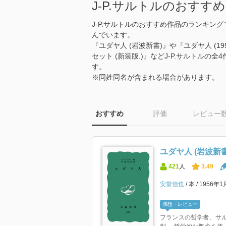
J-P.サルトルのおす
J-P.サルトルのおすすめ作品のランキ
んでいます。
『ユダヤ人 (岩波新書)』や『ユダヤ人 (19
セット (新装版.)』などJ-P.サルトル
す。
※同姓同名が含まれる場合があります。
おすすめ
評価
レビュー
ユダヤ人 (岩波新書
421
人
3.49
安堂信也
本
1956年1
感想・レビュー
フランスの哲学者、サ