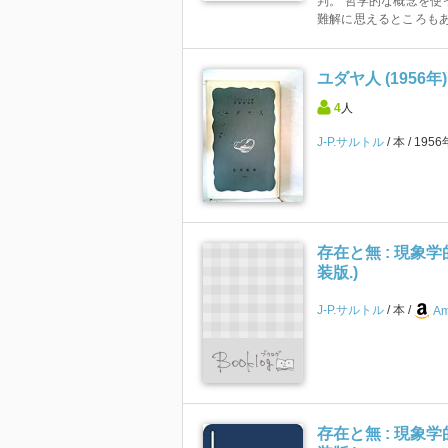
判。 哲学的な概念を使
難解に思えるところもあ
ユダヤ人 (1956年
4
人
J-P.サルトル
本
195
存在と無 : 現象
装版.)
J-P.サルトル
本
Am
存在と無 : 現象