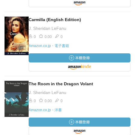
Carmilla (English Edition)
J. Sheridan LeFanu
0
0.00
0
Amazon.co.jp・電子書籍
The Room in the Dragon Volant
J. Sheridan LeFanu
0
0.00
0
Amazon.co.jp・洋書