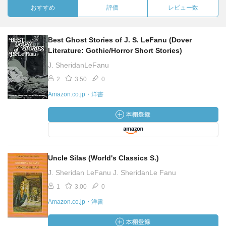
おすすめ
評価
レビュー数
Best Ghost Stories of J. S. LeFanu (Dover
Literature: Gothic/Horror Short Stories)
J. SheridanLeFanu
2
3.50
0
Amazon.co.jp・洋書
Uncle Silas (World's Classics S.)
J. Sheridan LeFanu J. SheridanLe Fanu
1
3.00
0
Amazon.co.jp・洋書