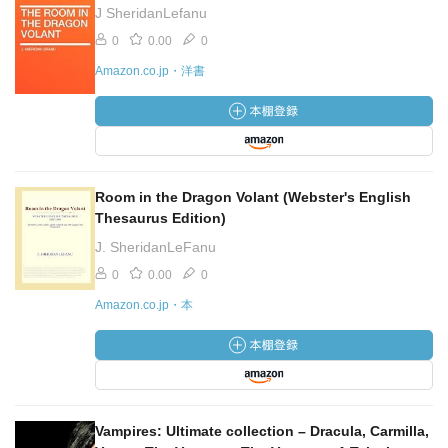
J SheridanLefanu
0
0.00
0
Amazon.co.jp・洋書
Room in the Dragon Volant (Webster's English
Thesaurus Edition)
J. SheridanLeFanu
0
0.00
0
Amazon.co.jp・本
Vampires: Ultimate collection – Dracula, Carmilla,