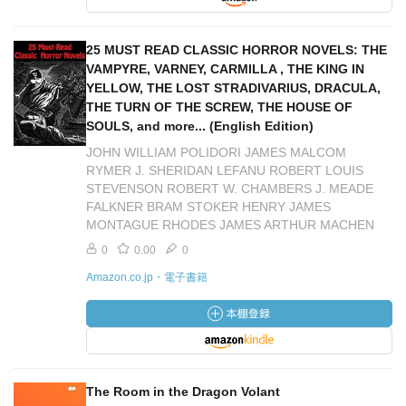
25 MUST READ CLASSIC HORROR NOVELS: THE
VAMPYRE, VARNEY, CARMILLA , THE KING IN
YELLOW, THE LOST STRADIVARIUS, DRACULA,
THE TURN OF THE SCREW, THE HOUSE OF
SOULS, and more... (English Edition)
JOHN WILLIAM POLIDORI JAMES MALCOM
RYMER J. SHERIDAN LEFANU ROBERT LOUIS
STEVENSON ROBERT W. CHAMBERS J. MEADE
FALKNER BRAM STOKER HENRY JAMES
MONTAGUE RHODES JAMES ARTHUR MACHEN
0
0.00
0
Amazon.co.jp・電子書籍
The Room in the Dragon Volant