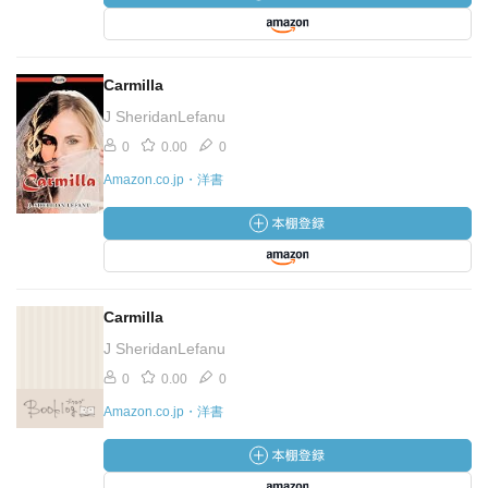
Carmilla
J SheridanLefanu
0
0.00
0
Amazon.co.jp・洋書
Carmilla
J SheridanLefanu
0
0.00
0
Amazon.co.jp・洋書