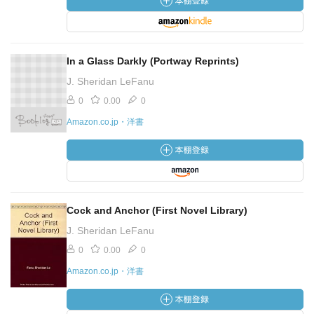
In a Glass Darkly (Portway Reprints)
J. Sheridan LeFanu
0
0.00
0
Amazon.co.jp・洋書
Cock and Anchor (First Novel Library)
J. Sheridan LeFanu
0
0.00
0
Amazon.co.jp・洋書