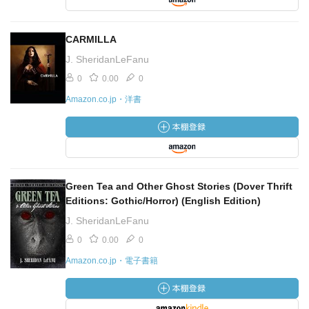
CARMILLA
J. SheridanLeFanu
0
0.00
0
Amazon.co.jp・洋書
Green Tea and Other Ghost Stories (Dover Thrift
Editions: Gothic/Horror) (English Edition)
J. SheridanLeFanu
0
0.00
0
Amazon.co.jp・電子書籍