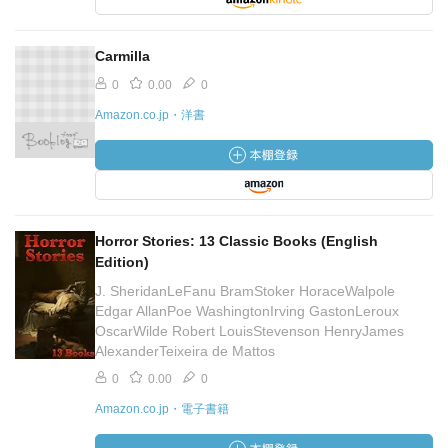
Carmilla
0
0.00
0
Amazon.co.jp・洋書
Horror Stories: 13 Classic Books (English
Edition)
J. SheridanLeFanu BramStoker HoraceWalpole
Edgar AllanPoe WashingtonIrving GastonLeroux
OscarWilde Robert LouisStevenson HenryJames
AlexanderTeixeira de Mattos
0
0.00
0
Amazon.co.jp・電子書籍