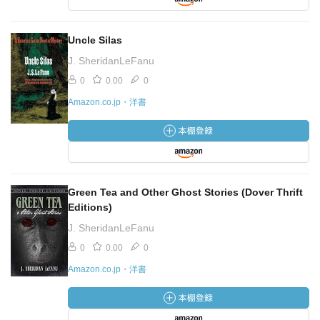
Uncle Silas
J. SheridanLeFanu
0
0.00
0
Amazon.co.jp・洋書
Green Tea and Other Ghost Stories (Dover Thrift
Editions)
J. SheridanLeFanu
0
0.00
0
Amazon.co.jp・洋書