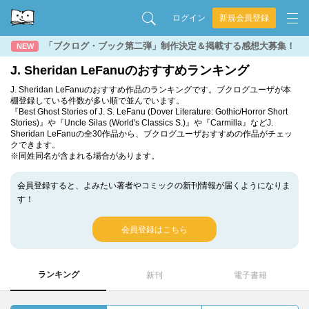
ログイン
新規会員登録
「ブクログ・ブック第二弾」制作決定＆掲載する感想大募集！
NEW
J. Sheridan LeFanuのおすすめランキング
J. Sheridan LeFanuのおすすめ作品のランキングです。ブクログユーザが本
棚登録している件数が多い順で並んでいます。
『Best Ghost Stories of J. S. LeFanu (Dover Literature: Gothic/Horror Short
Stories)』や『Uncle Silas (World's Classics S.)』や『Carmilla』などJ.
Sheridan LeFanuの全30作品から、ブクログユーザおすすめの作品がチェッ
クできます。
※同姓同名が含まれる場合があります。
会員登録すると、よみたい著者やコミックの新刊情報が届くようになりま
す！
会員登録はこちら
ランキング
新刊
電子書籍