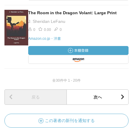
The Room in the Dragon Volant: Large Print
J. Sheridan LeFanu
0
0.00
0
Amazon.co.jp・洋書
全30件中 1 - 20件
戻る
次へ
この著者の新刊を通知する