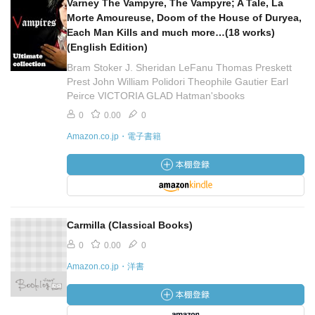
Varney The Vampyre, The Vampyre; A Tale, La
Morte Amoureuse, Doom of the House of Duryea,
Each Man Kills and much more…(18 works)
(English Edition)
Bram Stoker J. Sheridan LeFanu Thomas Preskett
Prest John William Polidori Theophile Gautier Earl
Peirce VICTORIA GLAD Hatman'sbooks
0
0.00
0
Amazon.co.jp・電子書籍
Carmilla (Classical Books)
0
0.00
0
Amazon.co.jp・洋書