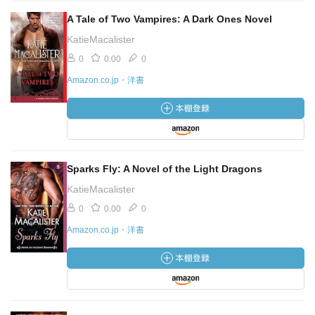
A Tale of Two Vampires: A Dark Ones Novel
KatieMacalister
0
0.00
0
Amazon.co.jp・洋書
Sparks Fly: A Novel of the Light Dragons
KatieMacalister
0
0.00
0
Amazon.co.jp・洋書