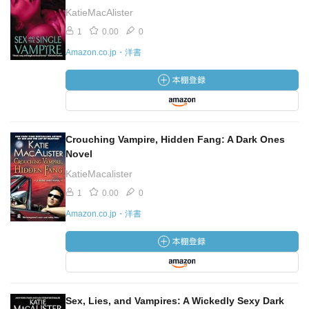
KatieMacAlister
1
0.00
0
Amazon.co.jp・洋書
Crouching Vampire, Hidden Fang: A Dark Ones
Novel
KatieMacalister
1
0.00
0
Amazon.co.jp・洋書
Sex, Lies, and Vampires: A Wickedly Sexy Dark