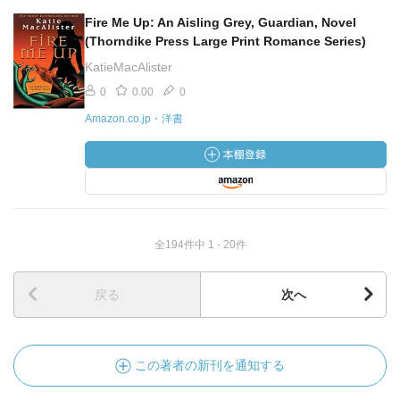
Fire Me Up: An Aisling Grey, Guardian, Novel
(Thorndike Press Large Print Romance Series)
KatieMacAlister
0
0.00
0
Amazon.co.jp・洋書
全194件中 1 - 20件
戻る
次へ
この著者の新刊を通知する