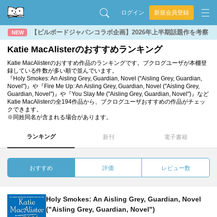
ログイン
新規会員登録
【ビルボードジャパンコラボ企画】2026年上半期話題作を考察
NEW
Katie MacAlisterのおすすめランキング
Katie MacAlisterのおすすめ作品のランキングです。ブクログユーザが本棚登
録している件数が多い順で並んでいます。
『Holy Smokes: An Aisling Grey, Guardian, Novel ("Aisling Grey, Guardian,
Novel")』や『Fire Me Up: An Aisling Grey, Guardian, Novel ("Aisling Grey,
Guardian, Novel")』や『You Slay Me ("Aisling Grey, Guardian, Novel")』など
Katie MacAlisterの全194作品から、ブクログユーザおすすめの作品がチェッ
クできます。
※同姓同名が含まれる場合があります。
ランキング
新刊
電子書籍
おすすめ
評価
レビュー数
Holy Smokes: An Aisling Grey, Guardian, Novel
("Aisling Grey, Guardian, Novel")