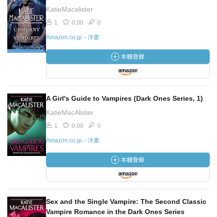
KatieMacalister
1
0.00
0
Amazon.co.jp・洋書
A Girl's Guide to Vampires (Dark Ones Series, 1)
KatieMacAlister
1
0.00
0
Amazon.co.jp・洋書
Sex and the Single Vampire: The Second Classic
Vampire Romance in the Dark Ones Series