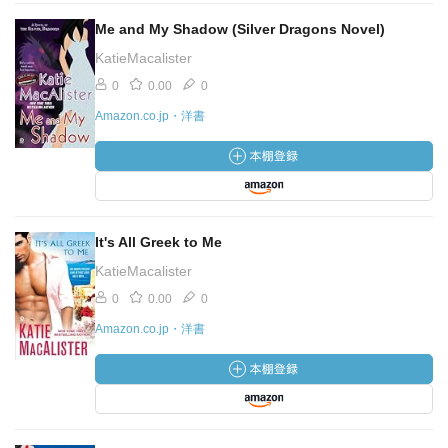
Me and My Shadow (Silver Dragons Novel)
KatieMacalister
0
0.00
0
Amazon.co.jp・洋書
It's All Greek to Me
KatieMacalister
0
0.00
0
Amazon.co.jp・洋書