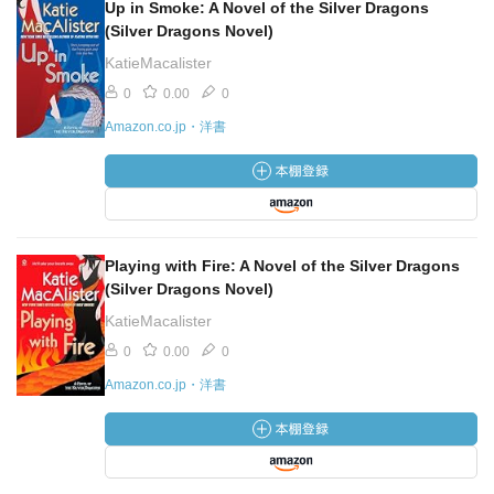
Up in Smoke: A Novel of the Silver Dragons
(Silver Dragons Novel)
KatieMacalister
0
0.00
0
Amazon.co.jp・洋書
Playing with Fire: A Novel of the Silver Dragons
(Silver Dragons Novel)
KatieMacalister
0
0.00
0
Amazon.co.jp・洋書