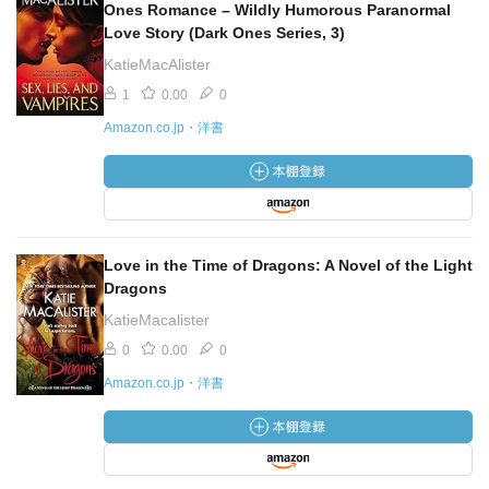
Ones Romance – Wildly Humorous Paranormal
Love Story (Dark Ones Series, 3)
KatieMacAlister
1
0.00
0
Amazon.co.jp・洋書
Love in the Time of Dragons: A Novel of the Light
Dragons
KatieMacalister
0
0.00
0
Amazon.co.jp・洋書