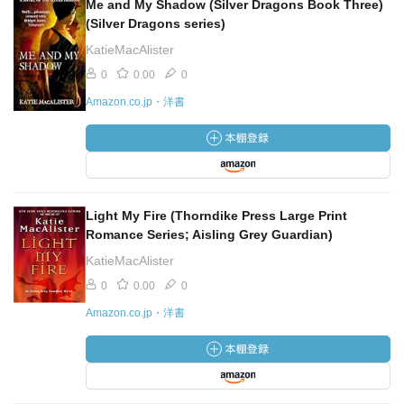
Me and My Shadow (Silver Dragons Book Three)
(Silver Dragons series)
KatieMacAlister
0
0.00
0
Amazon.co.jp・洋書
Light My Fire (Thorndike Press Large Print
Romance Series; Aisling Grey Guardian)
KatieMacAlister
0
0.00
0
Amazon.co.jp・洋書