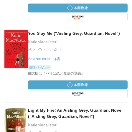
You Slay Me ("Aisling Grey, Guardian, Novel")
KatieMacalister
2
5.00
1
Amazon.co.jp・洋書
感想・レビュー
翻訳版は『パリは恋と魔法の誘惑』
Light My Fire: An Aisling Grey, Guardian, Novel
("Aisling Grey, Guardian, Novel")
KatieMacalister