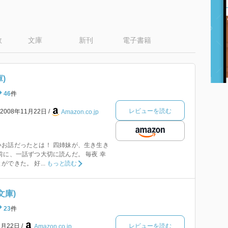
数
文庫
新刊
電子書籍
)
46
件
レビューを読む
2008年11月22日
Amazon.co.jp
お話だったとは！ 四姉妹が、生き生き
前に、一話ずつ大切に読んだ。 毎夜 幸
できた。 好...
もっと読む
文庫)
23
件
レビューを読む
1月22日
Amazon.co.jp