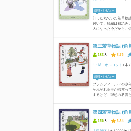
感想・レビュー
知った気でいた若草物
付いて、続編は初読み。
人になった今だから、余
第三若草物語 (角
183
人
3.76
L・M・オルコット
本
感想・レビュー
プラムフィールドの少
それぞれ個性が際立って
するけど、理想の教育と
第四若草物語 (角
156
人
3.84
吉田勝江
本
2008年1