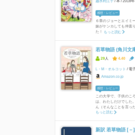
越水利江子
本
2018
感想・レビュー
６章のジョーとエイミ
妹がケンカしても仲直
た！
もっと読む
若草物語 (角川文庫
29
人
4.40
L・M・オルコット
電
Amazon.co.jp
感想・レビュー
この大学で、子供のこ
は、わたしだけでした
ん（そんなことを言った
もっと読む
新訳 若草物語 [－]