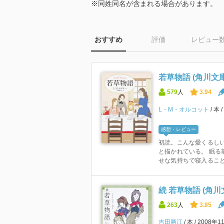
※同姓同名が含まれる場合があります。
おすすめ
評価
レビュー
若草物語 (角川文庫
579
人
3.94
L・M・オルコット
本
感想・レビュー
初読。こんな愛くるしい
と描かれている。 眠る
せな気持ちで寝入ることが
続 若草物語 (角川
263
人
3.85
吉田勝江
本
2008年1