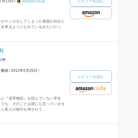
レビューを読む
年7月13日
Amazon.co.jp
ーがケンカをしてしまった場面が自分と
り出来るようになれているみたいだっ
)
2
件
子書籍
2012年5月25日
レビューを読む
ろに『若草物語』を読んでいない学生
。でも、そのことは誰にも言っていませ
ら変人の烙印を押されて...