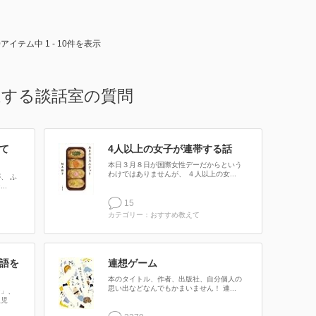
0アイテム中 1 - 10件を表示
連する談話室の質問
て
4人以上の女子が連帯する話
本日３月８日が国際女性デーだからという
わけではありませんが、 ４人以上の女...
、 ふ
..
15
カテゴリー：おすすめ教えて
語を
連想ゲーム
本のタイトル、作者、出版社、自分個人の
思い出などなんでもかまいません！ 連...
ン」、
孤児