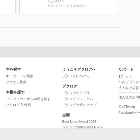
3379
カテゴリー：おすすめ教えて
本を探す
ようこそブクログへ
サポート
キーワードで検索
ブクログについて
お知らせ
タグから検索
ヘルプセンタ
ブクログ
法人向け広告
本棚を探す
ブクログのアプリ
法人様のお問
プロフィールから本棚を探す
ブクログプレミアム
ブクログID 検索
ブクログ公式ショップ
公式Twitter
Facebookペ
企画
Best User Award 2025
ブクログ20周年特設サイト