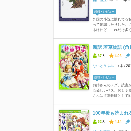
感想・レビュー
外国の小説に慣れてる
って確認したりした。 
るけれど、これだけ多くの
新訳 若草物語 (
87
人
4.08
ないとうふみこ
本
2
感想・レビュー
お姉さんのメグ、読書
心優しいベス、おしゃ
さんは従軍牧師として戦
100年後も読まれる
62
人
4.14