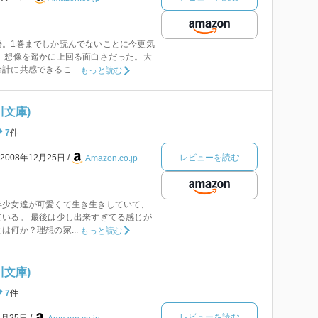
語。1巻までしか読んでないことに今更気
 想像を遥かに上回る面白さだった。大
計に共感できるこ...
もっと読む
川文庫)
7
件
レビューを読む
2008年12月25日
Amazon.co.jp
年少女達が可愛くて生き生きしていて、
いる。 最後は少し出来すぎてる感じが
は何か？理想の家...
もっと読む
川文庫)
7
件
レビューを読む
2月25日