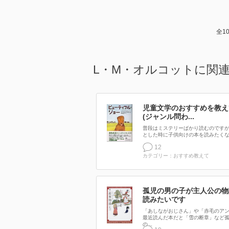
全1
L・M・オルコットに関
児童文学のおすすめを教え
(ジャンル問わ...
普段はミステリーばかり読むのですが
とした時に子供向けの本を読みたくな.
12
カテゴリー：おすすめ教えて
孤児の男の子が主人公の物
読みたいです
「あしながおじさん」や「赤毛のア
最近読んだ本だと「雪の断章」など
の...