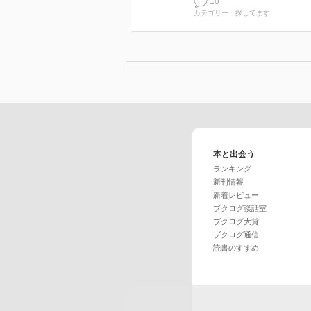
10
カテゴリー：探してます
本と出会う
ランキング
新刊情報
新着レビュー
ブクログ談話室
ブクログ大賞
ブクログ通信
読書のすすめ