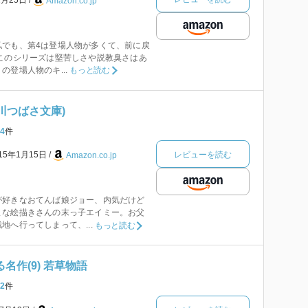
Amazon.co.jp
私でも、第4は登場人物が多くて、前に戻
このシリーズは堅苦しさや説教臭さはあ
登場人物のキ...
もっと読む
角川つばさ文庫)
4
件
レビューを読む
015年1月15日
Amazon.co.jp
が好きなおてんば娘ジョー、内気だけど
まな絵描きさんの末っ子エイミー。お父
地へ行ってしまって、...
もっと読む
名作(9) 若草物語
2
件