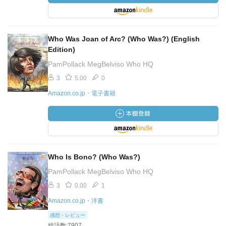
Who Was Joan of Arc? (Who Was?) (English
Edition)
PamPollack MegBelviso Who HQ
3
5.00
0
Amazon.co.jp・電子書籍
Who Is Bono? (Who Was?)
PamPollack MegBelviso Who HQ
3
0.00
1
Amazon.co.jp・洋書
感想・レビュー
総語数:7907