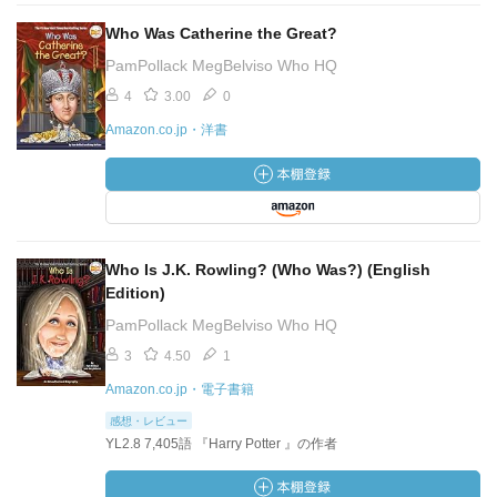
Who Was Catherine the Great?
PamPollack MegBelviso Who HQ
4
3.00
0
Amazon.co.jp・洋書
Who Is J.K. Rowling? (Who Was?) (English
Edition)
PamPollack MegBelviso Who HQ
3
4.50
1
Amazon.co.jp・電子書籍
感想・レビュー
YL2.8 7,405語 『Harry Potter 』の作者