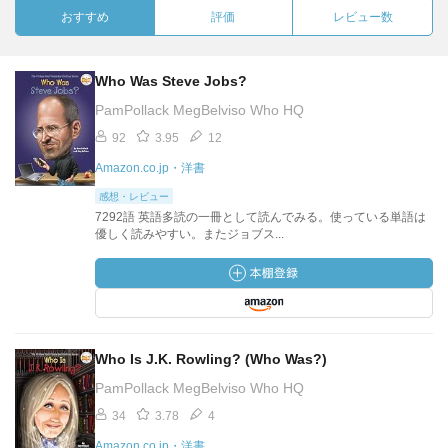
おすすめ
評価
レビュー数
Who Was Steve Jobs?
PamPollack MegBelviso Who HQ
92
3.95
12
Amazon.co.jp・洋書
感想・レビュー
7292語 英語多読の一冊として読んでみる。使っている単語は
優しく読みやすい。またジョブス...
Who Is J.K. Rowling? (Who Was?)
PamPollack MegBelviso Who HQ
34
3.78
4
Amazon.co.jp・洋書