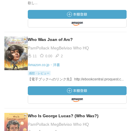
欲し...
Who Was Joan of Arc?
PamPollack MegBelviso Who HQ
11
0.00
2
Amazon.co.jp・洋書
感想・レビュー
【電子ブックへのリンク先】 http://ebookcentral.proquest.c...
Who Is George Lucas? (Who Was?)
PamPollack MegBelviso Who HQ