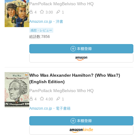
PamPollack MegBelviso Who HQ
4
3.00
1
Amazon.co.jp・洋書
感想・レビュー
総語数:7856
Who Was Alexander Hamilton? (Who Was?)
(English Edition)
PamPollack MegBelviso Who HQ
4
4.00
1
Amazon.co.jp・電子書籍