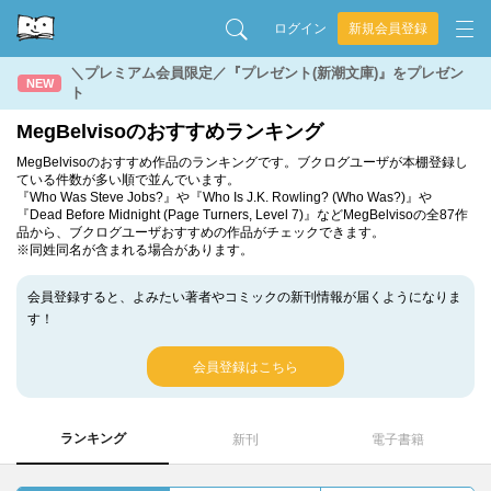
ログイン
新規会員登録
＼プレミアム会員限定／『プレゼント(新潮文庫)』をプレゼン
NEW
ト
MegBelvisoのおすすめランキング
MegBelvisoのおすすめ作品のランキングです。ブクログユーザが本棚登録し
ている件数が多い順で並んでいます。
『Who Was Steve Jobs?』や『Who Is J.K. Rowling? (Who Was?)』や
『Dead Before Midnight (Page Turners, Level 7)』などMegBelvisoの全87作
品から、ブクログユーザおすすめの作品がチェックできます。
※同姓同名が含まれる場合があります。
会員登録すると、よみたい著者やコミックの新刊情報が届くようになりま
す！
会員登録はこちら
ランキング
新刊
電子書籍