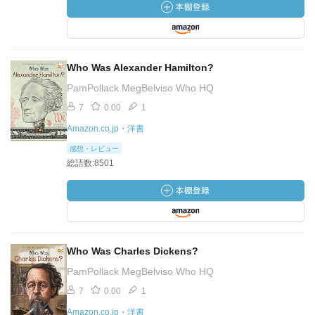
Who Was Alexander Hamilton?
PamPollack MegBelviso Who HQ
7
0.00
1
Amazon.co.jp・洋書
感想・レビュー
総語数:8501
Who Was Charles Dickens?
PamPollack MegBelviso Who HQ
7
0.00
1
Amazon.co.jp・洋書