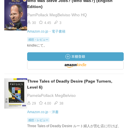
Who Was Steve Jobs? (Who Was?) (English
Edition)
PamPollack MegBelviso Who HQ
30
4.45
3
Amazon.co.jp・電子書籍
感想・レビュー
kindleにて。
Three Tales of Deadly Desire (Page Turners,
Level 6)
PamelaPollack MegBelviso
29
4.00
38
Amazon.co.jp・洋書
感想・レビュー
Three Tales of Deadly Desire ルート婦人が営む店に行けば、