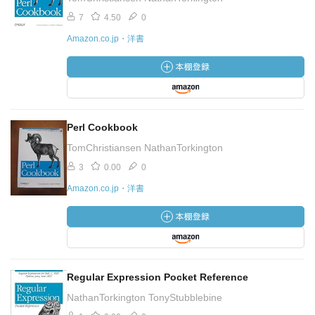
7
4.50
0
Amazon.co.jp・洋書
Perl Cookbook
TomChristiansen NathanTorkington
3
0.00
0
Amazon.co.jp・洋書
Regular Expression Pocket Reference
NathanTorkington TonyStubblebine