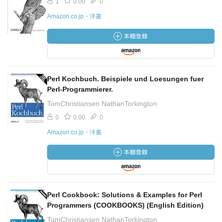
1
0.00
0
Amazon.co.jp・洋書
Perl Kochbuch. Beispiele und Loesungen fuer
Perl-Programmierer.
TomChristiansen NathanTorkington
0
0.00
0
Amazon.co.jp・洋書
Perl Cookbook: Solutions & Examples for Perl
Programmers (COOKBOOKS) (English Edition)
TomChristiansen NathanTorkington