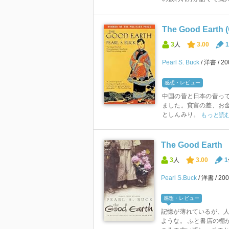
The Good Earth 
3
人
3.00
1
Pearl S. Buck
洋書
2
感想・レビュー
中国の昔と日本の昔っ
ました。貧富の差、お
としんみり。
もっと読
The Good Earth
3
人
3.00
1
Pearl S.Buck
洋書
20
感想・レビュー
記憶が薄れているが、
ような。 ふと書店の棚