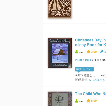
Christmas Day in
oliday Book for 
1
人
3.00
1
Pearl S.Buck
洋書
20
感想・レビュー
★府内蔵書なし ●YL3.
版)準特撰
もっと読む
The Child Who N
1
人
5.00