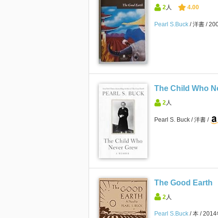
2
人
4.00
Pearl S.Buck
洋書
20
The Child Who N
2
人
Pearl S. Buck
洋書
The Good Earth
2
人
Pearl S.Buck
本
201