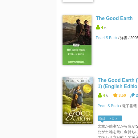
The Good Earth
4
人
Pearl S.Buck
洋書
20
The Good Earth (
1) (English Editio
4
人
3.50
2
Pearl S.Buck
電子書籍
感想・レビュー
文章が簡潔ながら豊か
公が土地を元に金持ち
の扱われ方が酷くて滅入