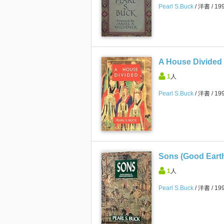
Pearl S.Buck
洋書
19
A House Divided (
1
人
Pearl S.Buck
洋書
19
Sons (Good Earth
1
人
Pearl S.Buck
洋書
19