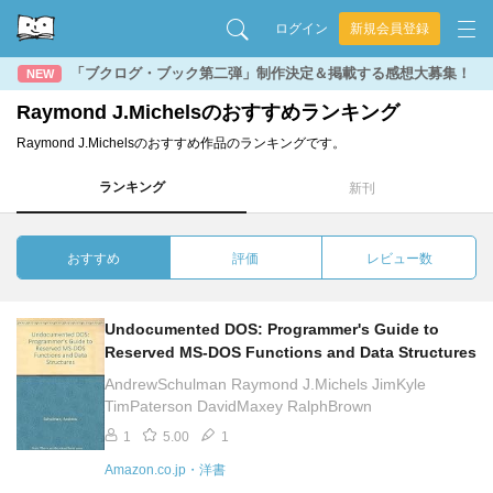
ログイン
新規会員登録
「ブクログ・ブック第二弾」制作決定＆掲載する感想大募集！
NEW
Raymond J.Michelsのおすすめランキング
Raymond J.Michelsのおすすめ作品のランキングです。
ランキング
新刊
おすすめ
評価
レビュー数
Undocumented DOS: Programmer's Guide to
Reserved MS-DOS Functions and Data Structures
AndrewSchulman Raymond J.Michels JimKyle
TimPaterson DavidMaxey RalphBrown
1
5.00
1
Amazon.co.jp・洋書