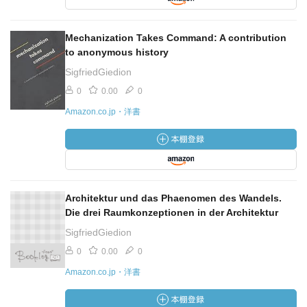
Mechanization Takes Command: A contribution
to anonymous history
SigfriedGiedion
0
0.00
0
Amazon.co.jp・洋書
Architektur und das Phaenomen des Wandels.
Die drei Raumkonzeptionen in der Architektur
SigfriedGiedion
0
0.00
0
Amazon.co.jp・洋書