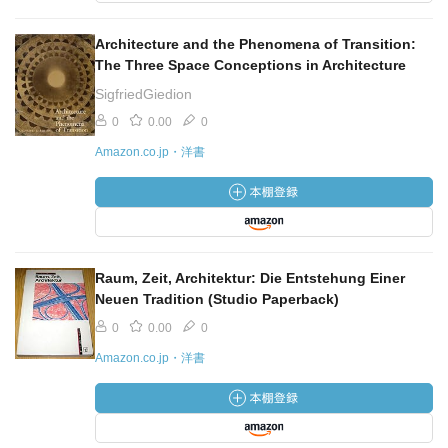
Architecture and the Phenomena of Transition:
The Three Space Conceptions in Architecture
SigfriedGiedion
0
0.00
0
Amazon.co.jp・洋書
Raum, Zeit, Architektur: Die Entstehung Einer
Neuen Tradition (Studio Paperback)
0
0.00
0
Amazon.co.jp・洋書