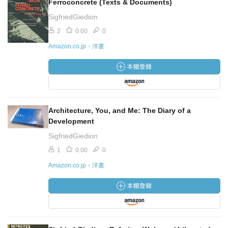
Ferroconcrete (Texts & Documents)
SigfriedGiedion
2
0.00
0
Amazon.co.jp・洋書
Architecture, You, and Me: The Diary of a
Development
SigfriedGiedion
1
0.00
0
Amazon.co.jp・洋書