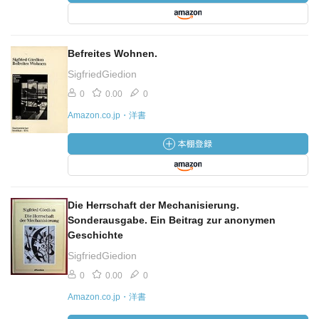
Befreites Wohnen.
SigfriedGiedion
0
0.00
0
Amazon.co.jp・洋書
Die Herrschaft der Mechanisierung.
Sonderausgabe. Ein Beitrag zur anonymen
Geschichte
SigfriedGiedion
0
0.00
0
Amazon.co.jp・洋書