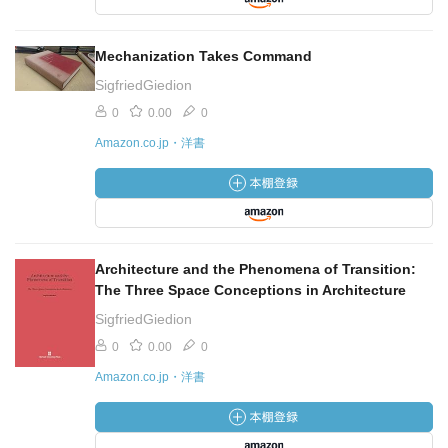
Mechanization Takes Command
SigfriedGiedion
0
0.00
0
Amazon.co.jp・洋書
Architecture and the Phenomena of Transition:
The Three Space Conceptions in Architecture
SigfriedGiedion
0
0.00
0
Amazon.co.jp・洋書