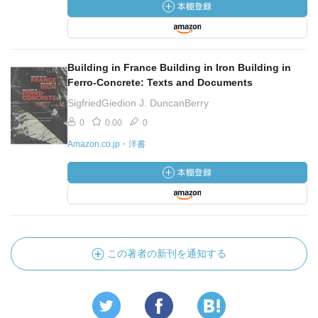
Building in France Building in Iron Building in
Ferro-Concrete: Texts and Documents
SigfriedGiedion J. DuncanBerry
0
0.00
0
Amazon.co.jp・洋書
この著者の新刊を通知する