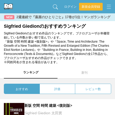
ログイン
新規会員登録
2週連続で『薬屋のひとりごと』17巻が1位！マンガランキング
NEW
Sigfried Giedionのおすすめランキング
Sigfried Giedionのおすすめ作品のランキングです。ブクログユーザが本棚登
録している件数が多い順で並んでいます。
『新版 空間 時間 建築 <復刻版>』や『Space, Time and Architecture: The
Growth of a New Tradition, Fifth Revised and Enlarged Edition (The Charles
Eliot Norton Lectures)』や『Building in France, Building in Iron, Building in
Ferroconcrete (Texts & Documents)』などSigfried Giedionの全17作品から、
ブクログユーザおすすめの作品がチェックできます。
※同姓同名が含まれる場合があります。
ランキング
新刊
おすすめ
評価
レビュー数
新版 空間 時間 建築 <復刻版>
Sigfried Giedion 太田實