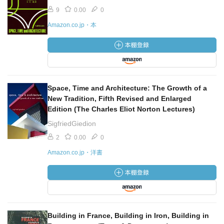
9
0.00
0
Amazon.co.jp・本
Space, Time and Architecture: The Growth of a
New Tradition, Fifth Revised and Enlarged
Edition (The Charles Eliot Norton Lectures)
SigfriedGiedion
2
0.00
0
Amazon.co.jp・洋書
Building in France, Building in Iron, Building in