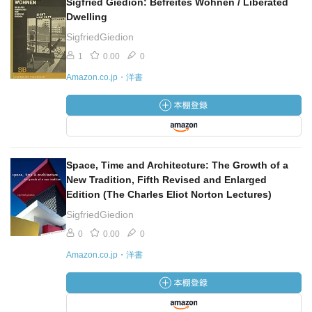
Sigfried Giedion: Befreites Wohnen / Liberated
Dwelling
SigfriedGiedion
1
0.00
0
Amazon.co.jp・洋書
Space, Time and Architecture: The Growth of a
New Tradition, Fifth Revised and Enlarged
Edition (The Charles Eliot Norton Lectures)
SigfriedGiedion
0
0.00
0
Amazon.co.jp・洋書