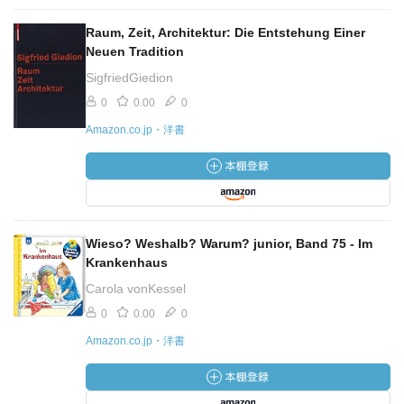
Raum, Zeit, Architektur: Die Entstehung Einer
Neuen Tradition
SigfriedGiedion
0
0.00
0
Amazon.co.jp・洋書
Wieso? Weshalb? Warum? junior, Band 75 - Im
Krankenhaus
Carola vonKessel
0
0.00
0
Amazon.co.jp・洋書