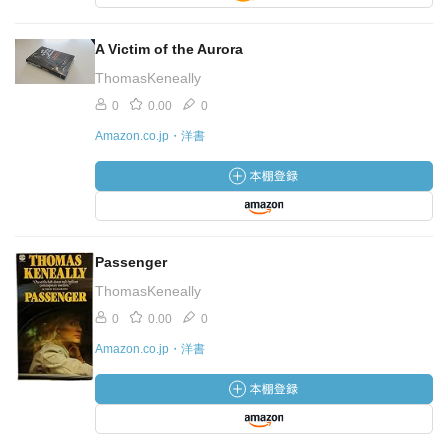
A Victim of the Aurora
ThomasKeneally
0
0.00
0
Amazon.co.jp・洋書
Passenger
ThomasKeneally
0
0.00
0
Amazon.co.jp・洋書