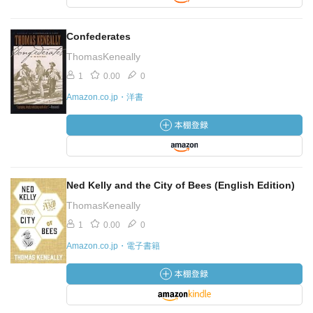
Confederates
ThomasKeneally
1
0.00
0
Amazon.co.jp・洋書
Ned Kelly and the City of Bees (English Edition)
ThomasKeneally
1
0.00
0
Amazon.co.jp・電子書籍