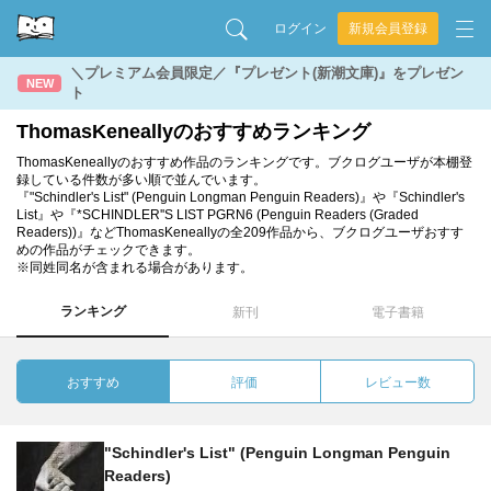
ログイン
新規会員登録
＼プレミアム会員限定／『プレゼント(新潮文庫)』をプレゼン
NEW
ト
ThomasKeneallyのおすすめランキング
ThomasKeneallyのおすすめ作品のランキングです。ブクログユーザが本棚登
録している件数が多い順で並んでいます。
『"Schindler's List" (Penguin Longman Penguin Readers)』や『Schindler's
List』や『*SCHINDLER''S LIST PGRN6 (Penguin Readers (Graded
Readers))』などThomasKeneallyの全209作品から、ブクログユーザおすす
めの作品がチェックできます。
※同姓同名が含まれる場合があります。
ランキング
新刊
電子書籍
おすすめ
評価
レビュー数
"Schindler's List" (Penguin Longman Penguin
Readers)