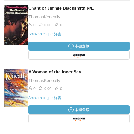
Chant of Jimmie Blacksmith N/E
ThomasKeneally
0
0.00
0
Amazon.co.jp・洋書
A Woman of the Inner Sea
ThomasKeneally
0
0.00
0
Amazon.co.jp・洋書