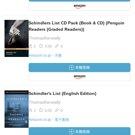
Schindlers List CD Pack (Book & CD) (Penguin
Readers (Graded Readers))
ThomasKeneally
2
3.00
0
Amazon.co.jp・洋書
Schindler's List (English Edition)
ThomasKeneally
2
0.00
0
Amazon.co.jp・電子書籍