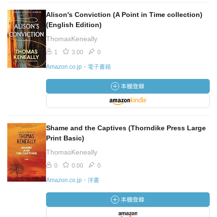
Alison's Conviction (A Point in Time collection)
(English Edition)
ThomasKeneally
1
3.00
0
Amazon.co.jp・電子書籍
Shame and the Captives (Thorndike Press Large
Print Basic)
ThomasKeneally
0
0.00
0
Amazon.co.jp・洋書