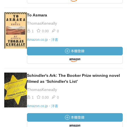
To Asmara
ThomasKeneally
1
0.00
0
Amazon.co.jp・洋書
Schindler's Ark: The Booker Prize winning novel
filmed as ‘Schindler's List'
ThomasKeneally
1
0.00
0
Amazon.co.jp・洋書