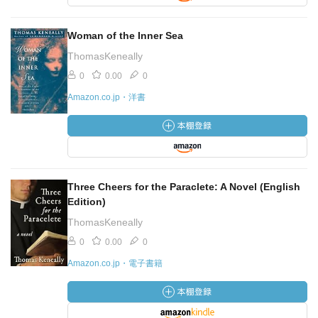
Woman of the Inner Sea
ThomasKeneally
0
0.00
0
Amazon.co.jp・洋書
Three Cheers for the Paraclete: A Novel (English
Edition)
ThomasKeneally
0
0.00
0
Amazon.co.jp・電子書籍