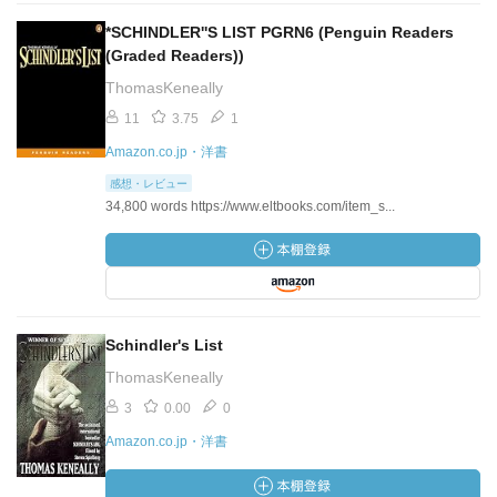
*SCHINDLER''S LIST PGRN6 (Penguin Readers
(Graded Readers))
ThomasKeneally
11
3.75
1
Amazon.co.jp・洋書
感想・レビュー
34,800 words https://www.eltbooks.com/item_s...
Schindler's List
ThomasKeneally
3
0.00
0
Amazon.co.jp・洋書