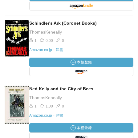
Schindler's Ark (Coronet Books)
ThomasKeneally
1
0.00
0
Amazon.co.jp・洋書
Ned Kelly and the City of Bees
ThomasKeneally
1
1.00
0
Amazon.co.jp・洋書