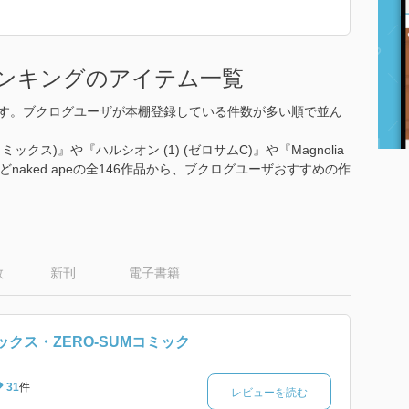
すめランキングのアイテム一覧
ングです。ブクログユーザが本棚登録している件数が多い順で並ん
コミックス)』や『ハルシオン (1) (ゼロサムC)』や『Magnolia
』などnaked apeの全146作品から、ブクログユーザおすすめの作
数
新刊
電子書籍
コミックス・ZERO-SUMコミック
31
件
レビューを読む