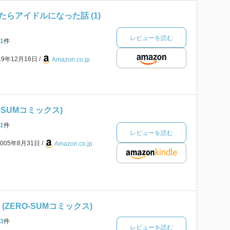
らアイドルになった話 (1)
レビューを読む
1
件
19年12月16日
Amazon.co.jp
RO-SUMコミックス)
1
件
レビューを読む
2005年8月31日
Amazon.co.jp
1 (ZERO-SUMコミックス)
3
件
レビューを読む