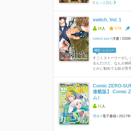
□
もっと読む
switch, Vol. 1
28
人
3.70
naked ape
洋書
200
感想・レビュー
すごくストーリーがし
るんだけど、なんか納得
とかに勧めても絵が苦手
Comic ZERO-
連載版】 Comic
ム）
21
人
理央
電子書籍
2017