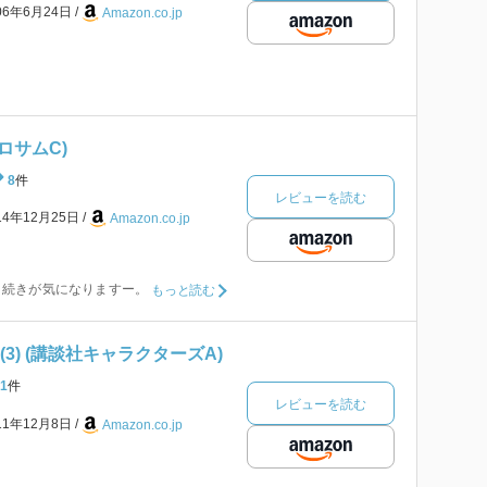
06年6月24日
Amazon.co.jp
ゼロサムC)
8
件
レビューを読む
14年12月25日
Amazon.co.jp
作品。続きが気になりますー。
もっと読む
) (3) (講談社キャラクターズA)
1
件
レビューを読む
11年12月8日
Amazon.co.jp