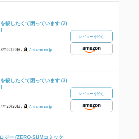
を殺したくて困っています (2)
)
レビューを読む
23年6月20日
Amazon.co.jp
を殺したくて困っています (3)
)
レビューを読む
24年2月20日
Amazon.co.jp
ジー (ZERO-SUMコミック