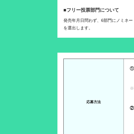
■フリー投票部門について
発売年月日問わず、6部門にノミネー
を選出します。
①
各
※
応募方法
②
T
T