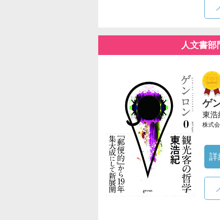
人文書部
ゲ
東浩
株式会
詳