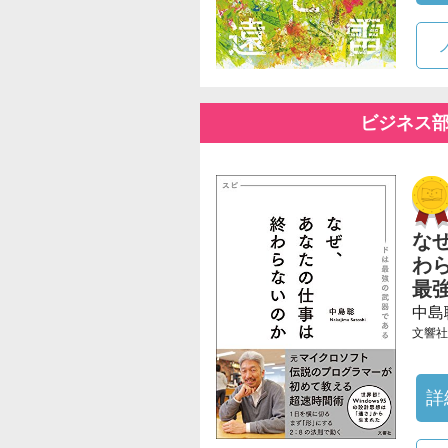
ビジネス
な
わ
最
中島
文響社
詳