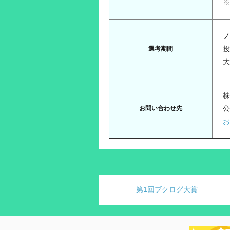
※
ノ
選考期間
株
公
お問い合わせ先
お
第1回ブクログ大賞