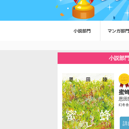
小説部
蜜
恩田
幻冬舎
詳