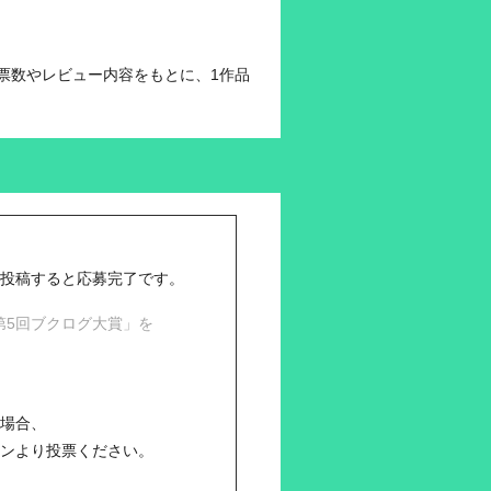
票数やレビュー内容をもとに、1作品
に投稿すると応募完了です。
第5回ブクログ大賞」を
る場合、
タンより投票ください。