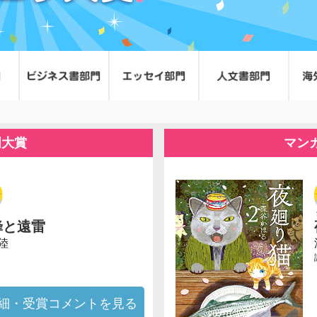
門大賞
マン
蜂と遠雷
陸
細・受賞コメントを見る