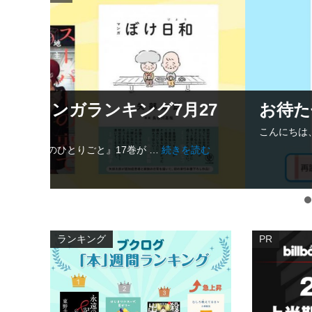
27
お待たせしました！「再読記録
こんにちは、ブクログ通信です。 このたび、ダッシュボ
続で『薬屋のひとりごと』17巻が1位に！マンガランキング7月27日～8月
読む
ランキング
PR