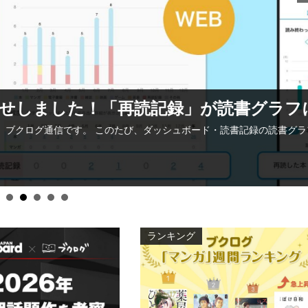
」が読書グラフに登場！
“お待たせしま
ード・読書記録の読書グラフが「再読した本」に対応 …
続きを読む
2日” の
ランキング