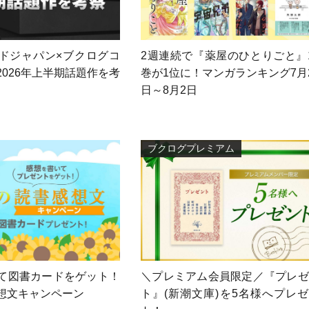
ドジャパン×ブクログコ
2週連続で『薬屋のひとりごと』
2026年上半期話題作を考
巻が1位に！マンガランキング7月
日～8月2日
ブクログプレミアム
て図書カードをゲット！
＼プレミアム会員限定／『プレゼ
想文キャンペーン
ト』(新潮文庫)を5名様へプレ