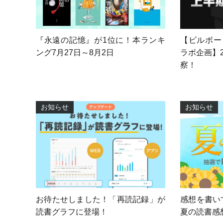
【ビルボー
『永遠の記憶』が1位に！本ランキ
ラボ企画】
ング7月27日～8月2日
察！
お知らせ
お知らせ
お待たせしました！「再読記録」が
感想を書い
読書グラフに登場！
夏の読書感