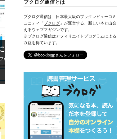
ブクログ通信とは
ブクログ通信は、日本最大級のブックレビューコミ
ュニティ「
ブクログ
」が運営する、新しい本と出会
えるウェブマガジンです。
※ブクログ通信はアフィリエイトプログラムによる
収益を得ています。
感想を書いて図書カードをゲット！
した！「再読記録」が読書グラフに登場！” の
こんにちは、ブクログ通信です。 いつもブクログをご利用いただ