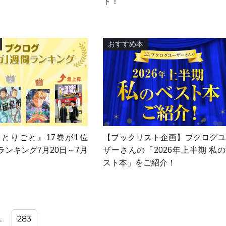
ト！
おすすめ本
とりごと』17巻が1位
【ブックリスト企画】ブクログユ
ランキング7月20日～7月
ザーさんの「2026年上半期 私
スト本」をご紹介！
固
…
283