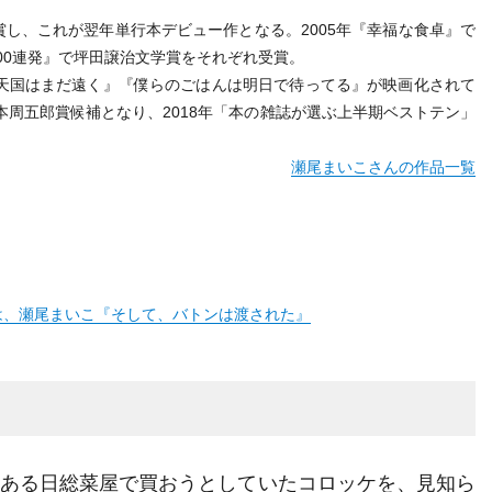
賞し、これが翌年単行本デビュー作となる。2005年『幸福な食卓』で
100連発』で坪田譲治文学賞をそれぞれ受賞。
天国はまだ遠く』『僕らのごはんは明日で待ってる』が映画化されて
本周五郎賞候補となり、2018年「本の雑誌が選ぶ上半期ベストテン」
瀬尾まいこさんの作品一覧
」は、瀬尾まいこ『そして、バトンは渡された』
。ある日総菜屋で買おうとしていたコロッケを、見知ら