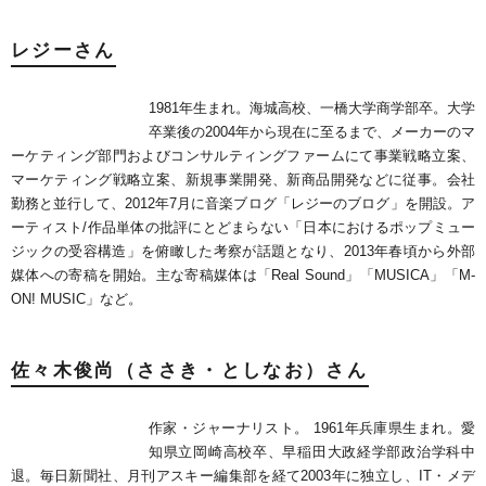
レジーさん
1981年生まれ。海城高校、一橋大学商学部卒。大学
卒業後の2004年から現在に至るまで、メーカーのマ
ーケティング部門およびコンサルティングファームにて事業戦略立案、
マーケティング戦略立案、新規事業開発、新商品開発などに従事。会社
勤務と並行して、2012年7月に音楽ブログ「レジーのブログ」を開設。ア
ーティスト/作品単体の批評にとどまらない「日本におけるポップミュー
ジックの受容構造」を俯瞰した考察が話題となり、2013年春頃から外部
媒体への寄稿を開始。主な寄稿媒体は「Real Sound」「MUSICA」「M-
ON! MUSIC」など。
佐々木俊尚（ささき・としなお）さん
作家・ジャーナリスト。 1961年兵庫県生まれ。愛
知県立岡崎高校卒、早稲田大政経学部政治学科中
退。毎日新聞社、月刊アスキー編集部を経て2003年に独立し、IT・メデ