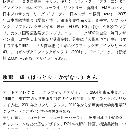
レ原宿、トヨタ自動車、キリン、キリンビバレッジ、ビクターエンタテ
インメント、日本ペプシコーラ社、サントリー、新潮社、FMヨコハマ、
日本プロサッカーリーグ（Jリーグ）、日本スポーツ振興（toto）、2005
年日本国際博覧会（愛知万博）、都市基盤整備公団、資生堂、ソフトバ
ンク、ソフトバンクモバイル、映画「FLOWERS」ほか。ADCグランプ
リ、カンヌ国際広告祭グランプリ、ニューヨークADC賞金賞、毎日デザ
イン賞、日本宣伝山名賞など受賞多数。著書に『大貫卓也全仕事』（マ
ドラ出版/1992）、『大貫卓也（世界のグラフィックデザインシリーズ
43）』（ギンザグラフィックギャラリー/2001）、『マイブック』（新潮
社/2000年～/企画・デザイン）がある。
服部一成（はっとり・かずなり）さん
アートディレクター、グラフィックデザイナー。1964年東京生まれ。
1988年、東京芸術大学美術学部デザイン科卒業。同年、ライトパブリシ
テイ入社。2001年よりフリーランス。2015年から多摩美術大学美術学部
グラフィックデザイン学科教授を務める。
主な仕事に、キユーピー「キユーピーハーフ」、JR東日本「TRAING」
キャンペーンなどの広告デザイン、POLAの新V.I.計画、横浜美術館「中