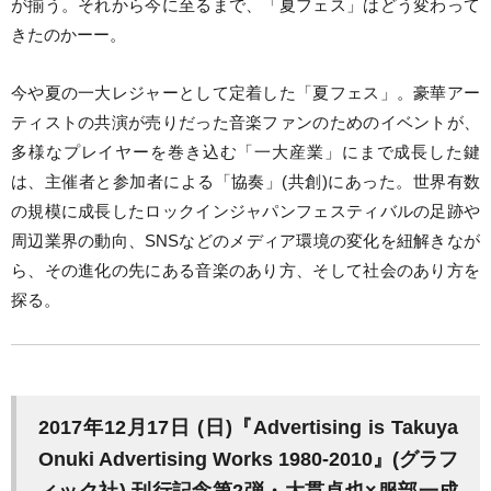
が揃う。それから今に至るまで、「夏フェス」はどう変わって
きたのかーー。
今や夏の一大レジャーとして定着した「夏フェス」。豪華アー
ティストの共演が売りだった音楽ファンのためのイベントが、
多様なプレイヤーを巻き込む「一大産業」にまで成長した鍵
は、主催者と参加者による「協奏」(共創)にあった。世界有数
の規模に成長したロックインジャパンフェスティバルの足跡や
周辺業界の動向、SNSなどのメディア環境の変化を紐解きなが
ら、その進化の先にある音楽のあり方、そして社会のあり方を
探る。
2017年12月17日 (日)『Advertising is Takuya
Onuki Advertising Works 1980-2010』(グラフ
ィック社) 刊行記念第2弾・大貫卓也×服部一成