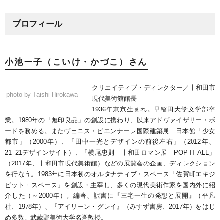
プロフィール
小池一子（こいけ・かづこ）さん
クリエイティブ・ディレクター／十和田市
photo by Taishi Hirokawa
現代美術館館長
1936年東京生まれ。早稲田大学文学部卒
業。1980年の「無印良品」の創設に携わり、以来アドヴァイザリー・ボ
ードを務める。またヴェニス・ビエンナーレ国際建築展 日本館「少女
都市」（2000年）、「田中一光とデザインの前後左右」（2012年、
21_21デザインサイト）、「横尾忠則 十和田ロマン展 POP IT ALL」
（2017年、十和田市現代美術館）などの展覧会の企画、ディレクション
を行なう。1983年に日本初のオルタナティブ・スペース「佐賀町エキジ
ビット・スペース」を創設・主宰し、多くの現代美術作家を国内外に紹
介した（～2000年）。編著、訳書に『三宅一生の発想と展開』（平凡
社、1978年）、『アイリーン・グレイ』（みすず書房、2017年）をはじ
め多数。武蔵野美術大学名誉教授。