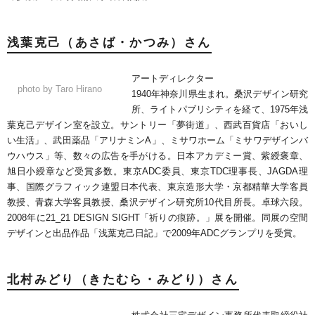
浅葉克己（あさば・かつみ）さん
アートディレクター
photo by Taro Hirano
1940年神奈川県生まれ。桑沢デザイン研究
所、ライトパブリシティを経て、1975年浅
葉克己デザイン室を設立。サントリー「夢街道」、西武百貨店「おいし
い生活」、武田薬品「アリナミンA」、ミサワホーム「ミサワデザインバ
ウハウス」等、数々の広告を手がける。日本アカデミー賞、紫綬褒章、
旭日小綬章など受賞多数。東京ADC委員、東京TDC理事長、JAGDA理
事、国際グラフィック連盟日本代表、東京造形大学・京都精華大学客員
教授、青森大学客員教授、桑沢デザイン研究所10代目所長。卓球六段。
2008年に21_21 DESIGN SIGHT「祈りの痕跡。」展を開催。同展の空間
デザインと出品作品「浅葉克己日記」で2009年ADCグランプリを受賞。
北村みどり（きたむら・みどり）さん