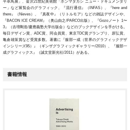
平卓馬展」、金沢21世紀美術館「ホンマタカシ ニュー・ドキュメンタリ
ー」など展覧会のグラフィック、『流行通信』（INFAS）、『here and
there』（Nieves）、『真夜中』（リトルモア）などの雑誌デザインや、
『BACON ICE CREAM』（奥山由之/PARCO出版）、『Gozoノート 1〜
3』（吉増剛造/慶應義塾大学出版会）などのブックデザインを手がける。
毎日デザイン賞、ADC賞、同会員賞、東京TDC賞グランプリ、原弘賞、
亀倉雄策賞など受賞多数。著書に『服部一成（世界のグラフィックデザ
インシリーズ95）』（ギンザグラフィックギャラリー/2010）、『服部一
成グラフィックス』（誠文堂新光社/2011）がある。
書籍情報