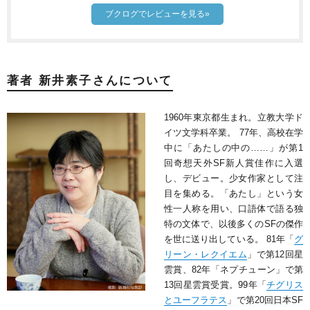
ブクログでレビューを見る»
著者 新井素子さんについて
1960年東京都生まれ。立教大学ド
イツ文学科卒業。 77年、高校在学
中に「あたしの中の……」が第1
回奇想天外SF新人賞佳作に入選
し、デビュー。少女作家として注
目を集める。「あたし」という女
性一人称を用い、口語体で語る独
特の文体で、以後多くのSFの傑作
を世に送り出している。 81年「
グ
リーン・レクイエム
」で第12回星
雲賞、82年「ネプチューン」で第
13回星雲賞受賞。99年「
チグリス
とユーフラテス
」で第20回日本SF