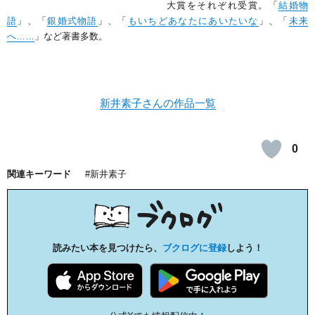
大賞をそれぞれ受賞。「
結婚物
語
」、「
銀婚式物語
」、「
もいちどあなたにあいたいな
」、「
未来
へ……
」など著書多数。
新井素子さんの作品一覧
0
関連キーワード
新井素子
読みたい本を見つけたら、
ブクログに登録
しよう！