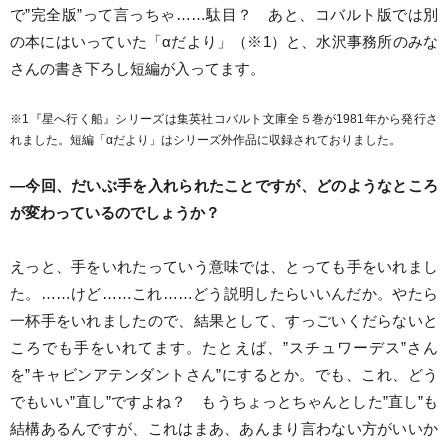
で”完全版”って言っちゃ……駄目？ あと、コバルト版では別
の本にはいっていた「αだより」（※1）と、水沢事務所のみな
さんの書き下ろし短編が入ってます。
※1『星へ行く船』シリーズは集英社コバルト文庫全５巻が1981年から発行さ
れました。短編「αだより」はシリーズ外作品に収録されておりました。
―今回、だいぶ手を入れられたことですが、どのようなところ
が変わっているのでしょうか？
えっと、手をいれたっていう意味では、とっても手をいれまし
た。……けど……これ……どう説明したらいいんだか。やたら
一杯手をいれましたので、結果として、すっごいくだらないと
ころでも手をいれてます。たとえば、”スチュワーデス”さん
を”キャビンアテンダントさん”にするとか。でも、これ、どう
でもいい”直し”ですよね？ もうちょっとちゃんとした”直し”も
結構あるんですが、これはまあ、あんまり言わない方がいいか