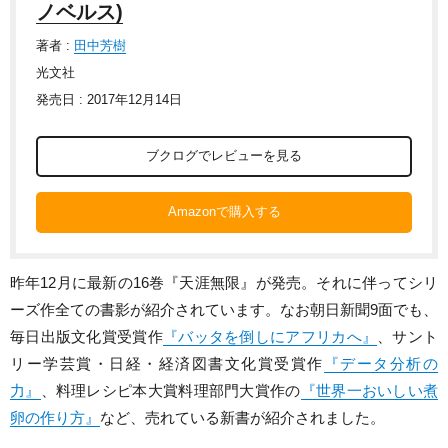
ノベルス)
著者 :
田中芳樹
光文社
発売日 : 2017年12月14日
ブクログでレビューを見る
Amazonで購入する
昨年12月に最新の16巻『天涯無限』が発売。それに伴ってシリ
ーズ作全ての書影が紹介されています。なお朝日新聞9面でも、
毎日出版文化賞受賞作
『バッタを倒しにアフリカへ』
、サント
リー学芸賞・日経・経済図書文化賞受賞作
『データ分析の
力』
、料理レシピ本大賞料理部門大賞作の
『世界一おいしい煮
卵の作り方』
など、売れている新書が紹介されました。