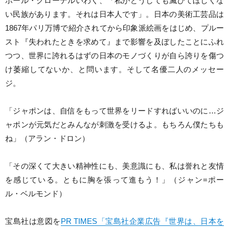
ポール・クローデルいわく、「私がどうしても滅びてほしくな
い民族があります。それは日本人です」。日本の美術工芸品は
1867年パリ万博で紹介されてから印象派絵画をはじめ、プルー
スト『失われたときを求めて』まで影響を及ぼしたことにふれ
つつ、世界に誇れるはずの日本のモノづくりが自ら誇りを傷つ
け萎縮してないか、と問います。そして名優二人のメッセー
ジ。
「ジャポンは、自信をもって世界をリードすればいいのに…ジ
ャポンが元気だとみんなが刺激を受けるよ。もちろん僕たちも
ね」（アラン・ドロン）
「その深くて大きい精神性にも、美意識にも、私は誉れと友情
を感じている。ともに胸を張って進もう！」（ジャン=ポー
ル・ベルモンド）
宝島社は意図を
PR TIMES「宝島社企業広告『世界は、日本を