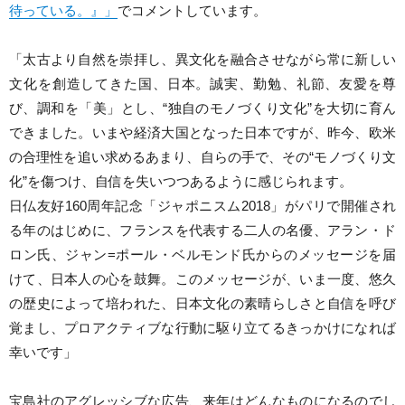
待っている。』」
でコメントしています。
「太古より自然を崇拝し、異文化を融合させながら常に新しい
文化を創造してきた国、日本。誠実、勤勉、礼節、友愛を尊
び、調和を「美」とし、“独自のモノづくり文化”を大切に育ん
できました。いまや経済大国となった日本ですが、昨今、欧米
の合理性を追い求めるあまり、自らの手で、その“モノづくり文
化”を傷つけ、自信を失いつつあるように感じられます。
日仏友好160周年記念「ジャポニスム2018」がパリで開催され
る年のはじめに、フランスを代表する二人の名優、アラン・ド
ロン氏、ジャン=ポール・ベルモンド氏からのメッセージを届
けて、日本人の心を鼓舞。このメッセージが、いま一度、悠久
の歴史によって培われた、日本文化の素晴らしさと自信を呼び
覚まし、プロアクティブな行動に駆り立てるきっかけになれば
幸いです」
宝島社のアグレッシブな広告、来年はどんなものになるのでし