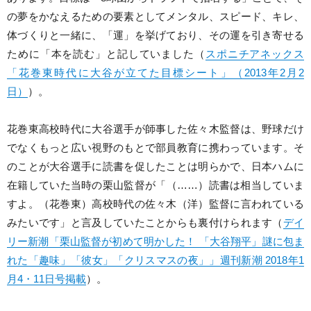
の夢をかなえるための要素としてメンタル、スピード、キレ、
体づくりと一緒に、「運」を挙げており、その運を引き寄せる
ために「本を読む」と記していました（
スポニチアネックス
「花巻東時代に大谷が立てた目標シート」（2013年2月2
日）
）。
花巻東高校時代に大谷選手が師事した佐々木監督は、野球だけ
でなくもっと広い視野のもとで部員教育に携わっています。そ
のことが大谷選手に読書を促したことは明らかで、日本ハムに
在籍していた当時の栗山監督が「（……）読書は相当していま
すよ。（花巻東）高校時代の佐々木（洋）監督に言われている
みたいです」と言及していたことからも裏付けられます（
デイ
リー新潮「栗山監督が初めて明かした！ 「大谷翔平」謎に包ま
れた「趣味」「彼女」「クリスマスの夜」」週刊新潮 2018年1
月4・11日号掲載
）。