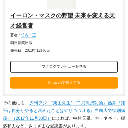
イーロン・マスクの野望 未来を変える天
才経営者
著者 :
竹内一正
朝日新聞出版
発売日 : 2013年12月6日
ブクログでレビューを見る
Amazonで購入する
その他にも、
夕刊フジ「“栗山先生”『二刀流成功論』熱弁『翔
平は自分がやると決めたことはやりつづける』白鴎大で特別講
義」（2017年11月30日）
によれば、中村天風、カーネギー、稲
盛和夫など、さまざまな愛読書があります。