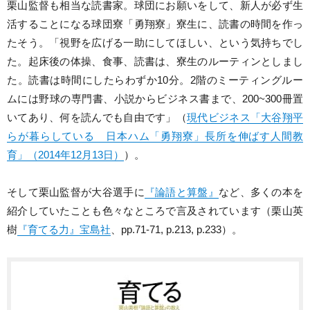
栗山監督も相当な読書家。球団にお願いをして、新人が必ず生
活することになる球団寮「勇翔寮」寮生に、読書の時間を作っ
たそう。「視野を広げる一助にしてほしい、という気持ちでし
た。起床後の体操、食事、読書は、寮生のルーティンとしまし
た。読書は時間にしたらわずか10分。2階のミーティングルー
ムには野球の専門書、小説からビジネス書まで、200~300冊置
いてあり、何を読んでも自由です」（
現代ビジネス「大谷翔平
らが暮らしている 日本ハム「勇翔寮」長所を伸ばす人間教
育」（2014年12月13日）
）。
そして栗山監督が大谷選手に
『論語と算盤』
など、多くの本を
紹介していたことも色々なところで言及されています（栗山英
樹
『育てる力』宝島社
、pp.71-71, p.213, p.233）。