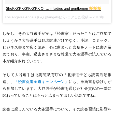
ShoKKKKKKKKKKKK Ohtani, ladies and gentlemen
Los Angeles Angels
さん(@angels)がシェアした投稿 –
2018年 4月月8日午後4時28分PDT
しかし、その大谷選手が実は「読書家」だったことはご存知で
しょうか？大谷選手は野球関連だけでなく、小説、コミック、
ビジネス書まで広く読み、心に留まった言葉をノートに書き留
めており、事実、過去さまざまな報道で大谷選手の読んでいる
本が紹介されています。
そして大谷選手は北海道教育庁の「北海道子ども読書活動推
進」、
「読書促進全道キャンペーン」
にも、推薦書を挙げなが
ら参加しています。大谷選手が読書を通じた社会貢献の一端に
関わっていることはもっと広まってほしい話題ですね。
読書に親しんでいる大谷選手について、その読書習慣に影響を