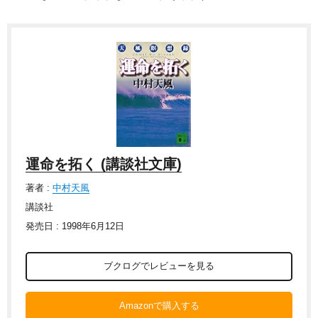
運命を拓く (講談社文庫)
著者 :
中村天風
講談社
発売日 : 1998年6月12日
ブクログでレビューを見る
Amazonで購入する