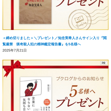
＜締め切りました＞＼プレゼント／知念実希人さんサイン入り『閲
覧厳禁 猟奇殺人犯の精神鑑定報告書』を5名様へ
2025年7月21日