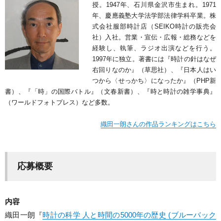
授。1947年、石川県金沢市生まれ。1971
年、慶應義塾大学法学部法律学科卒業。株
式会社服部時計店（SEIKO時計の販売会
社）入社。営業・宣伝・広報・総務などを
経験し、執筆、ラジオ出演などを行う。
1997年に独立。著書には『時計の針はなぜ
右回りなのか』（草思社）、『日本人はい
つから〈せっかち〉になったか』（PHP新
書）、『「時」の国際バトル』（文春新書）、『時と時計の雑学事典』
（ワールドフォトプレス）など多数。
織田一朗さんの作品ランキングはこちら
応募概要
内容
織田一朗『
時計の科学 人と時間の5000年の歴史 (ブルーバック