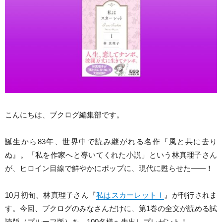
こんにちは、ブクログ編集部です。
誕生から83年、世界中で読み継がれる名作『風と共に去り
ぬ』。「私を作家へと導いてくれた小説」という林真理子さん
が、ヒロイン目線で鮮やかにポップに、現代に甦らせた――！
10月初旬、林真理子さん『
私はスカーレットⅠ
』が刊行されま
す。今回、ブクログのみなさんだけに、第1巻の全文が読める試
読版（プルーフ版）を、100名様へ先出しプレゼント！