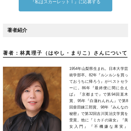
『私はスカーレットⅠ』に応募する
著者紹介
著者：林真理子（はやし・まりこ）さんについて
1954年山梨県生まれ。日本大学芸
術学部卒。82年『ルンルンを買っ
ておうちに帰ろう』がベストセラ
ーに。86年『最終便に間に合え
ば』『京都まで』で第94回直木
賞、95年『白蓮れんれん』で第8
回柴田錬三郎賞、98年『みんなの
秘密』で第32回吉川英治文学賞を
受賞。他に『ミカドの淑女』『美
女入門』『不機嫌な果実』