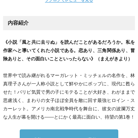
ブクログでレビューを見る
内容紹介
《小説「風と共に去りぬ」を読んだことがあるだろうか。私を
作家へと導いてくれた小説である。恋あり、三角関係あり、冒
険ありと、その面白いことといったらない》（まえがきより）
世界中で読み継がれるマーガレット・ミッチェルの名作を、林
真理子さんが一人称小説として鮮やかにポップに、現代に甦ら
せた！パリピ気質で男の子にモテることが大好き、わがままで
思慮浅く、まわりの女子ほぼ全員を敵に回す最強ヒロイン・ス
カーレット。アメリカ南北戦争時代を舞台に、彼女の波瀾万丈
な人生が幕を開ける――とにかく最高に面白い、待望の第1巻！