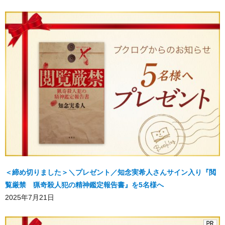
＜締め切りました＞＼プレゼント／知念実希人さんサイン入り『閲
覧厳禁 猟奇殺人犯の精神鑑定報告書』を5名様へ
2025年7月21日