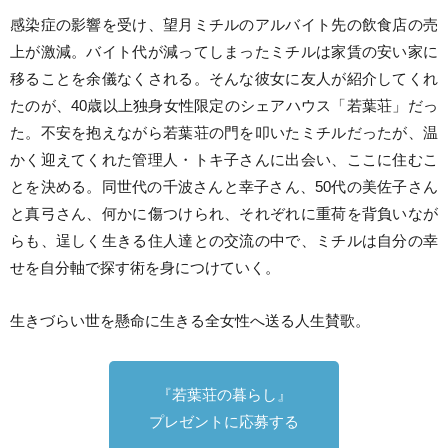
感染症の影響を受け、望月ミチルのアルバイト先の飲食店の売
上が激減。バイト代が減ってしまったミチルは家賃の安い家に
移ることを余儀なくされる。そんな彼女に友人が紹介してくれ
たのが、40歳以上独身女性限定のシェアハウス「若葉荘」だっ
た。不安を抱えながら若葉荘の門を叩いたミチルだったが、温
かく迎えてくれた管理人・トキ子さんに出会い、ここに住むこ
とを決める。同世代の千波さんと幸子さん、50代の美佐子さん
と真弓さん、何かに傷つけられ、それぞれに重荷を背負いなが
らも、逞しく生きる住人達との交流の中で、ミチルは自分の幸
せを自分軸で探す術を身につけていく。
生きづらい世を懸命に生きる全女性へ送る人生賛歌。
『若葉荘の暮らし』
プレゼントに応募する