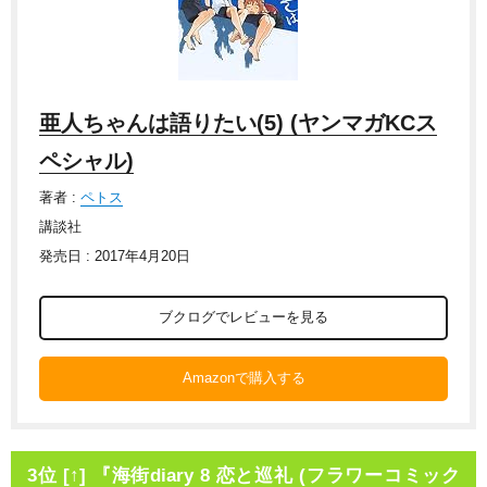
亜人ちゃんは語りたい(5) (ヤンマガKCス
ペシャル)
著者 :
ペトス
講談社
発売日 : 2017年4月20日
ブクログでレビューを見る
Amazonで購入する
3位 [↑] 『海街diary 8 恋と巡礼 (フラワーコミック