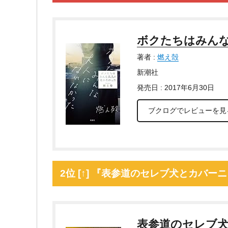
ボクたちはみん
著者 :
燃え殻
新潮社
発売日 : 2017年6月30日
ブクログでレビューを見
2位 [↑] 『表参道のセレブ犬とカバ
表参道のセレブ