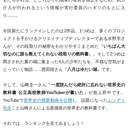
介入が行われるという情報が実行委員のハギリのもとに入
り……。
今回新たにランクインしたのは2作品。1つめは、多くのプロジ
ェクトを手がけるクリエイティブディレクターである水野学さ
んが、その段取りの秘密をわかりやすくまとめた『
いちばん大
切なのに誰も教えてくれない段取りの教科書
』。そして2つめは
閉ざされた夏の城に集まった4人の少年たちを、不穏な空気がま
とっていく物語……恩田陸さん『
八月は冷たい城
』です。
そして、山﨑圭一さん『
一度読んだら絶対に忘れない世界史の
教科書 公立高校教師YouTuberが書いた
』が急上昇中です。
YouTubeで
世界史の授業動画を公開
し、話題になった
ムンディ
先生
こと山崎さんによる新感覚の世界史の教科書です。
それでは、ランキングを見てみましょう！