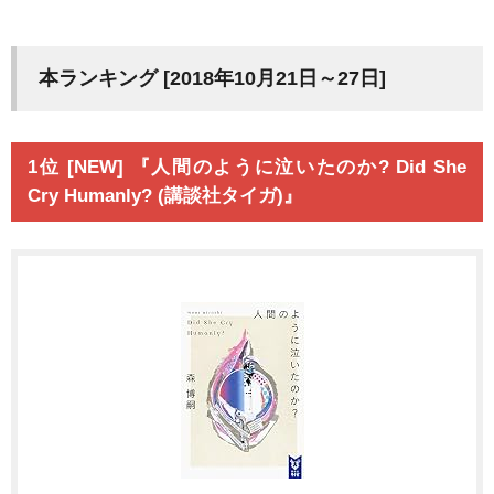
本ランキング [2018年10月21日～27日]
1位 [NEW] 『人間のように泣いたのか? Did She
Cry Humanly? (講談社タイガ)』