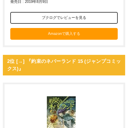
発売日 : 2019年8月9日
ブクログでレビューを見る
Amazonで購入する
2位 [→] 『約束のネバーランド 15 (ジャンプコミッ
クス)』