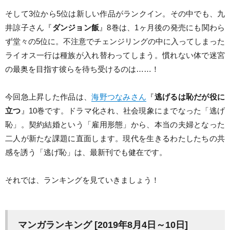
そして3位から5位は新しい作品がランクイン。その中でも、九
井諒子さん『
ダンジョン飯
』8巻は、1ヶ月後の発売にも関わら
ず堂々の5位に。不注意でチェンジリングの中に入ってしまった
ライオス一行は種族が入れ替わってしまう。慣れない体で迷宮
の最奥を目指す彼らを待ち受けるのは……！
今回急上昇した作品は、
海野つなみさん
『
逃げるは恥だが役に
立つ
』10巻です。ドラマ化され、社会現象にまでなった「逃げ
恥」。契約結婚という「雇用形態」から、本当の夫婦となった
二人が新たな課題に直面します。現代を生きるわたしたちの共
感を誘う「逃げ恥」は、最新刊でも健在です。
それでは、ランキングを見ていきましょう！
マンガランキング [2019年8月4日～10日]