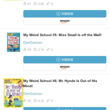
47
3.80
6
My Weird School #5: Miss Small Is off the Wall!
DanGutman
39
3.79
6
My Weird School #6: Mr. Hynde Is Out of His
Mind!
DanGutman
36
4.15
6