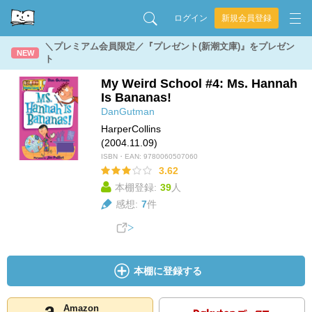
ログイン
新規会員登録
＼プレミアム会員限定／『プレゼント(新潮文庫)』をプレゼン
NEW
ト
My Weird School #4: Ms. Hannah
Is Bananas!
DanGutman
HarperCollins
(2004.11.09)
ISBN・EAN:
9780060507060
3.62
本棚登録:
39
人
感想:
7
件
本棚に登録する
Amazon