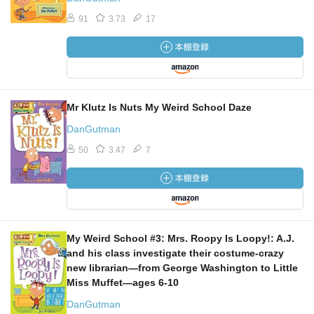
91
3.73
17
Mr Klutz Is Nuts My Weird School Daze
DanGutman
50
3.47
7
My Weird School #3: Mrs. Roopy Is Loopy!: A.J.
and his class investigate their costume-crazy
new librarian―from George Washington to Little
Miss Muffet―ages 6-10
DanGutman