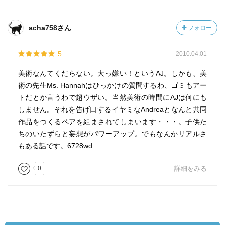
acha758さん
フォロー
5
2010.04.01
美術なんてくだらない。大っ嫌い！というAJ。しかも、美
術の先生Ms. Hannahはひっかけの質問するわ、ゴミもアー
トだとか言うわで超ウザい。当然美術の時間にAJは何にも
しません。それを告げ口するイヤミなAndreaとなんと共同
作品をつくるペアを組まされてしまいます・・・。子供た
ちのいたずらと妄想がパワーアップ。でもなんかリアルさ
もある話です。6728wd
0
詳細をみる