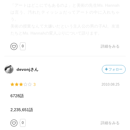
「アートはどこにでもあるのよ」と美術の先生Ms. Hannah
は言う。汚れたティッシュだってアートの中に入れちゃ
う。
美術の授業なんて大嫌いだという主人公の男の子AJ。友達
たちとMs. Hannahの変人ぶりについて語ります。
0
詳細をみる
devonjさん
フォロー
3
2010.08.25
6728語
2,235,651語
0
詳細をみる