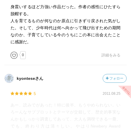
not least because～
身震いするほど力強い作品だった。作者の感性にひたすら
字義どおりの意味でなく、「緩叙法」 （控えめに言って逆
脱帽する。
に強い意味をもたせる）により、「ここに注目を」という
人を育てるものが何なのか原点に引きずり戻された気がし
ニュアンスを持たせる。
た。そして、少年時代は何へ向かって飛び出すための期間
特に、とりわけ～のため。
なのか、子育てしている今のうちにこの本に出会えたこと
に感謝だ。
0
詳細をみる
kyonteseさん
フォロー
5
2011.08.25
あー、読みでがあった！特に後半、もうやめられない。い
ろーんなサブプロットとテーマが交錯して、歴史的事実な
んかもしっかり調査してあって、大人も満喫できる一冊。
でも、終わり方は清々しい。やはりNewbery Award