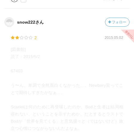
snow222さん
フォロー
2
2015.05.02
[図書館]
読了：2015/5/2
67403
う〜ん、単調で全然面白くなかった…。Newbery賞ってこ
とで期待しすぎたかなぁ…。
Scarletは何のために再登場したのか。Bodと生者は結局相
容れない、ということを示すためか。だとするとラストで
Bodが「世界を見てくる」と意気揚々と（ではないけど）旅
立つ心情につながらないんだよなぁ。