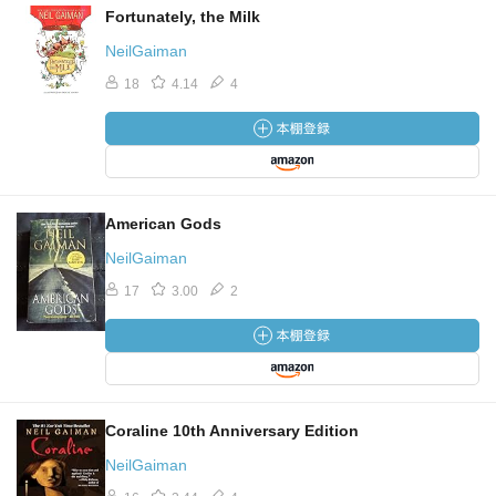
Fortunately, the Milk
NeilGaiman
18
4.14
4
American Gods
NeilGaiman
17
3.00
2
Coraline 10th Anniversary Edition
NeilGaiman