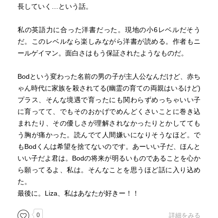
長していく…という話。
私の英語力に合った洋書だった。現地の小6レベルだそう
だ。このレベルなら楽しみながら洋書が読める。作者もニ
ールゲイマン。面白さはもう保証されたようなものだ。
Bodという変わった名前の男の子が主人公なんだけど、赤ち
ゃん時代に家族を殺されてる(幽霊の育ての両親はいるけど)
プラス、そんな境遇で育ったにも関わらずめっちゃいい子
に育ってて、でもそのおかげでめんどくさいことに巻き込
まれたり、その優しさが理解されなかったりとかしてても
う胸が痛かった。読んでて人間嫌いになりそうなほど。で
もBodくんは希望を捨てないのです。あーいい子だ、ほんと
いい子だよ君は。Bodの将来が明るいものであることを心か
ら願ってるよ、私は。そんなことを思うほど話に入り込め
た。
最後に。Liza、私はあなたが好きー！！
0
詳細をみる