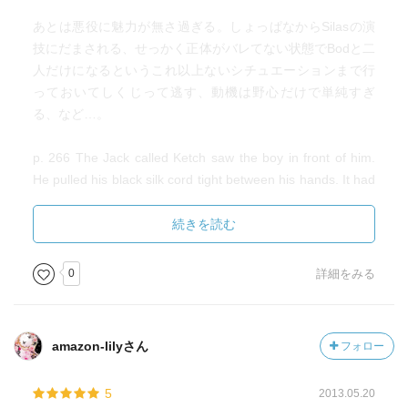
あとは悪役に魅力が無さ過ぎる。しょっぱなからSilasの演
技にだまされる、せっかく正体がバレてない状態でBodと二
人だけになるというこれ以上ないシチュエーションまで行
っておいてしくじって逃す、動機は野心だけで単純すぎ
る、など…。
p. 266 The Jack called Ketch saw the boy in front of him.
He pulled his black silk cord tight between his hands. It had
been stretched around many necks, over the years, and
had been the end of every one of the people it had
続きを読む
embraced.
0
詳細をみる
"every one of～" の使い方。
p. 274 The man Jack followed his nose. He had left the
amazon-lilyさん
フォロー
others, not least because the stink of Jack Dandy's cologne
made finding anything subtler impossible.
5
2013.05.20