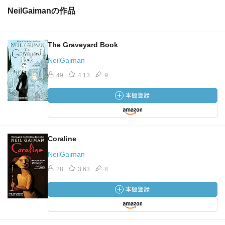
NeilGaimanの作品
The Graveyard Book
NeilGaiman
49
4.13
9
Coraline
NeilGaiman
28
3.63
8