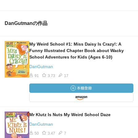
DanGutmanの作品
My Weird School #1: Miss Daisy Is Crazy!: A
Funny Illustrated Chapter Book about Wacky
School Adventures for Kids (Ages 6-10)
DanGutman
91
3.73
17
Mr Klutz Is Nuts My Weird School Daze
DanGutman
50
3.47
7