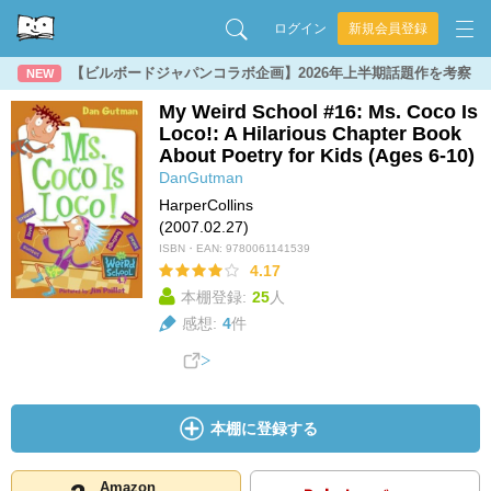
ログイン
新規会員登録
【ビルボードジャパンコラボ企画】2026年上半期話題作を考察
NEW
My Weird School #16: Ms. Coco Is
Loco!: A Hilarious Chapter Book
About Poetry for Kids (Ages 6-10)
DanGutman
HarperCollins
(2007.02.27)
ISBN・EAN:
9780061141539
4.17
本棚登録:
25
人
感想:
4
件
本棚に登録する
Amazon