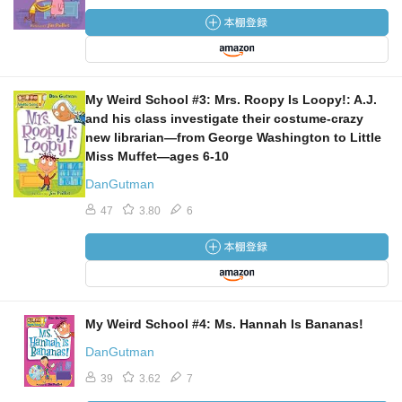
My Weird School #3: Mrs. Roopy Is Loopy!: A.J.
and his class investigate their costume-crazy
new librarian―from George Washington to Little
Miss Muffet―ages 6-10
DanGutman
47
3.80
6
My Weird School #4: Ms. Hannah Is Bananas!
DanGutman
39
3.62
7