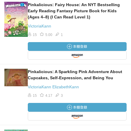
Pinkalicious: Fairy House: An NYT Bestselling
Early Reading Fantasy Picture Book for Kids
(Ages 4–8) (I Can Read Level 1)
VictoriaKann
15
5.00
1
Pinkalicious: A Sparkling Pink Adventure About
Cupcakes, Self-Expression, and Being You
VictoriaKann ElizabethKann
15
4.17
3