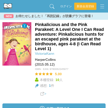
ログイン
新規会員登録
お待たせしました！「再読記録」が読書グラフに登場！
NEW
Pinkalicious and the Pink
Parakeet: A Level One I Can Read
adventure: Pinkalicious hunts for
an escaped pink parakeet at the
birdhouse, ages 4-8 (I Can Read
Level 1)
VictoriaKann
HarperCollins
(2015.05.12)
ISBN・EAN:
9780062245977
5.00
本棚登録:
10
人
感想:
1
件