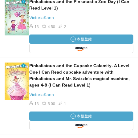
Pinkalicious and the Pinkatastic Zoo Day (I Can
Read Level 1)
VictoriaKann
13
4.50
2
Pinkalicious and the Cupcake Calamity: A Level
One I Can Read cupcake adventure with
Pinkalicious and Mr. Swizzle's magical machine,
ages 4-8 (I Can Read Level 1)
VictoriaKann
13
5.00
1